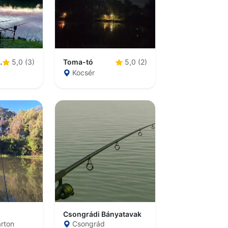
didőközpont
Toma-tó
5,0 (3)
5,0 (2)
Kocsér
Csongrádi Bányatavak
rton
Csongrád