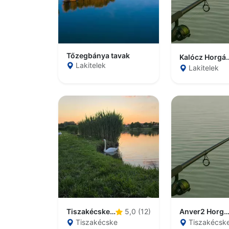
Tőzegbánya tavak
Kalócz H
Lakitelek
Lakitelek
Tiszakécskei holtág
Anver2 Horgász
5,0 (12)
Tiszakécske
Tiszakécsk