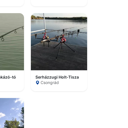
akázó-tó
Serházzugi Holt‑Tisza
Csongrád