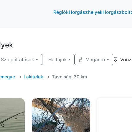
Régiók
Horgászhelyek
Horgászbolt
lyek
Szolgáltatások
Halfajok
Magántó
Vonz
ármegye
Lakitelek
Távolság: 30 km