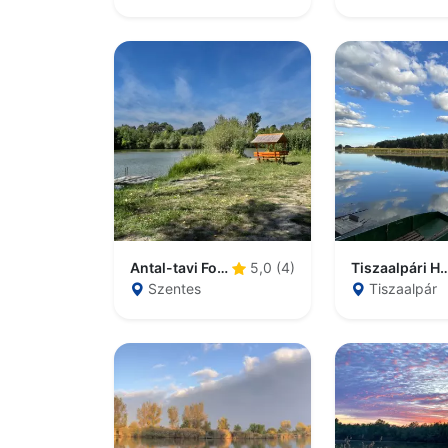
Antal-tavi Fogadó és Horgászparadicsom
Tiszaalpári Holt
5,0 (4)
Szentes
Tiszaalpár