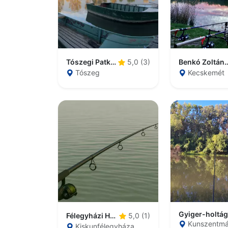
Tószegi Patkó Tó
Benkó Zoltán Szaba
5,0 (3)
Tószeg
Kecskemét
Gyiger-holtág
Félegyházi Horgásztó
5,0 (1)
Kunszentmá
Kiskunfélegyháza