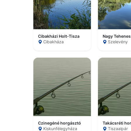
Cibakházi Holt-Tisza
Cibakháza
Szelevény
Czinegéné horgásztó
Takácsréti ho
Kiskunfélegyháza
Tiszaalpár