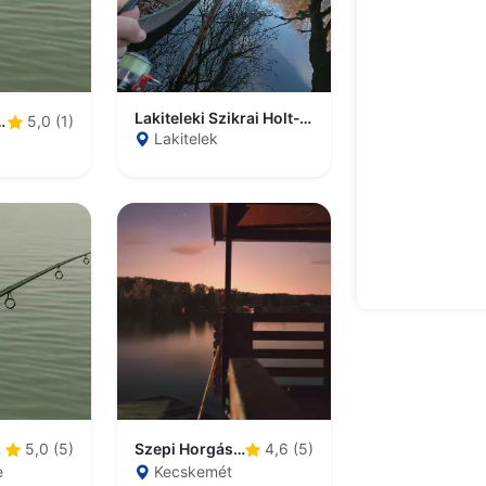
Lakiteleki Szikrai Holt-Tisza
orgásztó
5,0 (1)
Lakitelek
tó
Szepi Horgásztó
5,0 (5)
4,6 (5)
e
Kecskemét