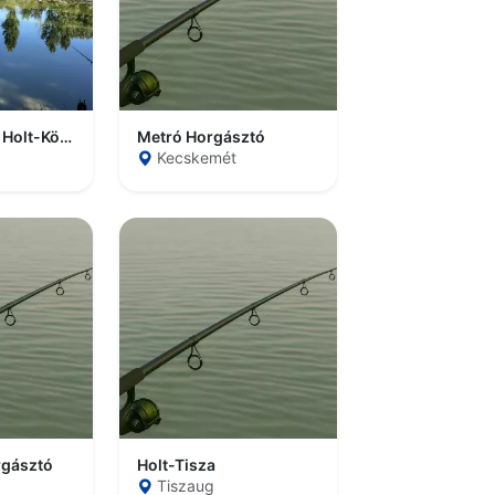
Nagy Tehenes Holt-Körös
Metró Horgásztó
Kecskemét
rgásztó
Holt-Tisza
Tiszaug