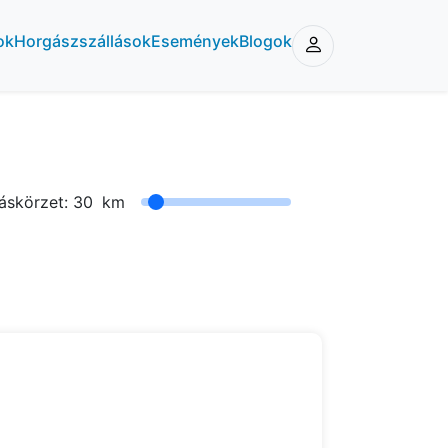
ok
Horgászszállások
Események
Blogok
áskörzet:
30
km