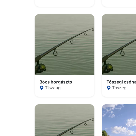
Böcs horgásztó
Tószegi csón
Tiszaug
Tószeg