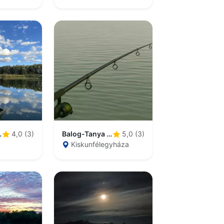
-Tisza
Balog-Tanya Horgász És Pihenőpark
4,0 (3)
5,0 (3)
Kiskunfélegyháza