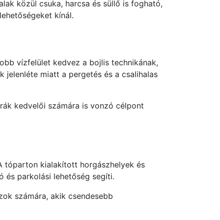
lak közül csuka, harcsa és süllő is fogható,
lehetőségeket kínál.
bb vízfelület kedvez a bojlis technikának,
jelenléte miatt a pergetés és a csalihalas
úrák kedvelői számára is vonzó célpont
A tóparton kialakított horgászhelyek és
 és parkolási lehetőség segíti.
 azok számára, akik csendesebb