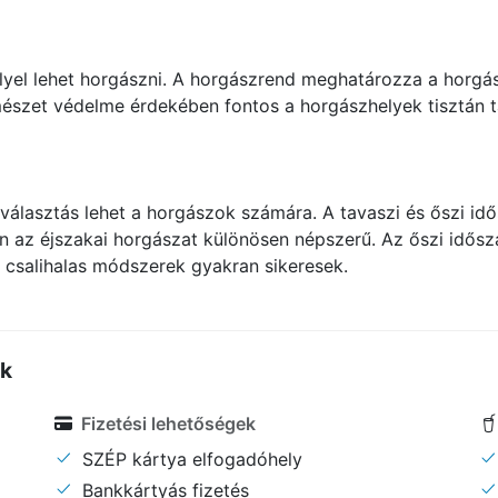
yel lehet horgászni. A horgászrend meghatározza a horgász
rmészet védelme érdekében fontos a horgászhelyek tisztán 
 választás lehet a horgászok számára. A tavaszi és őszi i
az éjszakai horgászat különösen népszerű. Az őszi idősz
a csalihalas módszerek gyakran sikeresek.
ők
Fizetési lehetőségek
SZÉP kártya elfogadóhely
Bankkártyás fizetés