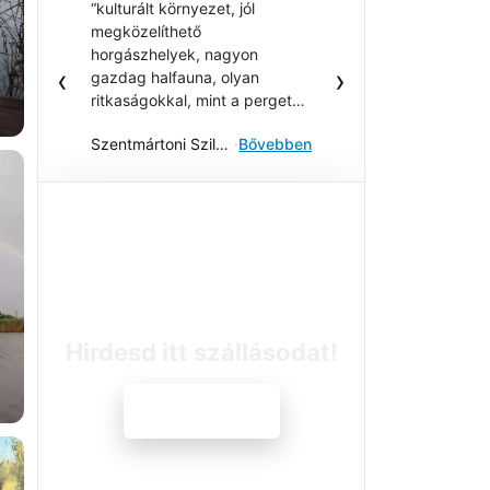
“kulturált környezet, jól
megközelíthető
horgászhelyek, nagyon
‹
›
gazdag halfauna, olyan
ritkaságokkal, mint a pergetők
kedvence, a feketesügér,
Szentmártoni Szilárd
·
Bővebben
egyébként a finomszerelékes
horgászat Mekkája, kimagasló
keszeg-kárász állomány,
rendszeresen nívós versenyek
helyszine, az egyik kedvenc
horgaszvízem”
Hirdesd itt szállásodat!
Jelentkezem