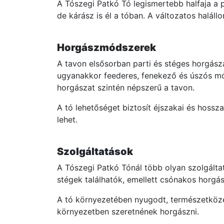
A Tószegi Patkó Tó legismertebb halfaja a p
de kárász is él a tóban. A változatos halál
Horgászmódszerek
A tavon elsősorban parti és stéges horgásza
ugyanakkor feederes, fenekező és úszós mód
horgászat szintén népszerű a tavon.
A tó lehetőséget biztosít éjszakai és hoss
lehet.
Szolgáltatások
A Tószegi Patkó Tónál több olyan szolgáltat
stégek találhatók, emellett csónakos horgás
A tó környezetében nyugodt, természetközel
környezetben szeretnének horgászni.