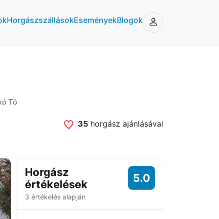
ok
Horgászszállások
Események
Blogok
kó Tó
35
horgász ajánlásával
Horgász
5.0
értékelések
3 értékelés alapján