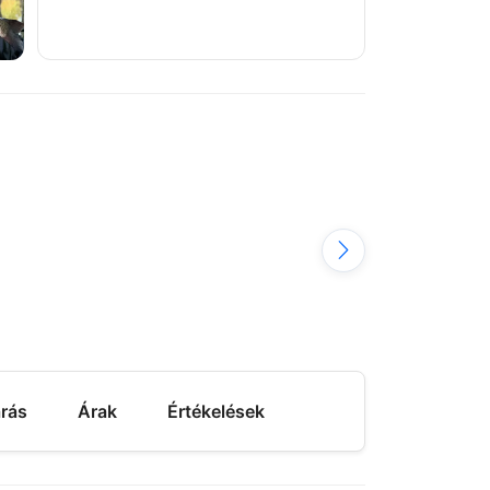
árás
Árak
Értékelések