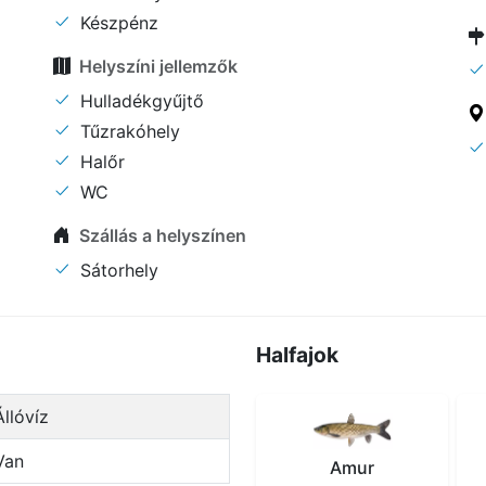
Készpénz
Helyszíni jellemzők
Hulladékgyűjtő
Tűzrakóhely
Halőr
WC
Szállás a helyszínen
Sátorhely
Halfajok
Állóvíz
Van
Amur