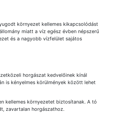
nyugodt környezet kellemes kikapcsolódást
ajállomány miatt a víz egész évben népszerű
zet és a nagyobb vízfelület sajátos
szetközeli horgászat kedvelőinek kínál
rán is kényelmes körülmények között lehet
n kellemes környezetet biztosítanak. A tó
dt, zavartalan horgászathoz.