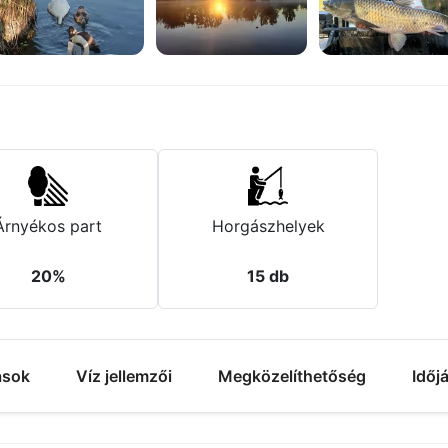
+6 fotó
Árnyékos part
Horgászhelyek
20%
15 db
ások
Víz jellemzői
Megközelíthetőség
Időj