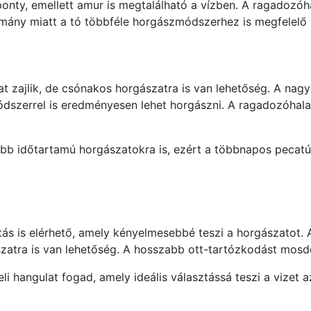
onty, emellett amur is megtalálható a vízben. A ragadozóha
lomány miatt a tó többféle horgászmódszerhez is megfelelő 
t zajlik, de csónakos horgászatra is van lehetőség. A nagyo
szerrel is eredményesen lehet horgászni. A ragadozóhalak 
zabb időtartamú horgászatokra is, ezért a többnapos pecat
ás is elérhető, amely kényelmesebbé teszi a horgászatot. 
zatra is van lehetőség. A hosszabb ott-tartózkodást mosdó
i hangulat fogad, amely ideális választássá teszi a vizet