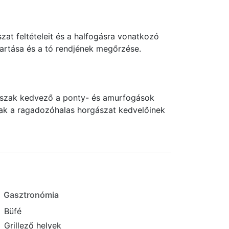
at feltételeit és a halfogásra vonatkozó
tartása és a tó rendjének megőrzése.
dőszak kedvező a ponty- és amurfogások
ak a ragadozóhalas horgászat kedvelőinek
Gasztronómia
Büfé
Grillező helyek