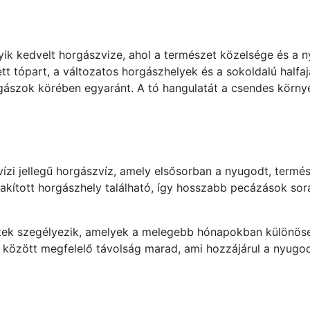
yik kedvelt horgászvize, ahol a természet közelsége és a 
tt tópart, a változatos horgászhelyek és a sokoldalú half
ászok körében egyaránt. A tó hangulatát a csendes környe
ízi jellegű horgászvíz, amely elsősorban a nyugodt, termé
alakított horgászhely található, így hosszabb pecázások so
letek szegélyezik, amelyek a melegebb hónapokban különöse
k között megfelelő távolság marad, ami hozzájárul a nyugo