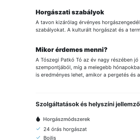
Horgászati szabályok
A tavon kizárólag érvényes horgászengedéll
szabályokat. A kulturált horgászat és a te
Mikor érdemes menni?
A Tószegi Patkó Tó az év nagy részében jó
szempontjából, míg a melegebb hónapokban 
is eredményes lehet, amikor a pergetés és 
Szolgáltatások és helyszíni jellemz
Horgászmódszerek
24 órás horgászat
Bojlis