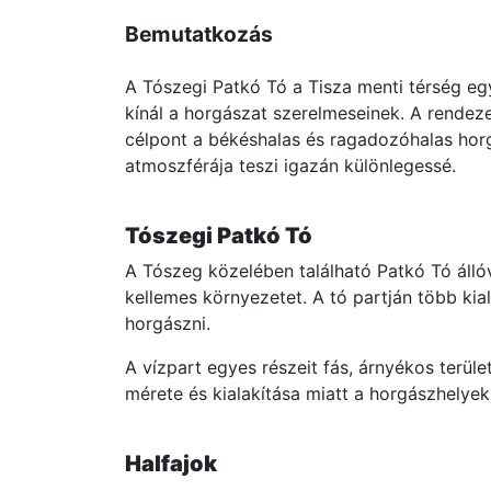
Bemutatkozás
A Tószegi Patkó Tó a Tisza menti térség eg
kínál a horgászat szerelmeseinek. A rendeze
célpont a békéshalas és ragadozóhalas horg
atmoszférája teszi igazán különlegessé.
Tószegi Patkó Tó
A Tószeg közelében található Patkó Tó állóv
kellemes környezetet. A tó partján több ki
horgászni.
A vízpart egyes részeit fás, árnyékos terü
mérete és kialakítása miatt a horgászhelye
Halfajok