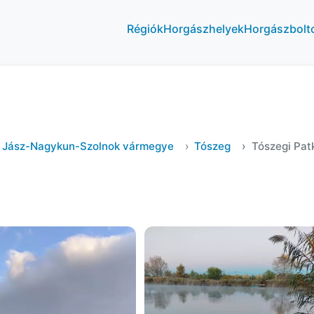
Régiók
Horgászhelyek
Horgászbolt
Jász-Nagykun-Szolnok vármegye
Tószeg
Tószegi Pat