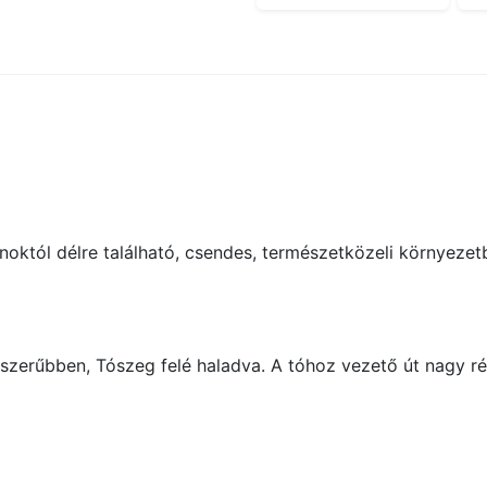
októl délre található, csendes, természetközeli környezet
szerűbben, Tószeg felé haladva. A tóhoz vezető út nagy rés