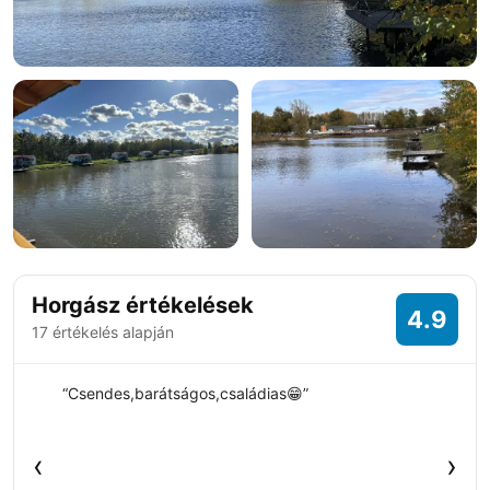
+12 fotó
Horgász értékelések
4.9
17 értékelés alapján
“Csendes,barátságos,családias😁”
‹
›