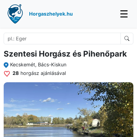
☰
Horgaszhelyek.hu
Szentesi Horgász és Pihenőpark
Kecskemét, Bács-Kiskun
28
horgász ajánlásával