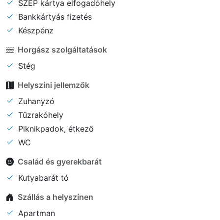
SZÉP kártya elfogadóhely
Bankkártyás fizetés
Készpénz
Horgász szolgáltatások
Stég
Helyszíni jellemzők
Zuhanyzó
Tűzrakóhely
Piknikpadok, étkező
WC
Család és gyerekbarát
Kutyabarát tó
Szállás a helyszínen
Apartman