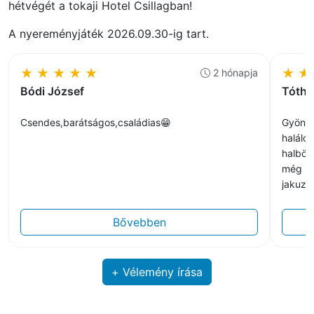
hétvégét a tokaji Hotel Csillagban!
A nyereményjáték 2026.09.30-ig tart.
★
★
★
★
★
★
★
2 hónapja
Bódi József
Tóthn
Csendes,barátságos,családias😁
Gyönyö
halálo
halböl
még in
jakuzz
sütöge
állats
Bővebben
recepcióval, személyzettel
- es he
+ Vélemény írása