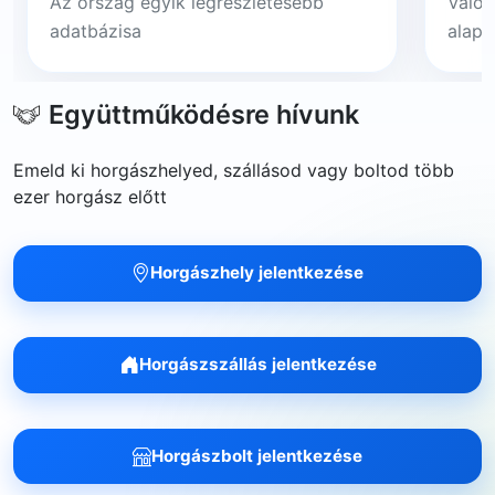
Az ország egyik legrészletesebb
Valós
adatbázisa
alapj
Együttműködésre hívunk
Emeld ki horgászhelyed, szállásod vagy boltod több
ezer horgász előtt
Horgászhely jelentkezése
Horgászszállás jelentkezése
Horgászbolt jelentkezése