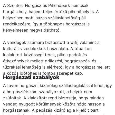
A Szentesi Horgász és Pihenőpark nemcsak
horgászhely, hanem teljes értékű pihenőhely is. A
helyszínen mobilházas szálláslehetőség áll
rendelkezésre, így a többnapos horgászat is
kényelmesen megvalósítható.
A vendégek számára biztosított a wifi, valamint a
kulturált vizesblokkok használata. A tóparton
kialakított közösségi terek, piknikpadok és
étkezőhelyek mellett grillezési, bográcsozási és
tűzrakási lehetőség is elérhető, így a horgászat mellett
a közös időtöltés is fontos szerepet kap.
Horgászati szabályok
A tavon horgászni kizárólag szállásfoglalással lehet, így
a horgászlétszám szabályozott, a helyek nem
zsúfoltak. A kialakított rend biztosítja, hogy minden
vendég nyugodt körülmények között hódolhasson a
horgászatnak. A pecázás kizárólag a kijelölt parti