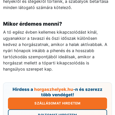
helyekről és stégekről történik, a szabályok betartása
minden látogató számára kötelező.
Mikor érdemes menni?
A tó egész évben kellemes kikapcsolódást kínál,
ugyanakkor a tavaszi és őszi időszak különösen
kedvez a horgászatnak, amikor a halak aktívabbak. A
nyári hónapok inkább a pihenés és a hosszabb
tartózkodás szempontjából ideálisak, amikor a
horgászat mellett a tóparti kikapcsolódás is
hangsúlyos szerepet kap.
Hirdess a
horgaszhelyek.hu
-n és szerezz
több vendéget!
SZÁLLÁSOMAT HIRDETEM
BOLTOMAT HIRDETEM