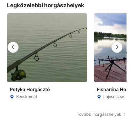
Legközelebbi horgászhelyek
Potyka Horgásztó
Fisharéna Hor
Kecskemét
Lajosmizse
További horgászhelyek