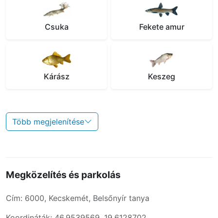
Csuka
Fekete amur
Kárász
Keszeg
Több megjelenítése
Megközelítés és parkolás
Cím: 6000, Kecskemét, Belsőnyír tanya
Koordináták: 46.9539569, 19.6128702