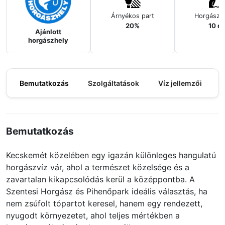
Árnyékos part
Horgászh
20%
10 d
Ajánlott
horgászhely
Bemutatkozás
Szolgáltatások
Víz jellemzői
M
Bemutatkozás
Kecskemét közelében egy igazán különleges hangulatú
horgászvíz vár, ahol a természet közelsége és a
zavartalan kikapcsolódás kerül a középpontba. A
Szentesi Horgász és Pihenőpark ideális választás, ha
nem zsúfolt tópartot keresel, hanem egy rendezett,
nyugodt környezetet, ahol teljes mértékben a