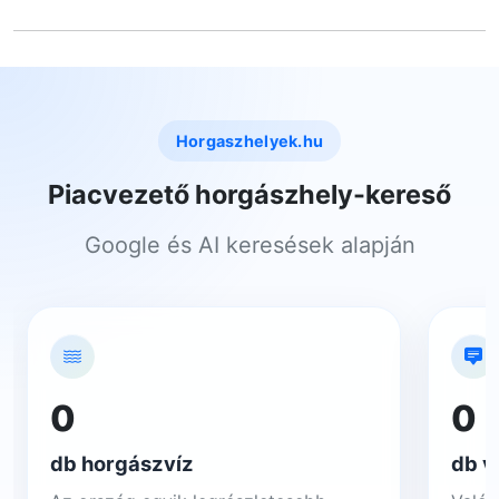
Horgaszhelyek.hu
Piacvezető horgászhely-kereső
Google és AI keresések alapján
0
0
db horgászvíz
db v