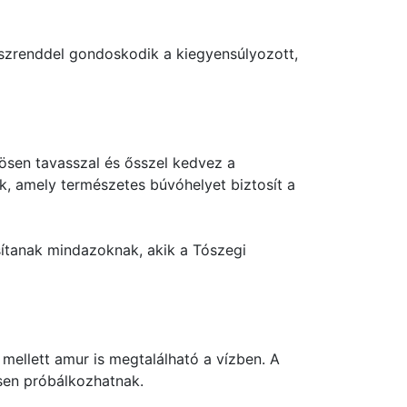
ászrenddel gondoskodik a kiegyensúlyozott,
nösen tavasszal és ősszel kedvez a
k, amely természetes búvóhelyet biztosít a
sítanak mindazoknak, akik a Tószegi
mellett amur is megtalálható a vízben. A
esen próbálkozhatnak.