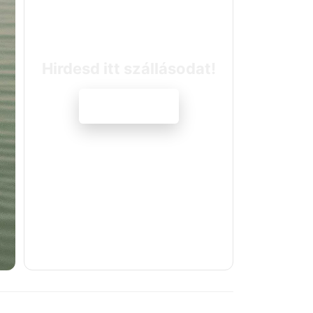
Hirdesd itt szállásodat!
Jelentkezem