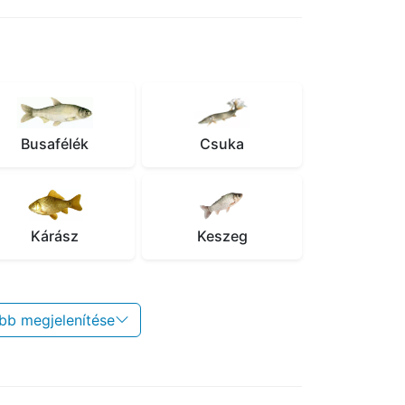
Busafélék
Csuka
Kárász
Keszeg
bb megjelenítése