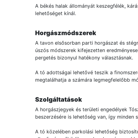
A békés halak állományát keszegfélék, kárás
lehetőséget kínál.
Horgászmódszerek
A tavon elsősorban parti horgászat és stégr
úszós módszerek kifejezetten eredményesek
pergetés bizonyul hatékony választásnak.
A tó adottságai lehetővé teszik a finomsze
megtalálhatja a számára legmegfelelőbb mó
Szolgáltatások
A horgászjegyek és területi engedélyek Tó
beszerzésére is lehetőség van, így minden s
A tó közelében parkolási lehetőség biztosíto