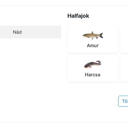
Halfajok
Nád
Amur
Harcsa
Tö