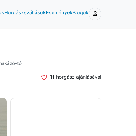
ok
Horgászszállások
Események
Blogok
nakázó-tó
11
horgász ajánlásával