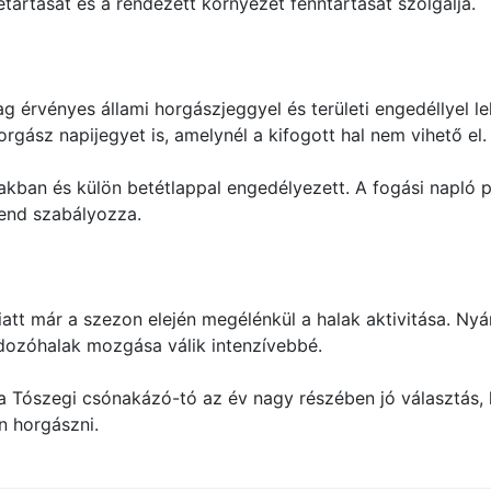
artását és a rendezett környezet fenntartását szolgálja.
g érvényes állami horgászjeggyel és területi engedéllyel l
rgász napijegyet is, amelynél a kifogott hal nem vihető el.
kban és külön betétlappal engedélyezett. A fogási napló p
end szabályozza.
tt már a szezon elején megélénkül a halak aktivitása. Nyáro
adozóhalak mozgása válik intenzívebbé.
a Tószegi csónakázó-tó az év nagy részében jó választás,
n horgászni.