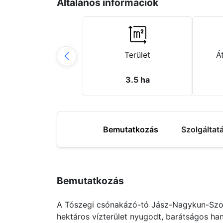
Általános információk
Terület
Á
3.5 ha
Bemutatkozás
Szolgáltat
Bemutatkozás
A Tószegi csónakázó-tó Jász-Nagykun-Szoln
hektáros vízterület nyugodt, barátságos hang