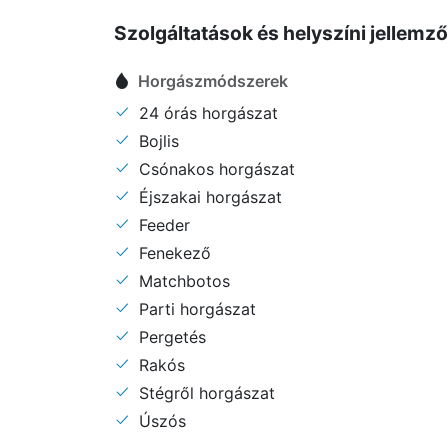
Szolgáltatások és helyszíni jellemz
Horgászmódszerek
24 órás horgászat
Bojlis
Csónakos horgászat
Éjszakai horgászat
Feeder
Fenekező
Matchbotos
Parti horgászat
Pergetés
Rakós
Stégről horgászat
Úszós