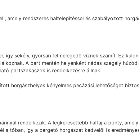
eli, amely rendszeres haltelepítéssel és szabályozott horg
er, így sekély, gyorsan felmelegedő víznek számít. Ez külö
plálkoznak. A part mentén helyenként nádas szegély húzódi
ató partszakaszok is rendelkezésre állnak.
akított horgászhelyek kényelmes pecázási lehetőséget bizto
nnyal rendelkezik. A legkeresettebb halfaj a ponty, amely 
 él a tóban, így a pergető horgászat kedvelői is eredmény