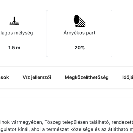
tlagos mélység
Árnyékos part
1.5 m
20%
ások
Víz jellemzői
Megközelíthetőség
Időj
ok vármegyében, Tószeg településen található, rendezett,
ulatot kínál, ahol a természet közelsége és az átlátható mé