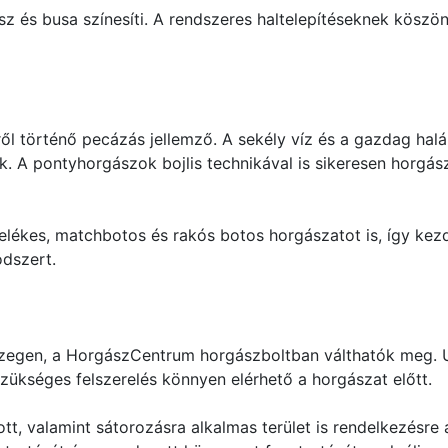
z és busa színesíti. A rendszeres haltelepítéseknek köszö
ől történő pecázás jellemző. A sekély víz és a gazdag hal
. A pontyhorgászok bojlis technikával is sikeresen horgá
relékes, matchbotos és rakós botos horgászatot is, így kez
dszert.
szegen, a HorgászCentrum horgászboltban válthatók meg. U
zükséges felszerelés könnyen elérhető a horgászat előtt.
tt, valamint sátorozásra alkalmas terület is rendelkezésre á