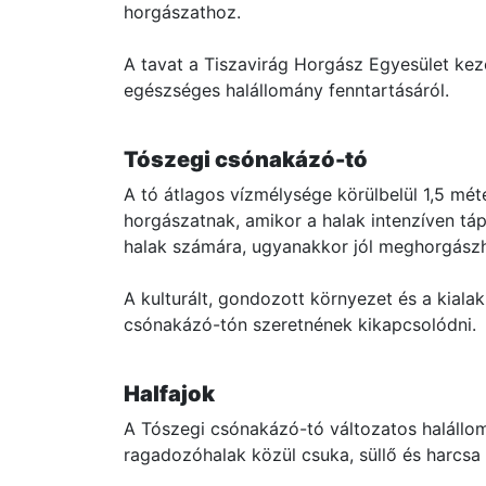
horgászathoz.
A tavat a Tiszavirág Horgász Egyesület kez
egészséges halállomány fenntartásáról.
Tószegi csónakázó-tó
A tó átlagos vízmélysége körülbelül 1,5 mét
horgászatnak, amikor a halak intenzíven tá
halak számára, ugyanakkor jól meghorgászh
A kulturált, gondozott környezet és a kial
csónakázó-tón szeretnének kikapcsolódni.
Halfajok
A Tószegi csónakázó-tó változatos halállomá
ragadozóhalak közül csuka, süllő és harcsa