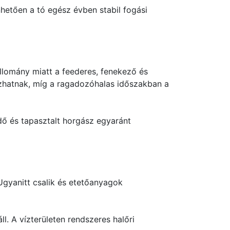
nhetően a tó egész évben stabil fogási
állomány miatt a feederes, fenekező és
szhatnak, míg a ragadozóhalas időszakban a
dő és tapasztalt horgász egyaránt
gyanitt csalik és etetőanyagok
ll. A vízterületen rendszeres halőri