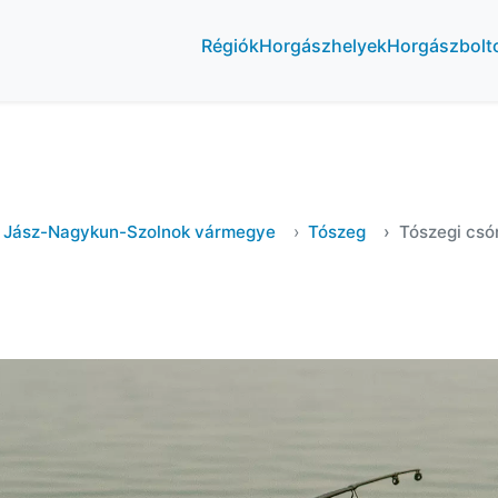
Régiók
Horgászhelyek
Horgászbolt
Jász-Nagykun-Szolnok vármegye
Tószeg
Tószegi csó