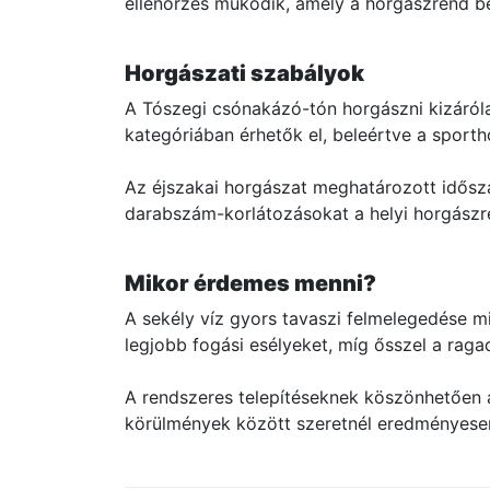
ellenőrzés működik, amely a horgászrend bet
Horgászati szabályok
A Tószegi csónakázó-tón horgászni kizáróla
kategóriában érhetők el, beleértve a sportho
Az éjszakai horgászat meghatározott idősza
darabszám-korlátozásokat a helyi horgászr
Mikor érdemes menni?
A sekély víz gyors tavaszi felmelegedése mia
legjobb fogási esélyeket, míg ősszel a rag
A rendszeres telepítéseknek köszönhetően 
körülmények között szeretnél eredményese