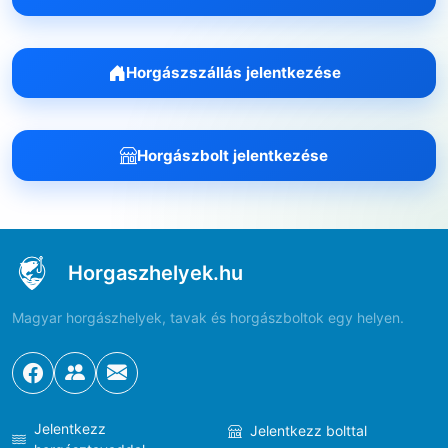
Horgászszállás jelentkezése
Horgászbolt jelentkezése
Horgaszhelyek.hu
Magyar horgászhelyek, tavak és horgászboltok egy helyen.
Jelentkezz
Jelentkezz bolttal