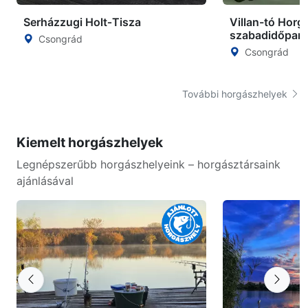
Serházzugi Holt‑Tisza
Villan-tó Horg
szabadidőpark
Csongrád
Csongrád
További horgászhelyek
Kiemelt horgászhelyek
Legnépszerűbb horgászhelyeink – horgásztársaink
ajánlásával