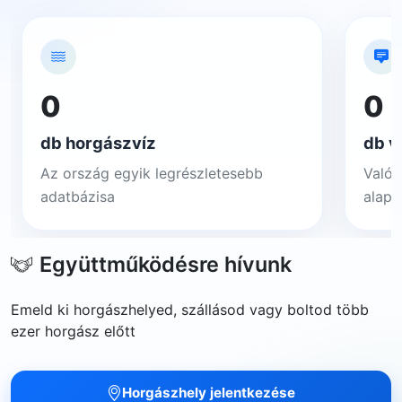
0
0
db horgászvíz
db v
Az ország egyik legrészletesebb
Valós
adatbázisa
alapj
Együttműködésre hívunk
Emeld ki horgászhelyed, szállásod vagy boltod több
ezer horgász előtt
Horgászhely jelentkezése