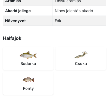
Áramlás
Lassú áramlás
Akadó jellege
Nincs jelentős akadó
Növényzet
Fák
Halfajok
Bodorka
Csuka
Ponty