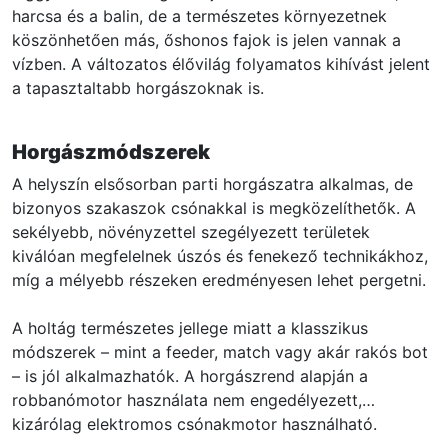
harcsa és a balin, de a természetes környezetnek
köszönhetően más, őshonos fajok is jelen vannak a
vízben. A változatos élővilág folyamatos kihívást jelent
a tapasztaltabb horgászoknak is.
Horgászmódszerek
A helyszín elsősorban parti horgászatra alkalmas, de
bizonyos szakaszok csónakkal is megközelíthetők. A
sekélyebb, növényzettel szegélyezett területek
kiválóan megfelelnek úszós és fenekező technikákhoz,
míg a mélyebb részeken eredményesen lehet pergetni.
A holtág természetes jellege miatt a klasszikus
módszerek – mint a feeder, match vagy akár rakós bot
– is jól alkalmazhatók. A horgászrend alapján a
robbanómotor használata nem engedélyezett,
kizárólag elektromos csónakmotor használható.