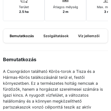
Terület
Átlagos mélység
Max. mél
2.5 ha
2 m
3 m
Bemutatkozás
Szolgáltatások
Víz jellemzői
M
Bemutatkozás
A Csongrádon található Körös-torok a Tisza és a
Hármas-Körös találkozásánál terül el, festői
környezetben. Ez a természetes holtág nemcsak a
fürdőzők, hanem a horgászat szerelmesei számára is
igazi kincs. A nyugodt vízfelület, a változatos
halállomány és a könnyen megközelíthető
partszakaszok vonzó célponttá teszik az aktív