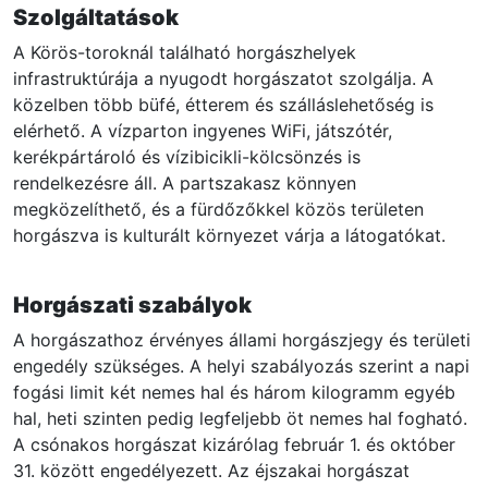
Szolgáltatások
A Körös-toroknál található horgászhelyek
infrastruktúrája a nyugodt horgászatot szolgálja. A
közelben több büfé, étterem és szálláslehetőség is
elérhető. A vízparton ingyenes WiFi, játszótér,
kerékpártároló és vízibicikli-kölcsönzés is
rendelkezésre áll. A partszakasz könnyen
megközelíthető, és a fürdőzőkkel közös területen
horgászva is kulturált környezet várja a látogatókat.
Horgászati szabályok
A horgászathoz érvényes állami horgászjegy és területi
engedély szükséges. A helyi szabályozás szerint a napi
fogási limit két nemes hal és három kilogramm egyéb
hal, heti szinten pedig legfeljebb öt nemes hal fogható.
A csónakos horgászat kizárólag február 1. és október
31. között engedélyezett. Az éjszakai horgászat