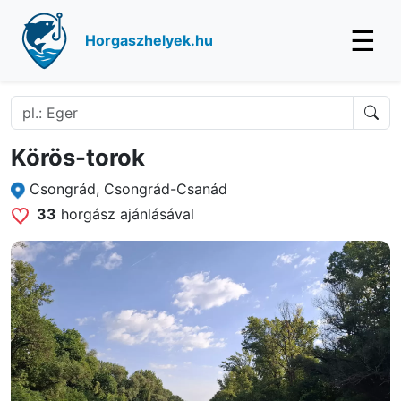
☰
Horgaszhelyek.hu
Körös-torok
Csongrád, Csongrád-Csanád
33
horgász ajánlásával