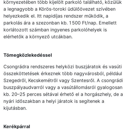
környezetében több kijelölt parkoló található, közülük
a legnagyobb a Körös-toroki üdülőövezet szívében
helyezkedik el. Itt napidíjas rendszer működik, a
parkolás ára a szezonban kb. 1 500 Ft/nap. Emellett
korlátozott számban ingyenes parkolóhelyek is
elérhetők a környező utcákban.
Tömegközlekedéssel
Csongrádra rendszeres helyközi buszjáratok és vasúti
összeköttetések érkeznek több nagyvárosból, például
Szegedről, Kecskemétről vagy Szentesről. A csongrádi
buszpályaudvarról vagy a vasútállomásról gyalogosan
kb. 20–25 perces sétával érhető el a horgászhely, de a
nyári időszakban a helyi járatok is segítenek a
kijutásban.
Kerékpárral