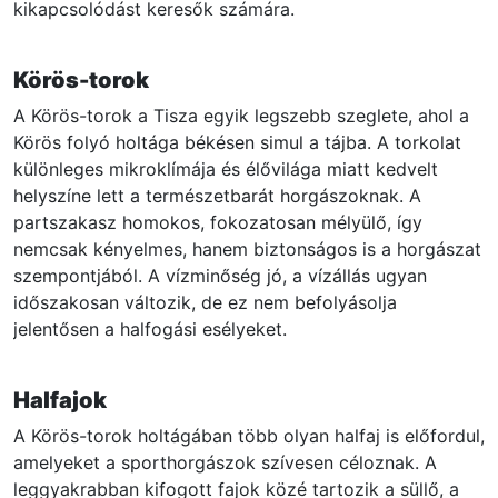
kikapcsolódást keresők számára.
Körös-torok
A Körös-torok a Tisza egyik legszebb szeglete, ahol a
Körös folyó holtága békésen simul a tájba. A torkolat
különleges mikroklímája és élővilága miatt kedvelt
helyszíne lett a természetbarát horgászoknak. A
partszakasz homokos, fokozatosan mélyülő, így
nemcsak kényelmes, hanem biztonságos is a horgászat
szempontjából. A vízminőség jó, a vízállás ugyan
időszakosan változik, de ez nem befolyásolja
jelentősen a halfogási esélyeket.
Halfajok
A Körös-torok holtágában több olyan halfaj is előfordul,
amelyeket a sporthorgászok szívesen céloznak. A
leggyakrabban kifogott fajok közé tartozik a süllő, a