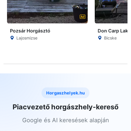
Pozsár Horgásztó
Don Carp Lake
Lajosmizse
Bicske
Horgaszhelyek.hu
Piacvezető horgászhely-kereső
Google és AI keresések alapján