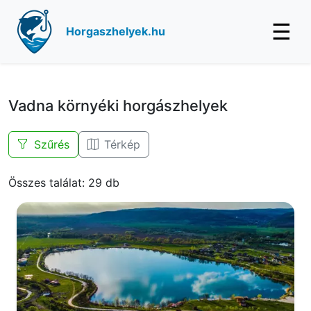
☰
Horgaszhelyek.hu
Vadna környéki horgászhelyek
Szűrés
Térkép
Összes találat: 29 db