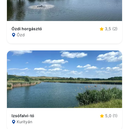
Ózdi horgásztó
3,5 (2)
Ózd
Izsófalvi-tó
5,0 (1)
Kurityán