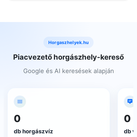
Horgaszhelyek.hu
Piacvezető horgászhely-kereső
Google és AI keresések alapján
0
0
db horgászvíz
db v