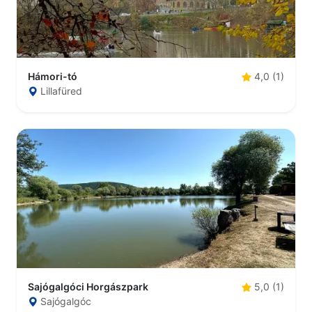
Hámori-tó
4,0 (1)
Lillafüred
Sajógalgóci Horgászpark
5,0 (1)
Sajógalgóc