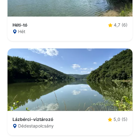
Héti-tó
4,7 (6)
Hét
Lázbérci-víztározó
5,0 (5)
Dédestapolcsány