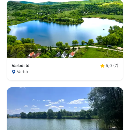
Varbói tó
5,0 (7)
Varbó