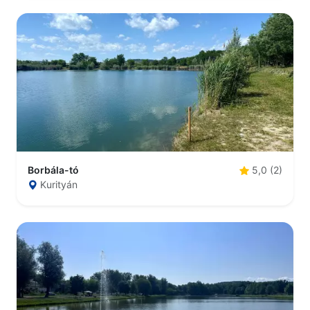
Borbála-tó
5,0 (2)
Kurityán