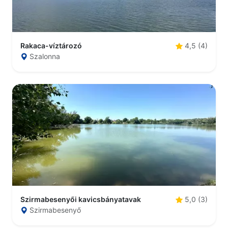
Rakaca-víztározó
4,5 (4)
Szalonna
Szirmabesenyői kavicsbányatavak
5,0 (3)
Szirmabesenyő