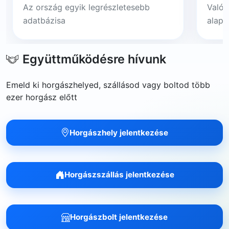
Az ország egyik legrészletesebb
Valós
adatbázisa
alapj
Együttműködésre hívunk
Emeld ki horgászhelyed, szállásod vagy boltod több
ezer horgász előtt
Horgászhely jelentkezése
Horgászszállás jelentkezése
Horgászbolt jelentkezése