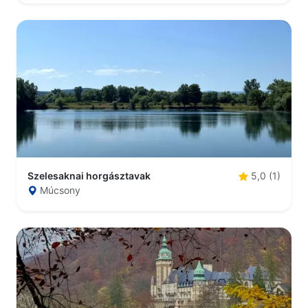
Szelesaknai horgásztavak
5,0 (1)
Múcsony