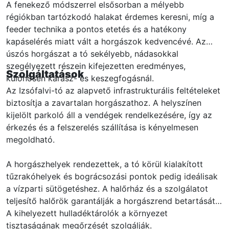
A fenekező módszerrel elsősorban a mélyebb
régiókban tartózkodó halakat érdemes keresni, míg a
feeder technika a pontos etetés és a hatékony
kapáselérés miatt vált a horgászok kedvencévé. Az
úszós horgászat a tó sekélyebb, nádasokkal
szegélyezett részein kifejezetten eredményes,
Szolgáltatások
különösen kárász- és keszegfogásnál.
Az Izsófalvi-tó az alapvető infrastrukturális feltételeket
biztosítja a zavartalan horgászathoz. A helyszínen
kijelölt parkoló áll a vendégek rendelkezésére, így az
érkezés és a felszerelés szállítása is kényelmesen
megoldható.
A horgászhelyek rendezettek, a tó körül kialakított
tűzrakóhelyek és bográcsozási pontok pedig ideálisak
a vízparti sütögetéshez. A halőrház és a szolgálatot
teljesítő halőrök garantálják a horgászrend betartását.
A kihelyezett hulladéktárolók a környezet
tisztaságának megőrzését szolgálják.