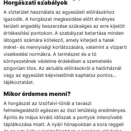
Horgászati szabályok
A vízterület használata az egyesületi előírásokhoz
igazodik. A horgászat megkezdése előtt érvényes
területi engedély beszerzése szükséges az erre kijelölt
értékesítési pontokon. A szabályzat betartása minden
látogató számára kötelező, amely kiterjed a halak
méret- és mennyiségi korlátozására, valamint a vízparti
viselkedési normákra. A természet és a tó
környezetének védelme érdekében a szemetelés
szigorúan tilos. Az aktuális előírásokról a halőrháznál
vagy az egyesület képviselőinél kaphatsz pontos
tájékoztatást.
Mikor érdemes menni?
A horgászat az Izsófalvi-tónál a tavaszi
felmelegedéstől egészen az őszi lehűlésig eredményes.
Április és május kiváló időszak a pontyok intenzívebb
táplálkozása miatt. A nyári hónapokban a kora reggeli