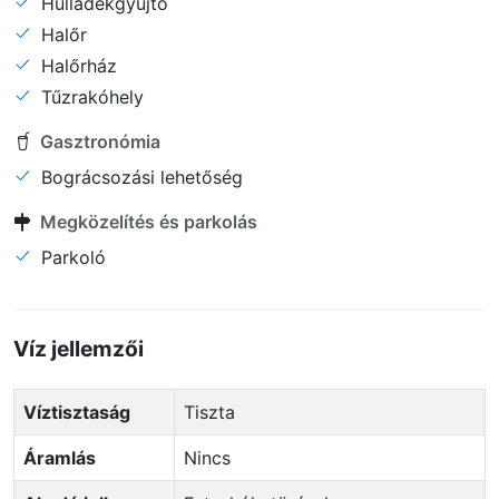
Hulladékgyűjtő
Halőr
Halőrház
Tűzrakóhely
Gasztronómia
Bográcsozási lehetőség
Megközelítés és parkolás
Parkoló
Víz jellemzői
Víztisztaság
Tiszta
Áramlás
Nincs