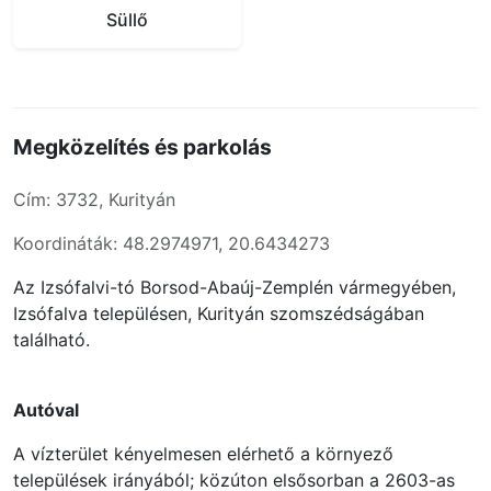
Süllő
Megközelítés és parkolás
Cím: 3732, Kurityán
Koordináták: 48.2974971, 20.6434273
Az Izsófalvi-tó Borsod-Abaúj-Zemplén vármegyében,
Izsófalva településen, Kurityán szomszédságában
található.
Autóval
A vízterület kényelmesen elérhető a környező
települések irányából; közúton elsősorban a 2603-as