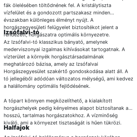
fák ölelésében töltődnének fel. A kristálytiszta
vízfelület és a gondozott partszakasz minden
évszakban különleges élményt nyújt. A
horgászegyesületi felügyelet biztosítékot jelent a
Izsófalvi-tó
rendezett, horgászatra optimális környezetre.
Az Izsófalvi-tó klasszikus bányató, amelynek
mederviszonyai izgalmas kihívásokat tartogatnak. A
vízterület a környék horgásztársadalmának
meghatározó bázisa, amely az Izsófalvai
Horgászegyesület szakértő gondoskodása alatt áll. A
tó jellegéből adódóan változatos mélységű, ami kedvez
a halállomány optimális fejlődésének.
A tópart könnyen megközelíthető, a kialakított
horgászhelyek pedig kényelmes alapot biztosítanak a
hosszú, tartalmas horgászatokhoz. A vízminőség
kiváló, ami a környezet tisztaságát is hűen tükrözi.
Halfajok