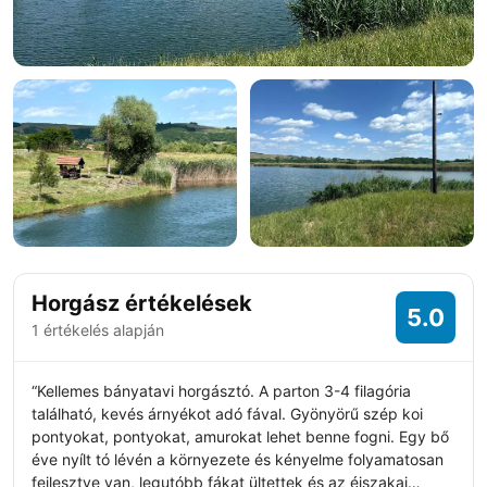
+14 fotó
Horgász értékelések
5.0
1 értékelés alapján
“Kellemes bányatavi horgásztó. A parton 3-4 filagória
található, kevés árnyékot adó fával. Gyönyörű szép koi
pontyokat, pontyokat, amurokat lehet benne fogni. Egy bő
éve nyílt tó lévén a környezete és kényelme folyamatosan
fejlesztve van, legutóbb fákat ültettek és az éjszakai