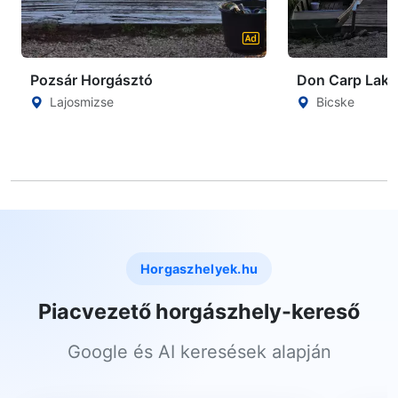
Pozsár Horgásztó
Don Carp Lake
Lajosmizse
Bicske
Horgaszhelyek.hu
Piacvezető horgászhely-kereső
Google és AI keresések alapján