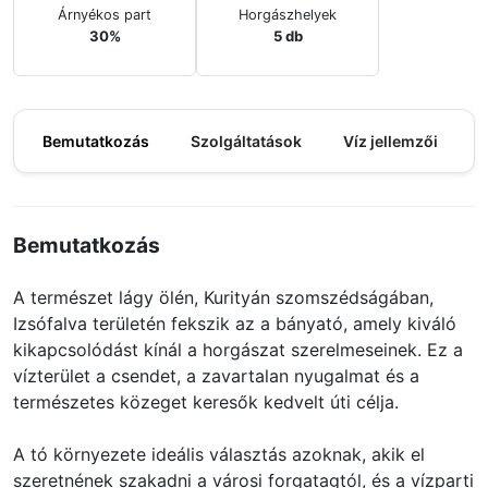
Árnyékos part
Horgászhelyek
30%
5 db
Bemutatkozás
Szolgáltatások
Víz jellemzői
M
Bemutatkozás
A természet lágy ölén, Kurityán szomszédságában,
Izsófalva területén fekszik az a bányató, amely kiváló
kikapcsolódást kínál a horgászat szerelmeseinek. Ez a
vízterület a csendet, a zavartalan nyugalmat és a
természetes közeget keresők kedvelt úti célja.
A tó környezete ideális választás azoknak, akik el
szeretnének szakadni a városi forgatagtól, és a vízparti