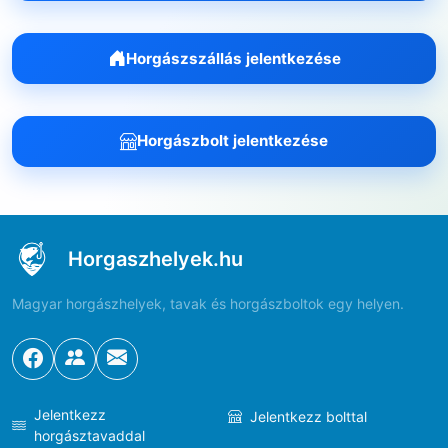
Horgászszállás jelentkezése
Horgászbolt jelentkezése
Horgaszhelyek.hu
Magyar horgászhelyek, tavak és horgászboltok egy helyen.
Jelentkezz
Jelentkezz bolttal
horgásztavaddal