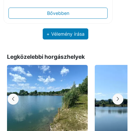
van, legutóbb fákat ültettek és az éjszakai
horgászathoz készült világítás.
Bővebben
+ Vélemény írása
Legközelebbi horgászhelyek