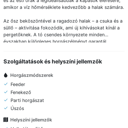
és az esti órák a legideálisabbak a kapások elérésére,
amikor a víz hőmérséklete kedvezőbb a halak számára.
Az ősz beköszöntével a ragadozó halak – a csuka és a
süllő – aktivitása fokozódik, ami új kihívásokat kínál a
pergetőknek. A tó csendes környezete minden
évszakban különleges horgászélményt garantál.
Szolgáltatások és helyszíni jellemzők
Horgászmódszerek
Feeder
Fenekező
Parti horgászat
Úszós
Helyszíni jellemzők