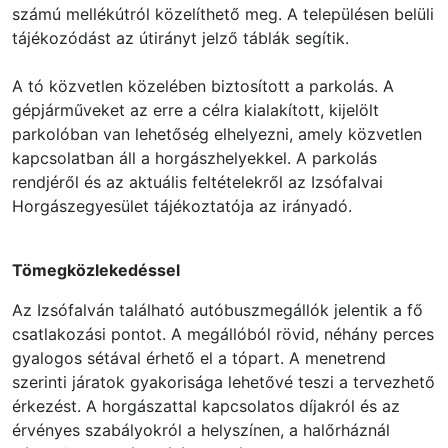
számú mellékútról közelíthető meg. A településen belüli
tájékozódást az útirányt jelző táblák segítik.
A tó közvetlen közelében biztosított a parkolás. A
gépjárműveket az erre a célra kialakított, kijelölt
parkolóban van lehetőség elhelyezni, amely közvetlen
kapcsolatban áll a horgászhelyekkel. A parkolás
rendjéről és az aktuális feltételekről az Izsófalvai
Horgászegyesület tájékoztatója az irányadó.
Tömegközlekedéssel
Az Izsófalván található autóbuszmegállók jelentik a fő
csatlakozási pontot. A megállóból rövid, néhány perces
gyalogos sétával érhető el a tópart. A menetrend
szerinti járatok gyakorisága lehetővé teszi a tervezhető
érkezést. A horgászattal kapcsolatos díjakról és az
érvényes szabályokról a helyszínen, a halőrháznál