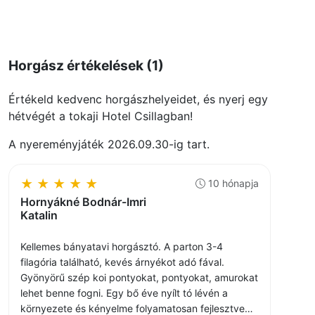
Horgász értékelések (1)
Értékeld kedvenc horgászhelyeidet, és nyerj egy
hétvégét a tokaji Hotel Csillagban!
A nyereményjáték 2026.09.30-ig tart.
★
★
★
★
★
10 hónapja
Hornyákné Bodnár-Imri
Katalin
Kellemes bányatavi horgásztó. A parton 3-4
filagória található, kevés árnyékot adó fával.
Gyönyörű szép koi pontyokat, pontyokat, amurokat
lehet benne fogni. Egy bő éve nyílt tó lévén a
környezete és kényelme folyamatosan fejlesztve