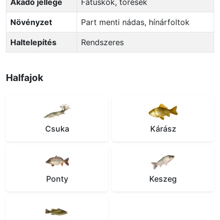
Akadó jellege
Fatuskók, törések
Növényzet
Part menti nádas, hínárfoltok
Haltelepítés
Rendszeres
Halfajok
Csuka
Kárász
Ponty
Keszeg