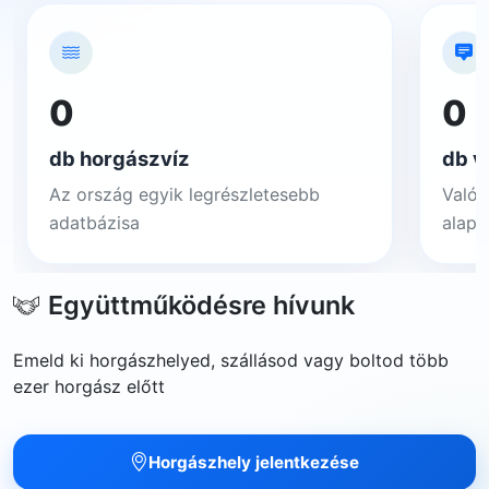
0
0
db horgászvíz
db v
Az ország egyik legrészletesebb
Valós
adatbázisa
alapj
Együttműködésre hívunk
Emeld ki horgászhelyed, szállásod vagy boltod több
ezer horgász előtt
Horgászhely jelentkezése