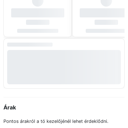
Árak
Pontos árakról a tó kezelőjénél lehet érdeklődni.