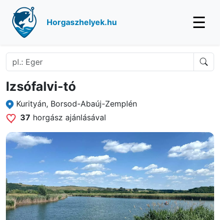
☰
Horgaszhelyek.hu
Izsófalvi-tó
Kurityán, Borsod-Abaúj-Zemplén
37
horgász ajánlásával