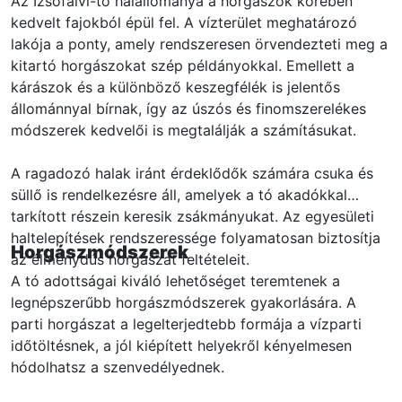
Az Izsófalvi-tó halállománya a horgászok körében
kedvelt fajokból épül fel. A vízterület meghatározó
lakója a ponty, amely rendszeresen örvendezteti meg a
kitartó horgászokat szép példányokkal. Emellett a
kárászok és a különböző keszegfélék is jelentős
állománnyal bírnak, így az úszós és finomszerelékes
módszerek kedvelői is megtalálják a számításukat.
A ragadozó halak iránt érdeklődők számára csuka és
süllő is rendelkezésre áll, amelyek a tó akadókkal
tarkított részein keresik zsákmányukat. Az egyesületi
haltelepítések rendszeressége folyamatosan biztosítja
Horgászmódszerek
az élménydús horgászat feltételeit.
A tó adottságai kiváló lehetőséget teremtenek a
legnépszerűbb horgászmódszerek gyakorlására. A
parti horgászat a legelterjedtebb formája a vízparti
időtöltésnek, a jól kiépített helyekről kényelmesen
hódolhatsz a szenvedélyednek.