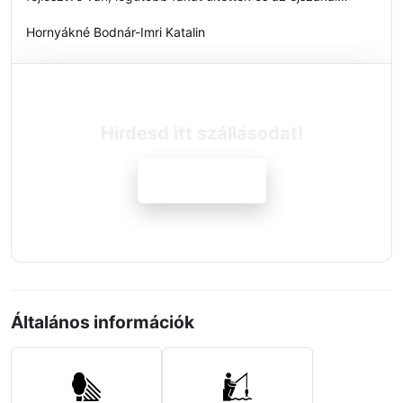
horgászathoz készült világítás.”
Hornyákné Bodnár-Imri Katalin
Hirdesd itt szállásodat!
Jelentkezem
Általános információk