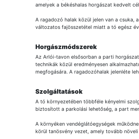
amelyek a békéshalas horgászat kedvelt cél
A ragadozó halak közül jelen van a csuka, a 
változatos fajösszetétel miatt a tó egész év
Horgászmódszerek
Az Arlói-tavon elsősorban a parti horgászat
technikák közül eredményesen alkalmazható
megfogására. A ragadozóhalak jelenléte lehe
Szolgáltatások
A tó környezetében többféle kényelmi szolg
biztosított a parkolási lehetőség, a part m
A környéken vendéglátóegységek működnek, va
körül tanösvény vezet, amely tovább növeli