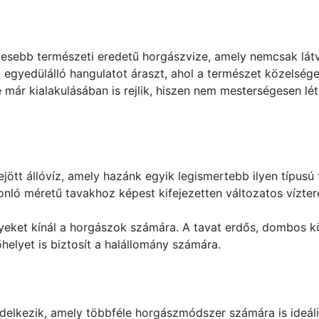
gesebb természeti eredetű horgászvize, amely nemcsak lát
 egyedülálló hangulatot áraszt, ahol a természet közelsége
már kialakulásában is rejlik, hiszen nem mesterségesen lé
ött állóvíz, amely hazánk egyik legismertebb ilyen típusú t
onló méretű tavakhoz képest kifejezetten változatos víztere
ényeket kínál a horgászok számára. A tavat erdős, dombos k
helyet is biztosít a halállomány számára.
delkezik, amely többféle horgászmódszer számára is ideáli