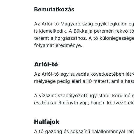
Bemutatkozás
Az Arlói-tó Magyarország egyik legkülönle
is kiemelkedik. A Bükkalja peremén fekvő tó
teremt a horgászathoz. A tó különlegessége 
folyamat eredménye.
Arlói-tó
Az Arlói-tó egy suvadás következtében létrej
mélysége pedig eléri a 10 métert, ami a has
A vízszint szabályozott, így stabil körülm
esztétikai élményt nyújt, hanem kedvező élő
Halfajok
A tó gazdag és sokszínű halállománnyal ren