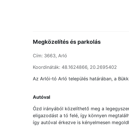
Megközelítés és parkolás
Cím: 3663, Arló
Koordináták: 48.1624866, 20.2695402
Az Arlói-tó Arló település határában, a Bük
Autóval
Ózd irányából közelíthető meg a legegyszerű
eligazodást a tó felé, így könnyen megtalálh
így autóval érkezve is kényelmesen megoldh