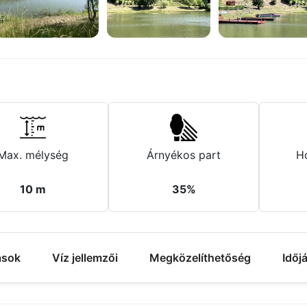
+3 fotó
Max. mélység
Árnyékos part
H
10 m
35%
ások
Víz jellemzői
Megközelíthetőség
Időj