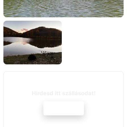
Hirdesd itt szállásodat!
Jelentkezem