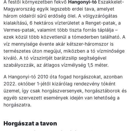
A festői környezetben fekvő
Hangonyi-tó
Északkelet-
Magyarország egyik legszebb erdei tava, amelyet
három oldalról sűrű erdőség ölel. A völgyzárógátas
kialakítású, 6 hektáros vízterületet a Renget-patak, a
Vermes-patak, valamint több tiszta forrás táplálja –
ezek közül több közvetlenül a tómederben található. A
víz mennyisége évente akár kétszer-háromszor is
természetes úton megújul, miközben a tó vízminősége
kiváló. A tó vízszintjét barátzsilip segítségével
szabályozzák, az átlagos vízmélység 1,5 méter.
A Hangonyi-tó 2010 óta fogad horgászokat, azonban
2022. október 1-jétől kizárólag rendezvény tóként
üzemel, így csak horgászversenyek, horgásztáborok és
egyéb szervezett események idején van lehetőség a
horgászatra.
Horgászat a tavon