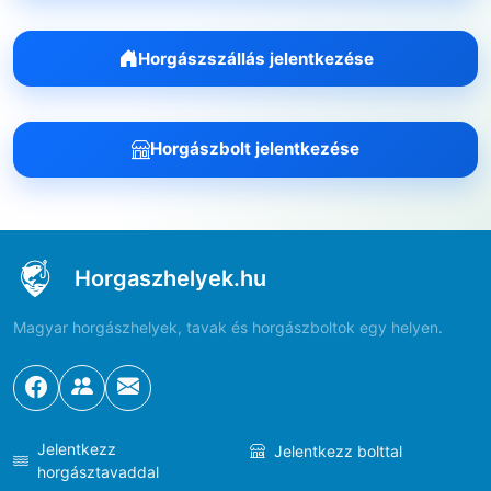
Horgászszállás jelentkezése
Horgászbolt jelentkezése
Horgaszhelyek.hu
Magyar horgászhelyek, tavak és horgászboltok egy helyen.
Jelentkezz
Jelentkezz bolttal
horgásztavaddal