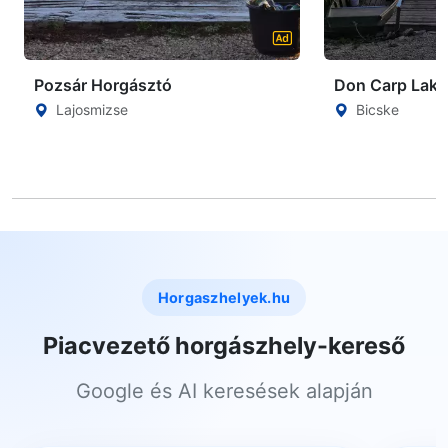
Pozsár Horgásztó
Don Carp Lake
Lajosmizse
Bicske
Horgaszhelyek.hu
Piacvezető horgászhely-kereső
Google és AI keresések alapján