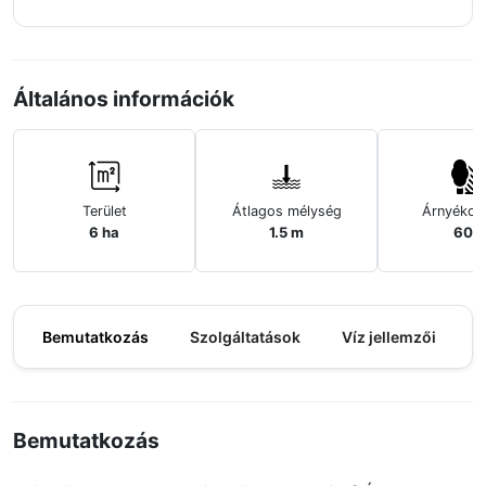
Általános információk
Terület
Átlagos mélység
Árnyékos
6 ha
1.5 m
60%
Bemutatkozás
Szolgáltatások
Víz jellemzői
M
Bemutatkozás