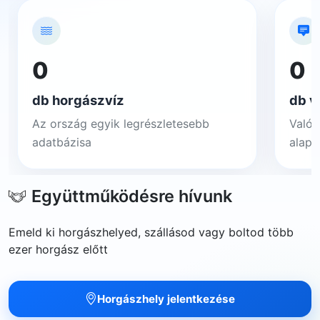
0
0
db horgászvíz
db v
Az ország egyik legrészletesebb
Valós
adatbázisa
alapj
Együttműködésre hívunk
Emeld ki horgászhelyed, szállásod vagy boltod több
ezer horgász előtt
Horgászhely jelentkezése