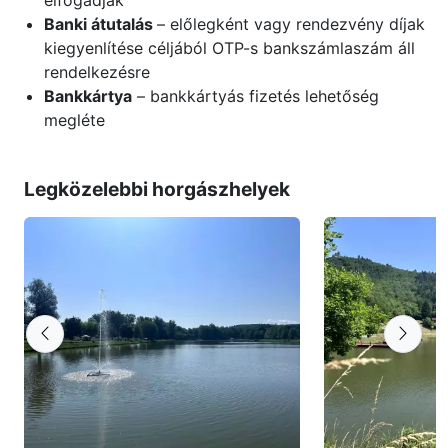
elfogadják
Banki átutalás
– előlegként vagy rendezvény díjak
kiegyenlítése céljából OTP-s bankszámlaszám áll
rendelkezésre
Bankkártya
– bankkártyás fizetés lehetőség
megléte
Legközelebbi horgászhelyek