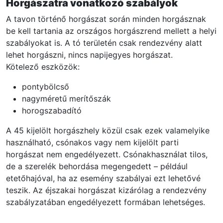
Horgászatra vonatkozó szabályok
A tavon történő horgászat során minden horgásznak
be kell tartania az országos horgászrend mellett a helyi
szabályokat is. A tó területén csak rendezvény alatt
lehet horgászni, nincs napijegyes horgászat.
Kötelező eszközök:
pontybölcső
nagyméretű merítőszák
horogszabadító
A 45 kijelölt horgászhely közül csak ezek valamelyike
használható, csónakos vagy nem kijelölt parti
horgászat nem engedélyezett. Csónakhasználat tilos,
de a szerelék behordása megengedett – például
etetőhajóval, ha az esemény szabályai ezt lehetővé
teszik. Az éjszakai horgászat kizárólag a rendezvény
szabályzatában engedélyezett formában lehetséges.