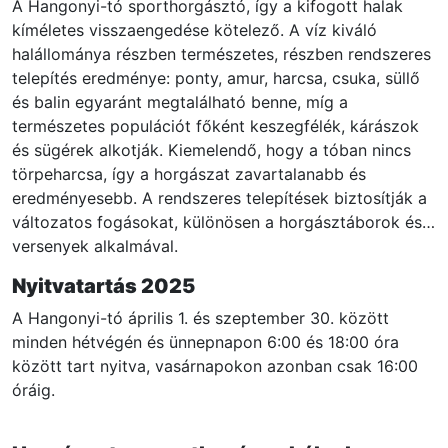
A Hangonyi-tó sporthorgásztó, így a kifogott halak
kíméletes visszaengedése kötelező. A víz kiváló
halállománya részben természetes, részben rendszeres
telepítés eredménye: ponty, amur, harcsa, csuka, süllő
és balin egyaránt megtalálható benne, míg a
természetes populációt főként keszegfélék, kárászok
és sügérek alkotják. Kiemelendő, hogy a tóban nincs
törpeharcsa, így a horgászat zavartalanabb és
eredményesebb. A rendszeres telepítések biztosítják a
változatos fogásokat, különösen a horgásztáborok és
versenyek alkalmával.
Nyitvatartás 2025
A Hangonyi-tó április 1. és szeptember 30. között
minden hétvégén és ünnepnapon 6:00 és 18:00 óra
között tart nyitva, vasárnapokon azonban csak 16:00
óráig.