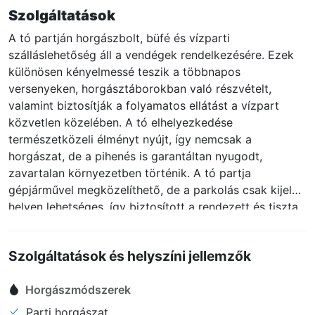
Szolgáltatások
A tó partján horgászbolt, büfé és vízparti
szálláslehetőség áll a vendégek rendelkezésére. Ezek
különösen kényelmessé teszik a többnapos
versenyeken, horgásztáborokban való részvételt,
valamint biztosítják a folyamatos ellátást a vízpart
közvetlen közelében. A tó elhelyezkedése
természetközeli élményt nyújt, így nemcsak a
horgászat, de a pihenés is garantáltan nyugodt,
zavartalan környezetben történik. A tó partja
gépjárművel megközelíthető, de a parkolás csak kijelölt
helyen lehetséges, így biztosított a rendezett és tiszta
környezet fenntartása.
Szolgáltatások és helyszíni jellemzők
Horgászmódszerek
Parti horgászat