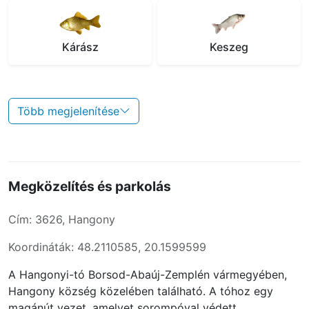
Kárász
Keszeg
Több megjelenítése
Megközelítés és parkolás
Cím: 3626, Hangony
Koordináták: 48.2110585, 20.1599599
A Hangonyi-tó Borsod-Abaúj-Zemplén vármegyében,
Hangony község közelében található. A tóhoz egy
magánút vezet, amelyet sorompóval védett