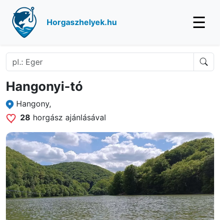
☰
Horgaszhelyek.hu
Hangonyi-tó
Hangony,
28
horgász ajánlásával