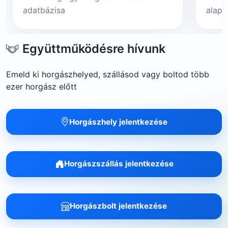
adatbázisa
alapj
Együttműködésre hívunk
Emeld ki horgászhelyed, szállásod vagy boltod több
ezer horgász előtt
Horgászhely jelentkezése
Horgászszállás jelentkezése
Horgászbolt jelentkezése