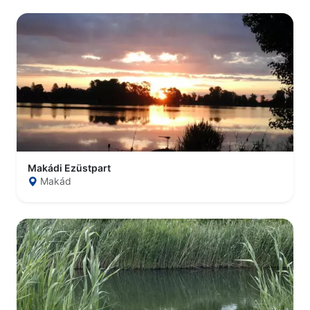
Makádi Ezüstpart
Makád