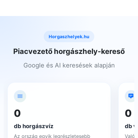
Horgaszhelyek.hu
Piacvezető horgászhely-kereső
Google és AI keresések alapján
0
0
db horgászvíz
db v
Az ország egyik legrészletesebb
Valós