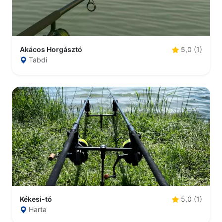
Akácos Horgásztó
5,0 (1)
Tabdi
Kékesi-tó
5,0 (1)
Harta