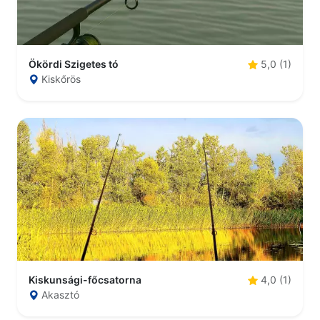
Ökördi Szigetes tó
5,0 (1)
Kiskőrös
Kiskunsági-főcsatorna
4,0 (1)
Akasztó