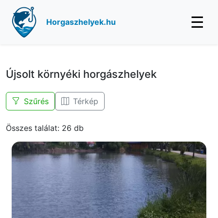
☰
Horgaszhelyek.hu
Újsolt környéki horgászhelyek
Szűrés
Térkép
Összes találat: 26 db