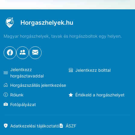
Horgaszhelyek.hu
Magyar horgászhelyek, tavak és horgászboltok egy helyen.
Jelentkezz
Jelentkezz bolttal
horgásztavaddal
Horgászszállás jelentkezése
Rólunk
Értékeld a horgászhelyet
Fotópályázat
Adatkezelési tájékoztató
ÁSZF