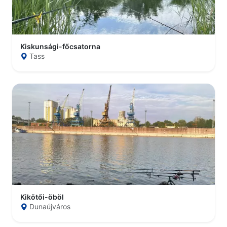
Kiskunsági-főcsatorna
Tass
Kikötői-öböl
Dunaújváros