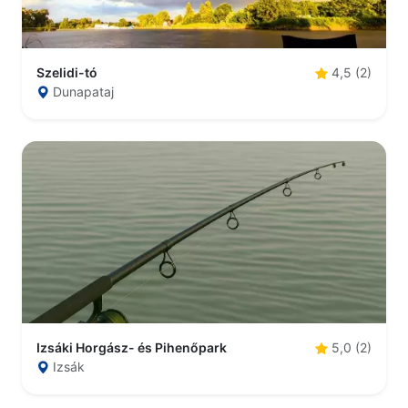
Szelidi-tó
4,5 (2)
Dunapataj
Izsáki Horgász- és Pihenőpark
5,0 (2)
Izsák