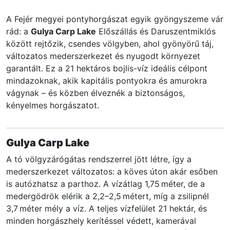
A Fejér megyei pontyhorgászat egyik gyöngyszeme vár
rád: a
Gulya Carp Lake
Előszállás és Daruszentmiklós
között rejtőzik, csendes völgyben, ahol gyönyörű táj,
változatos mederszerkezet és nyugodt környezet
garantált. Ez a 21 hektáros bojlis-víz ideális célpont
mindazoknak, akik kapitális pontyokra és amurokra
vágynak – és közben élveznék a biztonságos,
kényelmes horgászatot.
Gulya Carp Lake
A tó völgyzárógátas rendszerrel jött létre, így a
mederszerkezet változatos: a köves úton akár esőben
is autózhatsz a parthoz. A vízátlag 1,75 méter, de a
medergödrök elérik a 2,2–2,5 métert, míg a zsilipnél
3,7 méter mély a víz. A teljes vízfelület 21 hektár, és
minden horgászhely kerítéssel védett, kamerával