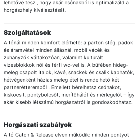
lehetővé teszi, hogy akár csónakból is optimalizáld a
horgászhely kiválasztását.
Szolgáltatások
A tónál minden komfort elérhető: a parton stég, padok
és áramvétel minden állásnál, mobil vécék és
zuhanyzók váltakozóan, valamint kulturált
vizesblokkok női és férfi wc-vel is. A büfében hideg-
meleg csapolt italok, kávé, snackek és csalik kaphatók,
hétvégenként házias meleg étel is rendelhető két
partnerétteremből . Emellett bérelhetsz csónakot,
kiskocsit, pontybölcsőt, merítőhálót és mérlegelőt – így
akár kisebb létszámú horgászatról is gondoskodhatsz.
Horgászati szabályok
A tó Catch & Release elven működik: minden pontyot