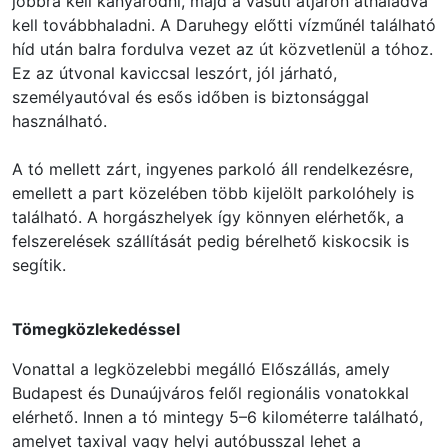
jobbra kell kanyarodni, majd a vasúti átjárón áthaladva
kell továbbhaladni. A Daruhegy előtti vízműnél található
híd után balra fordulva vezet az út közvetlenül a tóhoz.
Ez az útvonal kaviccsal leszórt, jól járható,
személyautóval és esős időben is biztonsággal
használható.
A tó mellett zárt, ingyenes parkoló áll rendelkezésre,
emellett a part közelében több kijelölt parkolóhely is
található. A horgászhelyek így könnyen elérhetők, a
felszerelések szállítását pedig bérelhető kiskocsik is
segítik.
Tömegközlekedéssel
Vonattal a legközelebbi megálló Előszállás, amely
Budapest és Dunaújváros felől regionális vonatokkal
elérhető. Innen a tó mintegy 5–6 kilométerre található,
amelyet taxival vagy helyi autóbusszal lehet a