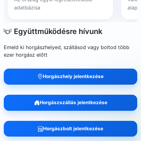
adatbázisa
alapj
Együttműködésre hívunk
Emeld ki horgászhelyed, szállásod vagy boltod több
ezer horgász előtt
Horgászhely jelentkezése
Horgászszállás jelentkezése
Horgászbolt jelentkezése