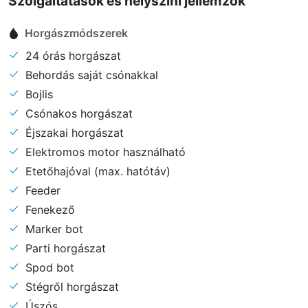
Szolgáltatások és helyszíni jellemzők
Horgászmódszerek
24 órás horgászat
Behordás saját csónakkal
Bojlis
Csónakos horgászat
Éjszakai horgászat
Elektromos motor használható
Etetőhajóval (max. hatótáv)
Feeder
Fenekező
Marker bot
Parti horgászat
Spod bot
Stégről horgászat
Úszós