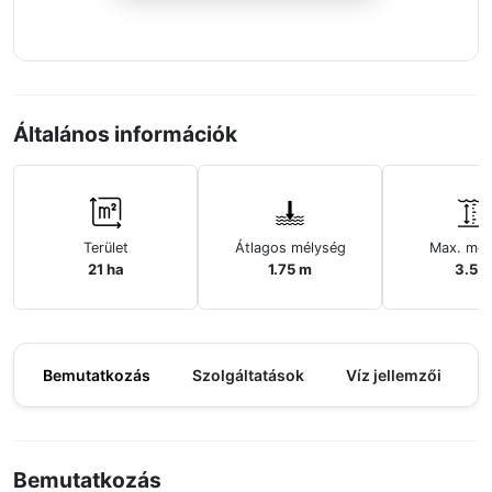
Általános információk
Terület
Átlagos mélység
Max. mél
21 ha
1.75 m
3.5 
Bemutatkozás
Szolgáltatások
Víz jellemzői
M
Bemutatkozás