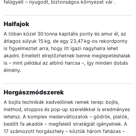
felügyelt – nyugodt, biztonságos környezet vár .
Halfajok
A tóban közel 30 tonna kapitális ponty és amur él, az
átlagos súlyuk 15 kg, de egy 23,47 kg-os rekordponty
is figyelmeztet arra, hogy itt igazi nagyhalra lehet
akadni. Emellett elrejtőzhetnek benne meglepetéshalak
is – mint például az albínó harcsa –, így minden dobás
élmény.
Horgászmódszerek
A bojlis technikák kedvelőinek remek terep: bojlis,
method, stoppos és pop-up szerelékkel is eredményes
lehetsz. A komplex mederváltozatok – gödrök, platók,
bedőlt fa akadók – megfelelő stratégiát igényelnek. A
17 számozott horgászhely – köztük három faházas –