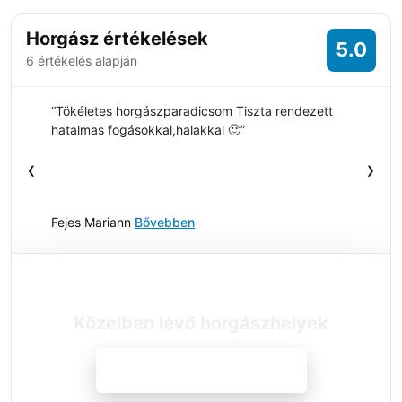
+9 fotó
Horgász értékelések
5.0
6 értékelés alapján
“Tökéletes horgászparadicsom Tiszta rendezett
hatalmas fogásokkal,halakkal 🙂”
‹
›
Fejes Mariann
·
Bővebben
Közelben lévő horgászhelyek
Megnézem a szállásokat