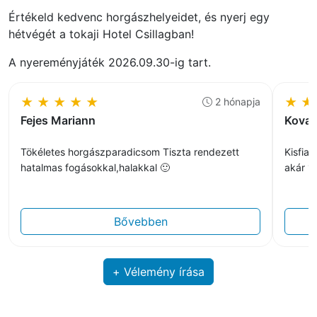
Értékeld kedvenc horgászhelyeidet, és nyerj egy
hétvégét a tokaji Hotel Csillagban!
A nyereményjáték 2026.09.30-ig tart.
★
★
★
★
★
★
★
2 hónapja
Fejes Mariann
Kovac
Tökéletes horgászparadicsom Tiszta rendezett
Kisfia
hatalmas fogásokkal,halakkal 🙂
akár 1h
Bővebben
+ Vélemény írása