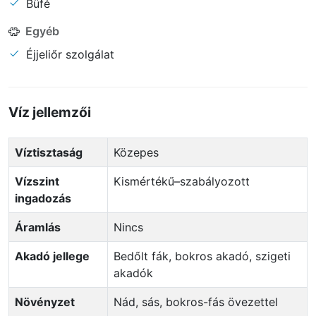
Büfé
Egyéb
Éjjeliőr szolgálat
Víz jellemzői
Víztisztaság
Közepes
Vízszint
Kismértékű–szabályozott
ingadozás
Áramlás
Nincs
Akadó jellege
Bedőlt fák, bokros akadó, szigeti
akadók
Növényzet
Nád, sás, bokros-fás övezettel