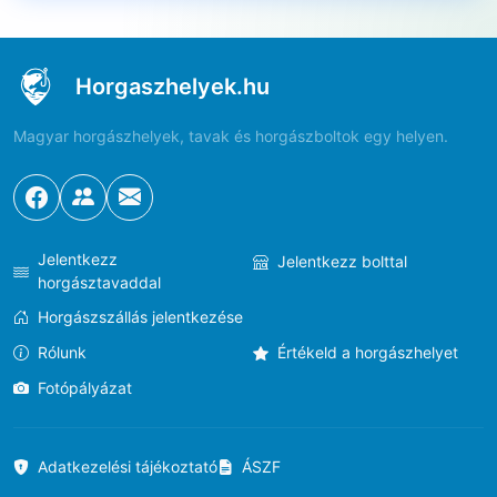
Horgaszhelyek.hu
Magyar horgászhelyek, tavak és horgászboltok egy helyen.
Jelentkezz
Jelentkezz bolttal
horgásztavaddal
Horgászszállás jelentkezése
Rólunk
Értékeld a horgászhelyet
Fotópályázat
Adatkezelési tájékoztató
ÁSZF