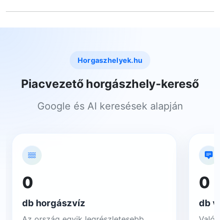
Horgaszhelyek.hu
Piacvezető horgászhely-kereső
Google és AI keresések alapján
0
0
db horgászvíz
db v
Az ország egyik legrészletesebb
Valós