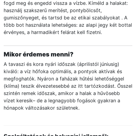
fogd meg és engedd vissza a vízbe. Kíméld a halakat:
használj szakszerű merítést, pontybölcsőt,
gumiszőnyeget, és tartsd be az etikai szabályokat . A
több bot használata lehetséges: az alapi jegy két bottal
érvényes, a harmadikért felárat kell fizetni.
Mikor érdemes menni?
A tavaszi és kora nyári időszak (áprilistól júniusig)
kiváló: a víz hőfoka optimális, a pontyok aktívak és
megfoghatók. Nyáron a faházak hűtési lehetőséggel
(klíma) teszik élvezetesebbé az itt tartózkodást. Ősszel
szintén remek időszak, amikor a halak a hűvösebb
vízet keresik– de a legnagyobb fogások gyakran a
hónapok változásakor születnek.