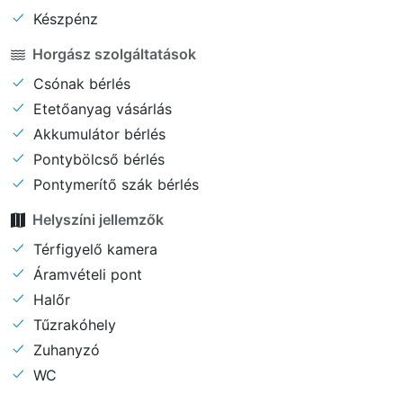
Készpénz
Horgász szolgáltatások
Csónak bérlés
Etetőanyag vásárlás
Akkumulátor bérlés
Pontybölcső bérlés
Pontymerítő szák bérlés
Helyszíni jellemzők
Térfigyelő kamera
Áramvételi pont
Halőr
Tűzrakóhely
Zuhanyzó
WC