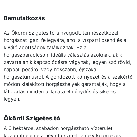
Bemutatkozás
Az Ökördi Szigetes tó a nyugodt, természetközeli
horgászat igazi fellegvára, ahol a vízparti csend és a
kiváló adottságok találkoznak. Ez a
horgászparadicsom ideális választás azoknak, akik
zavartalan kikapcsolódásra vágynak, legyen szó rövid,
nappali pecáról vagy hosszabb, éjszakai
horgászturnusról. A gondozott környezet és a szakértő
módon kialakított horgászhelyek garantálják, hogy a
látogatás minden pillanata élménydús és sikeres
legyen.
Ökördi Szigetes tó
A 6 hektáros, szabadon horgászható vízterület
központi eleme a névadó sziget, amely különleges