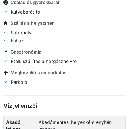
Család és gyerekbarát
Kutyabarát tó
Szállás a helyszínen
Sátorhely
Faház
Gasztronómia
Ételkiszállítás a horgászhelyre
Megközelítés és parkolás
Parkoló
Víz jellemzői
Akadó
Akadómentes, helyenként enyhén
jellege
iszapos