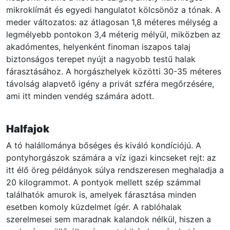
mikroklímát és egyedi hangulatot kölcsönöz a tónak. A
meder változatos: az átlagosan 1,8 méteres mélység a
legmélyebb pontokon 3,4 méterig mélyül, miközben az
akadómentes, helyenként finoman iszapos talaj
biztonságos terepet nyújt a nagyobb testű halak
fárasztásához. A horgászhelyek közötti 30-35 méteres
távolság alapvető igény a privát szféra megőrzésére,
ami itt minden vendég számára adott.
Halfajok
A tó halállománya bőséges és kiváló kondíciójú. A
pontyhorgászok számára a víz igazi kincseket rejt: az
itt élő öreg példányok súlya rendszeresen meghaladja a
20 kilogrammot. A pontyok mellett szép számmal
találhatók amurok is, amelyek fárasztása minden
esetben komoly küzdelmet ígér. A rablóhalak
szerelmesei sem maradnak kalandok nélkül, hiszen a