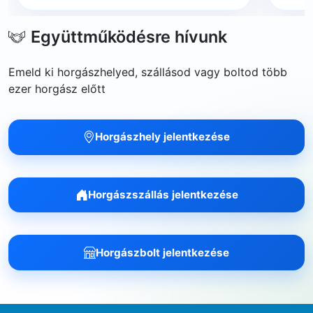
Együttműködésre hívunk
Emeld ki horgászhelyed, szállásod vagy boltod több
ezer horgász előtt
Horgászhely jelentkezése
Horgászszállás jelentkezése
Horgászbolt jelentkezése