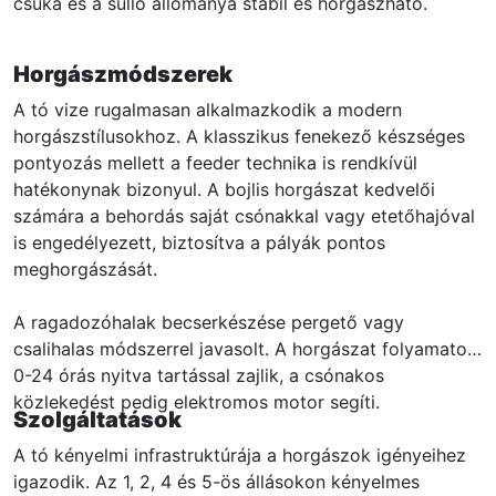
csuka és a süllő állománya stabil és horgászható.
Horgászmódszerek
A tó vize rugalmasan alkalmazkodik a modern
horgászstílusokhoz. A klasszikus fenekező készséges
pontyozás mellett a feeder technika is rendkívül
hatékonynak bizonyul. A bojlis horgászat kedvelői
számára a behordás saját csónakkal vagy etetőhajóval
is engedélyezett, biztosítva a pályák pontos
meghorgászását.
A ragadozóhalak becserkészése pergető vagy
csalihalas módszerrel javasolt. A horgászat folyamatos,
0-24 órás nyitva tartással zajlik, a csónakos
közlekedést pedig elektromos motor segíti.
Szolgáltatások
A tó kényelmi infrastruktúrája a horgászok igényeihez
igazodik. Az 1, 2, 4 és 5-ös állásokon kényelmes