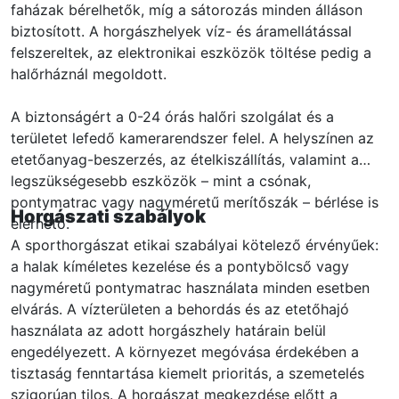
faházak bérelhetők, míg a sátorozás minden álláson
biztosított. A horgászhelyek víz- és áramellátással
felszereltek, az elektronikai eszközök töltése pedig a
halőrháznál megoldott.
A biztonságért a 0-24 órás halőri szolgálat és a
területet lefedő kamerarendszer felel. A helyszínen az
etetőanyag-beszerzés, az ételkiszállítás, valamint a
legszükségesebb eszközök – mint a csónak,
pontymatrac vagy nagyméretű merítőszák – bérlése is
Horgászati szabályok
elérhető.
A sporthorgászat etikai szabályai kötelező érvényűek:
a halak kíméletes kezelése és a pontybölcső vagy
nagyméretű pontymatrac használata minden esetben
elvárás. A vízterületen a behordás és az etetőhajó
használata az adott horgászhely határain belül
engedélyezett. A környezet megóvása érdekében a
tisztaság fenntartása kiemelt prioritás, a szemetelés
szigorúan tilos. A horgászat megkezdése előtt a