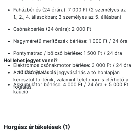
Faházbérlés (24 órára): 7 000 Ft (2 személyes az
1., 2., 4. állásokban; 3 személyes az 5. állásban)
Csónakbérlés (24 órára): 2 000 Ft
Nagyméretű merítőszák bérlése: 1 000 Ft / 24 óra
Pontymatrac / bölcső bérlése: 1 500 Ft / 24 óra
Hol lehet jegyet venni?
Elektromos csónakmotor bérlése: 3 000 Ft / 24 óra
+ 10 000 Ft kaució
Az állásfoglalás és jegyvásárlás a tó honlapján
keresztül történik, valamint telefonon is elérhető a
Akkumulátor bérlése: 4 000 Ft / 24 óra + 5 000 Ft
foglalás.
kaució
Tusoló használata: díjmentes
Sátrazás: díjmentes
Horgász értékelések (1)
Akkumulátor- és telefon­töltés a halőrháznál:
díjmentes