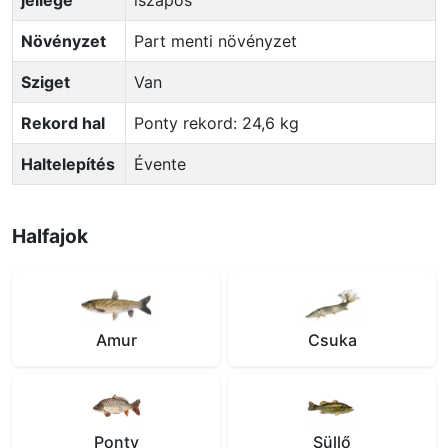
Növényzet
Part menti növényzet
Sziget
Van
Rekord hal
Ponty rekord: 24,6 kg
Haltelepítés
Évente
Halfajok
Amur
Csuka
Ponty
Süllő