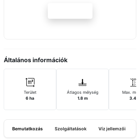
Jelentkezem
Általános információk
Terület
Átlagos mélység
Max. mél
6 ha
1.8 m
3.4 
Bemutatkozás
Szolgáltatások
Víz jellemzői
M