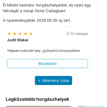
Értékeld kedvenc horgászhelyeidet, és nyerj egy
Áramvételi lehetőség: elérhető faházas és sátras
hétvégét a tokaji Hotel Csillagban!
helyeken (kivétel: 6-os állás). Áramhasználat
A nyereményjáték 2026.09.30-ig tart.
bizonyos mennyiség felett díjköteles.
★
★
★
★
★
10 hónapja
Judit Makai
Teljesen kulturált hely, gyönyörű környezetben
Bővebben
+ Vélemény írása
Legközelebbi horgászhelyek