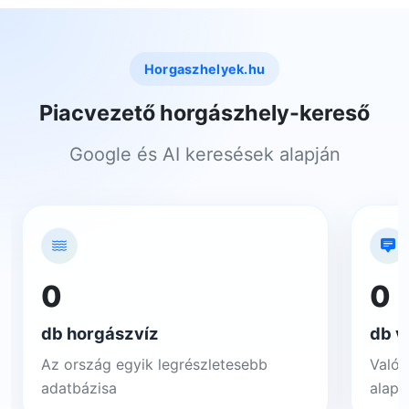
Horgaszhelyek.hu
Piacvezető horgászhely-kereső
Google és AI keresések alapján
0
0
db horgászvíz
db v
Az ország egyik legrészletesebb
Valós
adatbázisa
alapj