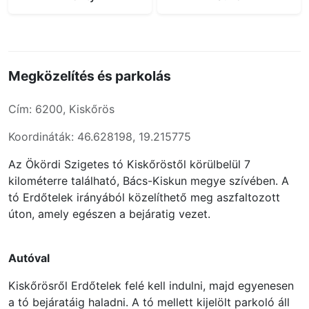
Megközelítés és parkolás
Cím: 6200, Kiskőrös
Koordináták: 46.628198, 19.215775
Az Ökördi Szigetes tó Kiskőröstől körülbelül 7
kilométerre található, Bács-Kiskun megye szívében. A
tó Erdőtelek irányából közelíthető meg aszfaltozott
úton, amely egészen a bejáratig vezet.
Autóval
Kiskőrösről Erdőtelek felé kell indulni, majd egyenesen
a tó bejáratáig haladni. A tó mellett kijelölt parkoló áll