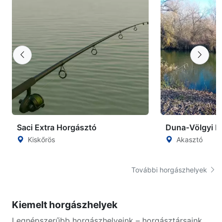
Saci Extra Horgásztó
Duna-Völgyi F
Kiskőrös
Akasztó
További horgászhelyek
Kiemelt horgászhelyek
Legnépszerűbb horgászhelyeink – horgásztársaink