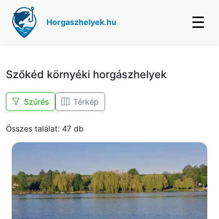
☰
Horgaszhelyek.hu
Szőkéd környéki horgászhelyek
Szűrés
Térkép
Összes találat: 47 db