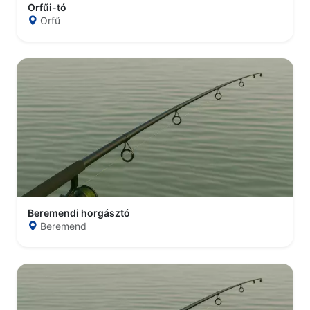
Orfűi-tó
Orfű
Beremendi horgásztó
Beremend