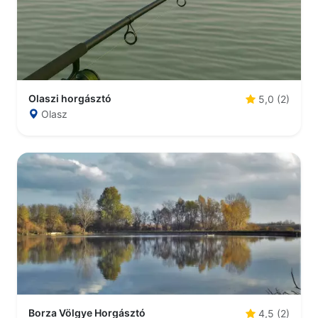
Olaszi horgásztó
5,0 (2)
Olasz
Borza Völgye Horgásztó
4,5 (2)