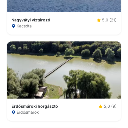
Nagyvátyi víztározó
5,0 (21)
Kacsóta
Erdősmároki horgásztó
5,0 (9)
Erdősmárok