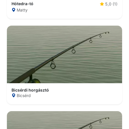
Hótedra-tó
5,0 (1)
Matty
Bicsérdi horgásztó
Bicsérd