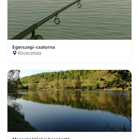
Egerszegi-csatorna
Kovácshida