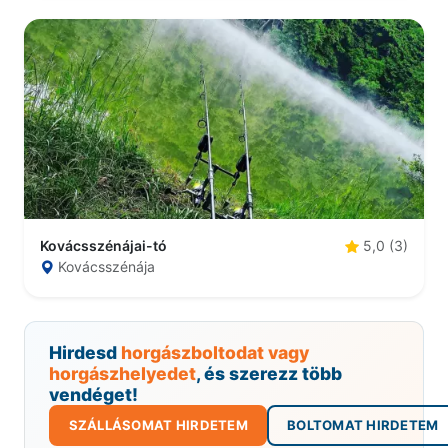
Kovácsszénájai-tó
5,0 (3)
Kovácsszénája
Hirdesd
horgászboltodat vagy
horgászhelyedet
, és szerezz több
vendéget!
SZÁLLÁSOMAT HIRDETEM
BOLTOMAT HIRDETEM