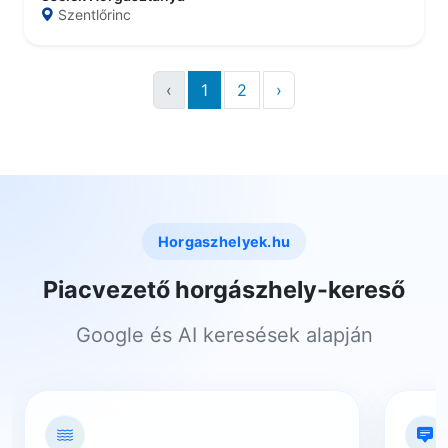
Szentlőrinc
‹
1
2
›
Horgaszhelyek.hu
Piacvezető horgászhely-kereső
Google és AI keresések alapján