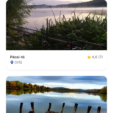
Pécsi-tó
4,6 (7)
Orfű