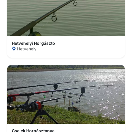
Hetvehelyi Horgásztó
Hetvehely
Cselek Horgásztanya