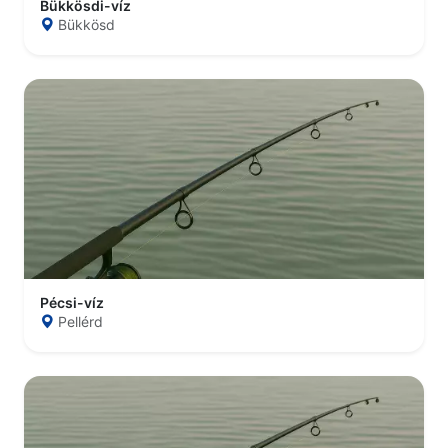
Bükkösdi-víz
Bükkösd
Pécsi-víz
Pellérd