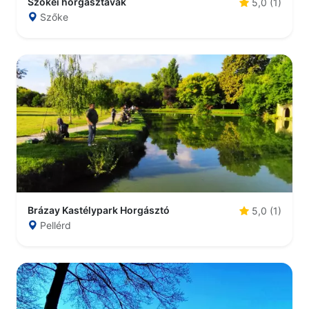
Szőkei horgásztavak
5,0 (1)
Szőke
Brázay Kastélypark Horgásztó
5,0 (1)
Pellérd