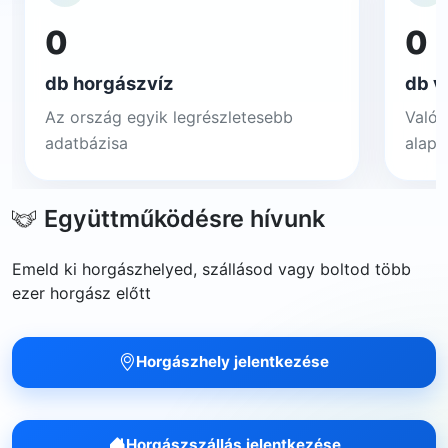
0
0
db horgászvíz
db v
Az ország egyik legrészletesebb
Valós
adatbázisa
alapj
Együttműködésre hívunk
Emeld ki horgászhelyed, szállásod vagy boltod több
ezer horgász előtt
Horgászhely jelentkezése
Horgászszállás jelentkezése