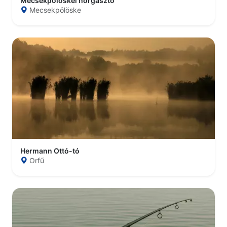
Mecsekpölöskei horgásztó
Mecsekpölöske
Hermann Ottó-tó
Orfű