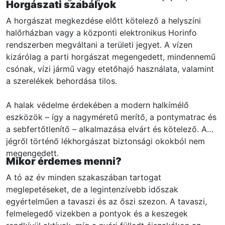
Horgászati szabályok
A horgászat megkezdése előtt kötelező a helyszíni
halőrházban vagy a központi elektronikus Horinfo
rendszerben megváltani a területi jegyet. A vízen
kizárólag a parti horgászat megengedett, mindennemű
csónak, vízi jármű vagy etetőhajó használata, valamint
a szerelékek behordása tilos.
A halak védelme érdekében a modern halkímélő
eszközök – így a nagyméretű merítő, a pontymatrac és
a sebfertőtlenítő – alkalmazása elvárt és kötelező. A
jégről történő lékhorgászat biztonsági okokból nem
megengedett.
Mikor érdemes menni?
A tó az év minden szakaszában tartogat
meglepetéseket, de a legintenzívebb időszak
egyértelműen a tavaszi és az őszi szezon. A tavaszi,
felmelegedő vizekben a pontyok és a keszegek