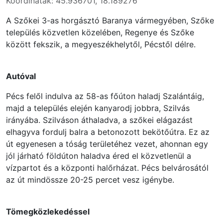
Koordináták: 45.936701, 18.189276
A Szőkei 3-as horgásztó Baranya vármegyében, Szőke
település közvetlen közelében, Regenye és Szőke
között fekszik, a megyeszékhelytől, Pécstől délre.
Autóval
Pécs felől indulva az 58-as főúton haladj Szalántáig,
majd a település elején kanyarodj jobbra, Szilvás
irányába. Szilváson áthaladva, a szőkei elágazást
elhagyva fordulj balra a betonozott bekötőútra. Ez az
út egyenesen a tóság területéhez vezet, ahonnan egy
jól járható földúton haladva éred el közvetlenül a
vízpartot és a központi halőrházat. Pécs belvárosától
az út mindössze 20-25 percet vesz igénybe.
Tömegközlekedéssel