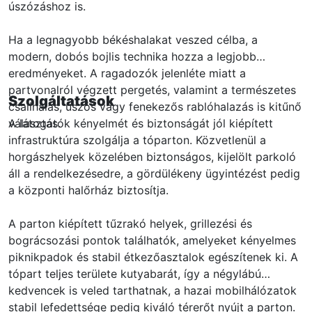
úszózáshoz is.
Ha a legnagyobb békéshalakat veszed célba, a
modern, dobós bojlis technika hozza a legjobb
eredményeket. A ragadozók jelenléte miatt a
partvonalról végzett pergetés, valamint a természetes
Szolgáltatások
csalihalas, úszós vagy fenekezős rablóhalazás is kitűnő
választás.
A látogatók kényelmét és biztonságát jól kiépített
infrastruktúra szolgálja a tóparton. Közvetlenül a
horgászhelyek közelében biztonságos, kijelölt parkoló
áll a rendelkezésedre, a gördülékeny ügyintézést pedig
a központi halőrház biztosítja.
A parton kiépített tűzrakó helyek, grillezési és
bográcsozási pontok találhatók, amelyeket kényelmes
piknikpadok és stabil étkezőasztalok egészítenek ki. A
tópart teljes területe kutyabarát, így a négylábú
kedvencek is veled tarthatnak, a hazai mobilhálózatok
stabil lefedettsége pedig kiváló térerőt nyújt a parton.