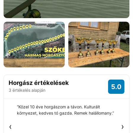
+4 fotó
Horgász értékelések
5.0
3 értékelés alapján
“Közel 10 éve horgászom a távon. Kulturált
környezet, kedves tó gazda. Remek halállomany.”
‹
›