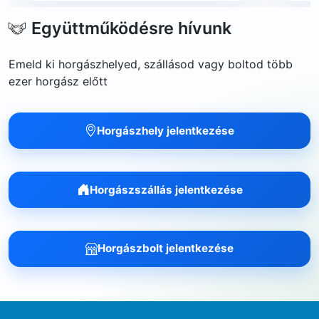
Együttműködésre hívunk
Emeld ki horgászhelyed, szállásod vagy boltod több
ezer horgász előtt
Horgászhely jelentkezése
Horgászszállás jelentkezése
Horgászbolt jelentkezése