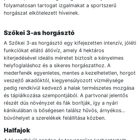
folyamatosan tartogat izgalmakat a sportszerű
horgászat elkötelezett híveinek.
Szőkei 3-as horgásztó
A Szőkei 3-as horgásztó egy kifejezetten intenzív, jóléti
funkciókat ellátó állóvíz, amely 4 hektáros
kiterjedésével ideális méretet biztosít a kényelmes
helyfoglaláshoz és a sikeres horgászathoz. A
mederfenék egyenletes, mentes a kezelhetetlen, horgot
veszejtő akadóktól, kiegyensúlyozott vízmélysége
pedig rendkívül kedvező a halak természetes mozgása
és táplálkozása szempontjából. A partvonal jelentős
részét dús növényzet és fák borítják, így a nyári
kánikulában is bőségesen találsz hűvös, árnyékos
búvóhelyet a szerelékek felállítása közben.
Halfajok