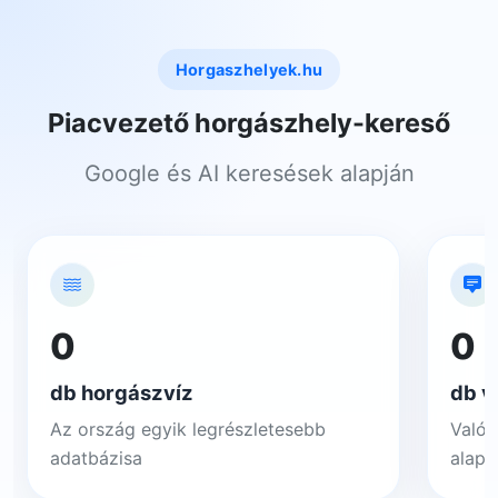
Horgaszhelyek.hu
Piacvezető horgászhely-kereső
Google és AI keresések alapján
0
0
db horgászvíz
db v
Az ország egyik legrészletesebb
Valós
adatbázisa
alapj