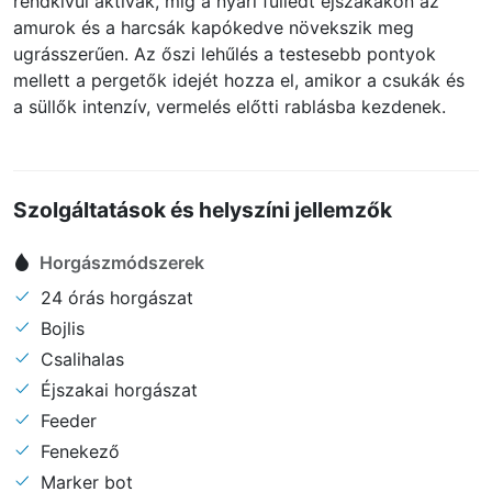
rendkívül aktívak, míg a nyári fülledt éjszakákon az
amurok és a harcsák kapókedve növekszik meg
ugrásszerűen. Az őszi lehűlés a testesebb pontyok
mellett a pergetők idejét hozza el, amikor a csukák és
a süllők intenzív, vermelés előtti rablásba kezdenek.
Szolgáltatások és helyszíni jellemzők
Horgászmódszerek
24 órás horgászat
Bojlis
Csalihalas
Éjszakai horgászat
Feeder
Fenekező
Marker bot