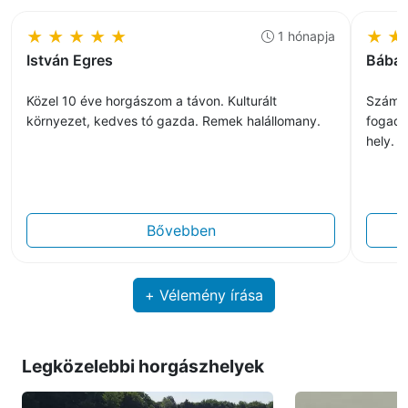
★
★
★
★
★
★
★
1 hónapja
István Egres
Bába 
Közel 10 éve horgászom a távon. Kulturált
Számom
környezet, kedves tó gazda. Remek halállomany.
fogadt
hely.
Bővebben
+ Vélemény írása
Legközelebbi horgászhelyek