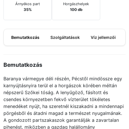
Árnyékos part
Horgászhelyek
35%
100 db
Bemutatkozás
Szolgáltatások
Víz jellemzői
M
Bemutatkozás
Baranya vármegye déli részén, Pécstől mindössze egy
karnyújtásnyira terül el a horgászok körében méltán
népszerű Szőkei tóság. A lenyűgöző, fásított és
csendes környezetben fekvő vízterület tökéletes
menedéket nyújt, ha szeretnél kiszakadni a mindennapi
pörgésből és átadni magad a természet nyugalmának.
A gondozott partszakaszok garantálják a zavartalan
pihenést, miközben a gazdag halállomány