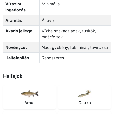
Vízszint
Minimális
ingadozás
Áramlás
Állóvíz
Akadó jellege
Vízbe szakadt ágak, tuskók,
hínárfoltok
Növényzet
Nád, gyékény, fák, hínár, tavirózsa
Haltelepítés
Rendszeres
Halfajok
Amur
Csuka