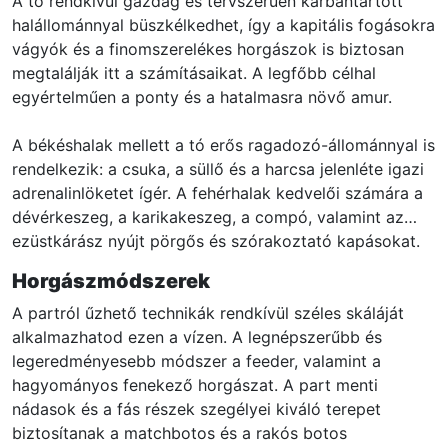
A tó rendkívül gazdag és tervszerűen karbantartott
halállománnyal büszkélkedhet, így a kapitális fogásokra
vágyók és a finomszerelékes horgászok is biztosan
megtalálják itt a számításaikat. A legfőbb célhal
egyértelműen a ponty és a hatalmasra növő amur.
A békéshalak mellett a tó erős ragadozó-állománnyal is
rendelkezik: a csuka, a süllő és a harcsa jelenléte igazi
adrenalinlöketet ígér. A fehérhalak kedvelői számára a
dévérkeszeg, a karikakeszeg, a compó, valamint az
ezüstkárász nyújt pörgős és szórakoztató kapásokat.
Horgászmódszerek
A partról űzhető technikák rendkívül széles skáláját
alkalmazhatod ezen a vízen. A legnépszerűbb és
legeredményesebb módszer a feeder, valamint a
hagyományos fenekező horgászat. A part menti
nádasok és a fás részek szegélyei kiváló terepet
biztosítanak a matchbotos és a rakós botos