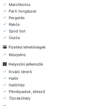
Matchbotos
Parti horgászat
Pergetés
Rakós
Spod bot
Úszós
Fizetési lehetőségek
Készpénz
Helyszíni jellemzők
Kiváló térerő
Halőr
Halőrház
Piknikpadok, étkező
Tűzrakóhely