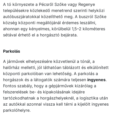
A tó környezete a Pécsről Szőke vagy Regenye
településekre közlekedő menetrend szerinti helyközi
autóbuszjáratokkal közelíthető meg. A buszról Szőke
község központi megállójánál érdemes leszállni,
ahonnan egy kényelmes, körülbelül 1,5–2 kilométeres
sétával érhető el a horgásztó bejárata.
Parkolás
A járművek elhelyezésére közvetlenül a tónál, a
halőrház melletti, jól láthatóan táblázott és elkülönített
központi parkolóban van lehetőség. A parkolás a
horgászok és a látogatók számára teljesen
ingyenes
.
Fontos szabály, hogy a gépjárművek kizárólag a
felszerelések be- és kipakolásának idejére
tartózkodhatnak a horgászhelyeknél, a logisztika után
az autókkal azonnal vissza kell térni a kijelölt ingyenes
parkolóhelyre.