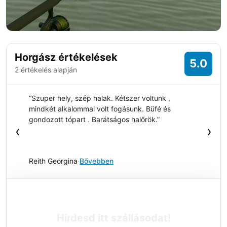
Horgász értékelések
5.0
2 értékelés alapján
“Szuper hely, szép halak. Kétszer voltunk ,
mindkét alkalommal volt fogásunk. Büfé és
gondozott tópart . Barátságos halőrök.”
‹
›
Reith Georgina
·
Bővebben
Hirdesd itt szállásodat!