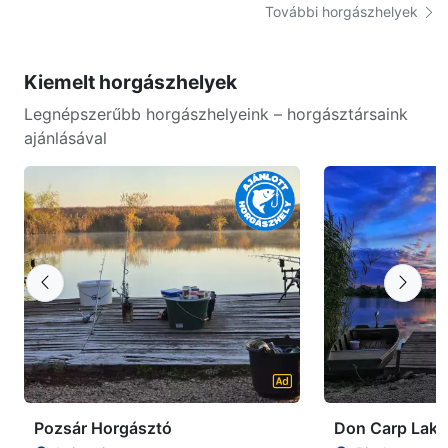
További horgászhelyek
Kiemelt horgászhelyek
Legnépszerűbb horgászhelyeink – horgásztársaink
ajánlásával
Pozsár Horgásztó
Don Carp Lake