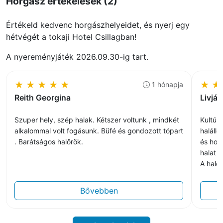
Horgász értékelések (2)
Értékeld kedvenc horgászhelyeidet, és nyerj egy
hétvégét a tokaji Hotel Csillagban!
A nyereményjáték 2026.09.30-ig tart.
★
★
★
★
★
★
★
1 hónapja
Reith Georgina
Livják
Szuper hely, szép halak. Kétszer voltunk , mindkét
Kultúr
alkalommal volt fogásunk. Büfé és gondozott tópart
haláll
. Barátságos halőrök.
és horg
halat 
A halő
Bővebben