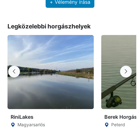
+ Vélemény írása
Legközelebbi horgászhelyek
RiniLakes
Berek Horgász
Magyarsarlós
Peterd