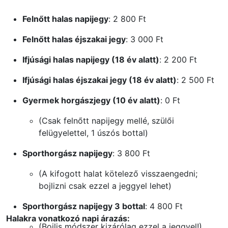
Felnőtt halas napijegy
: 2 800 Ft
Felnőtt halas éjszakai jegy
: 3 000 Ft
Ifjúsági halas napijegy (18 év alatt)
: 2 200 Ft
Ifjúsági halas éjszakai jegy (18 év alatt)
: 2 500 Ft
Gyermek horgászjegy (10 év alatt)
: 0 Ft
(Csak felnőtt napijegy mellé, szülői
felügyelettel, 1 úszós bottal)
Sporthorgász napijegy
: 3 800 Ft
(A kifogott halat kötelező visszaengedni;
bojlizni csak ezzel a jeggyel lehet)
Sporthorgász napijegy 3 bottal
: 4 800 Ft
Halakra vonatkozó napi árazás:
(Bojlis módszer kizárólag ezzel a jeggyel!)