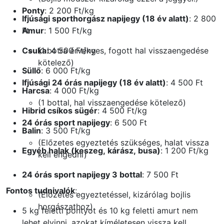
Ponty
: 2 200 Ft/kg
Ifjúsági sporthorgász napijegy (18 év alatt)
: 2 800
Ft
Amur
: 1 500 Ft/kg
Csuka
(1 botra érvényes, fogott hal visszaengedése
: 4 500 Ft/kg
kötelező)
Süllő
: 6 000 Ft/kg
Ifjúsági 24 órás napijegy (18 év alatt)
: 4 500 Ft
Harcsa
: 4 000 Ft/kg
(1 bottal, hal visszaengedése kötelező)
Hibrid csíkos sügér
: 4 500 Ft/kg
24 órás sport napijegy
: 6 500 Ft
Balin
: 3 500 Ft/kg
(Előzetes egyeztetés szükséges, halat vissza
Egyéb halak (keszeg, kárász, busa)
: 1 200 Ft/kg
kell engedni)
24 órás sport napijegy 3 bottal
: 7 500 Ft
Fontos tudnivalók
:
(Előzetes egyeztetéssel, kizárólag bojlis
horgászathoz)
5 kg feletti pontyot és 10 kg feletti amurt nem
lehet elvinni, azokat kíméletesen vissza kell