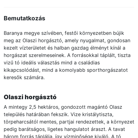
Bemutatkozás
Baranya megye szívében, festői környezetben bújik
meg az Olaszi horgásztó, amely nyugalmat, gondosan
kezelt vízterületet és halban gazdag élményt kínál a
horgászat szerelmeseinek. A forrásokkal táplált, tiszta
vizű tó ideális választás mind a családias
kikapcsolódást, mind a komolyabb sporthorgászatot
keresők számára.
Olaszi horgásztó
A mintegy 2,5 hektáros, gondozott magántó Olasz
település határában fekszik. Vize kristálytiszta,
törpeharcsától mentes, partjai rendezettek, a környezet
pedig barátságos, ligetes hangulatot áraszt. A tavat
három forrás táplálja, így vízminősége kiváló. A tó