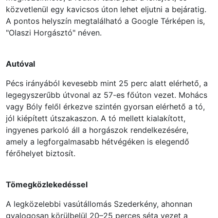
közvetlenül egy kavicsos úton lehet eljutni a bejáratig.
A pontos helyszín megtalálható a Google Térképen is,
"Olaszi Horgásztó" néven.
Autóval
Pécs irányából kevesebb mint 25 perc alatt elérhető, a
legegyszerűbb útvonal az 57-es főúton vezet. Mohács
vagy Bóly felől érkezve szintén gyorsan elérhető a tó,
jól kiépített útszakaszon. A tó mellett kialakított,
ingyenes parkoló áll a horgászok rendelkezésére,
amely a legforgalmasabb hétvégéken is elegendő
férőhelyet biztosít.
Tömegközlekedéssel
A legközelebbi vasútállomás Szederkény, ahonnan
gyalogosan körülbelül 20–25 perces séta vezet a