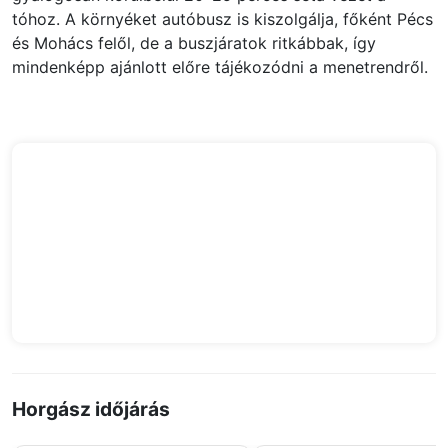
tóhoz. A környéket autóbusz is kiszolgálja, főként Pécs
és Mohács felől, de a buszjáratok ritkábbak, így
mindenképp ajánlott előre tájékozódni a menetrendről.
Horgász időjárás