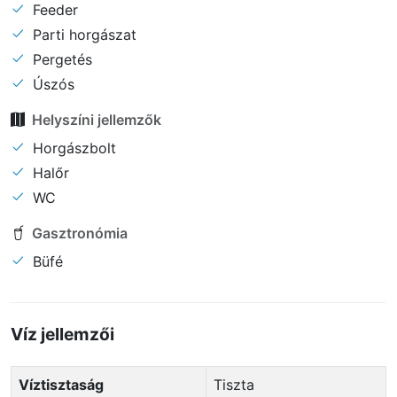
Feeder
Parti horgászat
Pergetés
Úszós
Helyszíni jellemzők
Horgászbolt
Halőr
WC
Gasztronómia
Büfé
Víz jellemzői
Víztisztaság
Tiszta