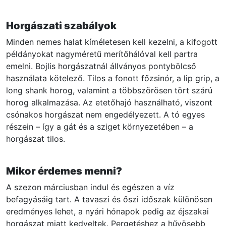
Horgászati szabályok
Minden nemes halat kíméletesen kell kezelni, a kifogott
példányokat nagyméretű merítőhálóval kell partra
emelni. Bojlis horgászatnál állványos pontybölcső
használata kötelező. Tilos a fonott főzsinór, a lip grip, a
long shank horog, valamint a többszörösen tört szárú
horog alkalmazása. Az etetőhajó használható, viszont
csónakos horgászat nem engedélyezett. A tó egyes
részein – így a gát és a sziget környezetében – a
horgászat tilos.
Mikor érdemes menni?
A szezon márciusban indul és egészen a víz
befagyásáig tart. A tavaszi és őszi időszak különösen
eredményes lehet, a nyári hónapok pedig az éjszakai
horgászat miatt kedveltek. Pergetéshez a hűvösebb