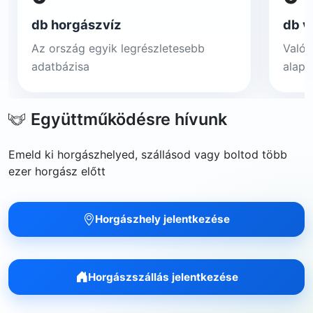
db horgászvíz
db v
Az ország egyik legrészletesebb
Valós
adatbázisa
alapj
Együttműködésre hívunk
Emeld ki horgászhelyed, szállásod vagy boltod több
ezer horgász előtt
Horgászhely jelentkezése
Horgászszállás jelentkezése