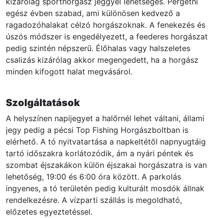
kizárólag sporthorgász jeggyel lehetséges. Pergetni
egész évben szabad, ami különösen kedvező a
ragadozóhalakat célzó horgászoknak. A fenekezés és
úszós módszer is engedélyezett, a feederes horgászat
pedig szintén népszerű. Élőhalas vagy halszeletes
csalizás kizárólag akkor megengedett, ha a horgász
minden kifogott halat megvásárol.
Szolgáltatások
A helyszínen napijegyet a halőrnél lehet váltani, állami
jegy pedig a pécsi Top Fishing Horgászboltban is
elérhető. A tó nyitvatartása a napkeltétől napnyugtáig
tartó időszakra korlátozódik, ám a nyári péntek és
szombat éjszakákon külön éjszakai horgászatra is van
lehetőség, 19:00 és 6:00 óra között. A parkolás
ingyenes, a tó területén pedig kulturált mosdók állnak
rendelkezésre. A vízparti szállás is megoldható,
előzetes egyeztetéssel.