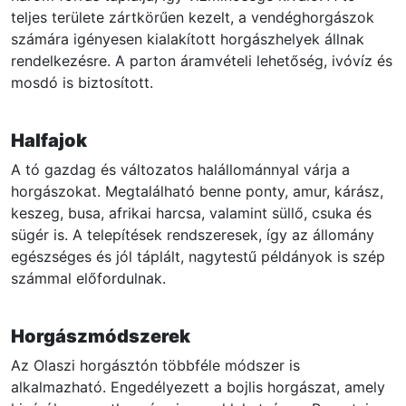
teljes területe zártkörűen kezelt, a vendéghorgászok
számára igényesen kialakított horgászhelyek állnak
rendelkezésre. A parton áramvételi lehetőség, ivóvíz és
mosdó is biztosított.
Halfajok
A tó gazdag és változatos halállománnyal várja a
horgászokat. Megtalálható benne ponty, amur, kárász,
keszeg, busa, afrikai harcsa, valamint süllő, csuka és
sügér is. A telepítések rendszeresek, így az állomány
egészséges és jól táplált, nagytestű példányok is szép
számmal előfordulnak.
Horgászmódszerek
Az Olaszi horgásztón többféle módszer is
alkalmazható. Engedélyezett a bojlis horgászat, amely