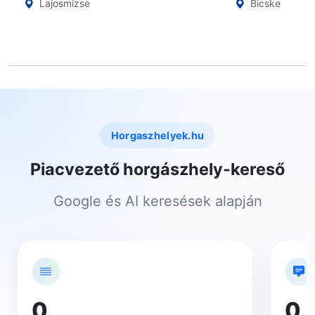
Lajosmizse
Bicske
Horgaszhelyek.hu
Piacvezető horgászhely-kereső
Google és AI keresések alapján
0
0