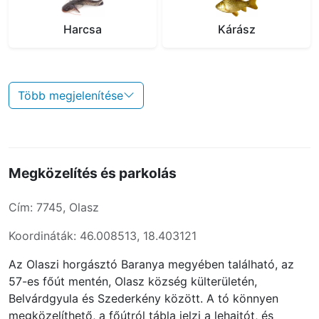
Harcsa
Kárász
Több megjelenítése
Megközelítés és parkolás
Cím: 7745, Olasz
Koordináták: 46.008513, 18.403121
Az Olaszi horgásztó Baranya megyében található, az
57-es főút mentén, Olasz község külterületén,
Belvárdgyula és Szederkény között. A tó könnyen
megközelíthető, a főútról tábla jelzi a lehajtót, és