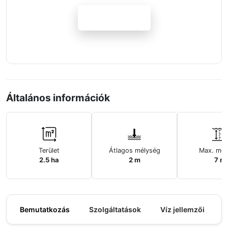
Jelentkezem
Általános információk
Terület
Átlagos mélység
Max. mél
2.5 ha
2 m
7 m
Bemutatkozás
Szolgáltatások
Víz jellemzői
M