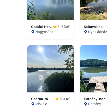
Családi Horgásztó (Nagycsécs Belsőségi tó)
Koitavak horgászparadicsom
5,0 (36)
Nagycsécs
Nyékládhá
Csorba-tó
Harsányi horgá
5,0 (8)
Miskolc
Harsány