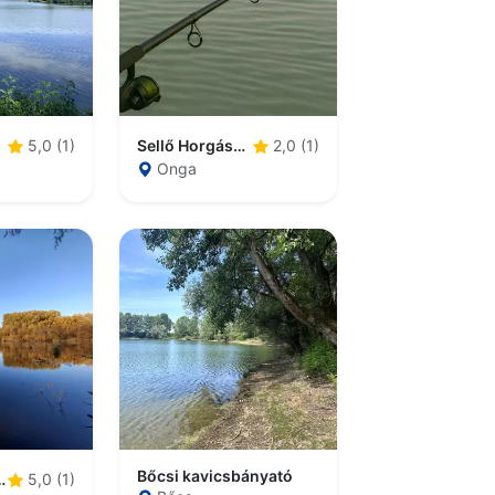
Sellő Horgásztó
5,0 (1)
2,0 (1)
Onga
Bőcsi kavicsbányató
sza holtág
5,0 (1)