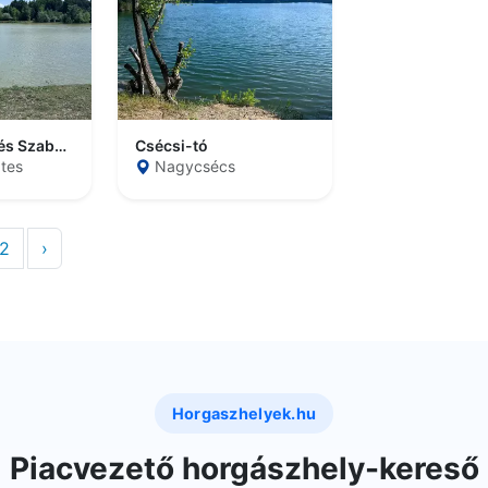
Csónakázótó és Szabadidőközpont
Csécsi-tó
tes
Nagycsécs
2
›
Horgaszhelyek.hu
Piacvezető horgászhely-kereső