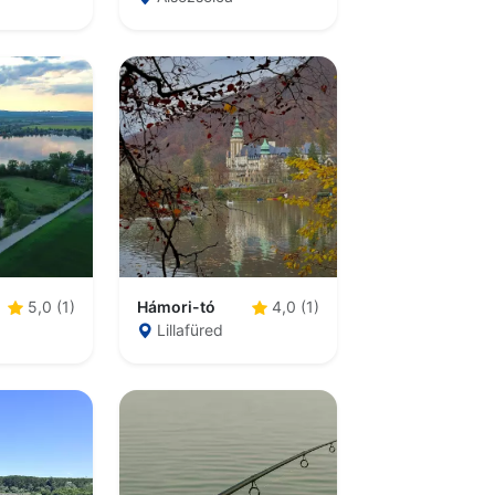
Hámori-tó
5,0 (1)
4,0 (1)
Lillafüred