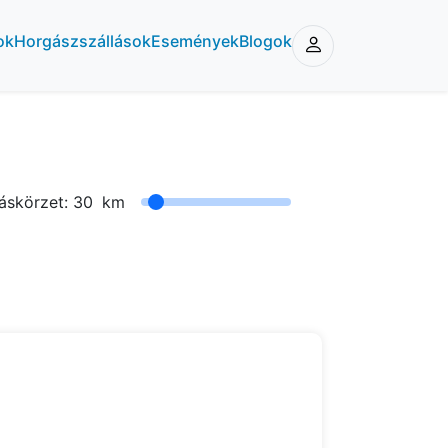
ok
Horgászszállások
Események
Blogok
áskörzet:
30
km