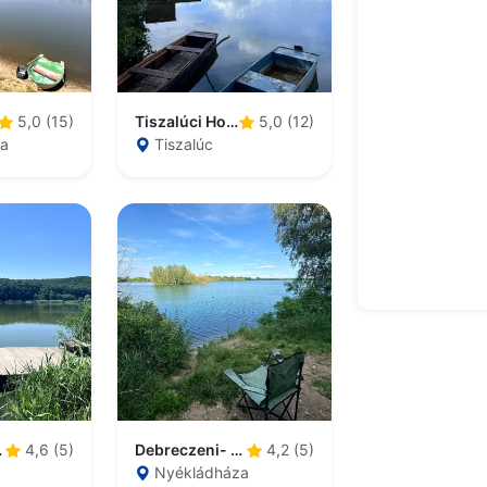
Tiszalúci Holt-Tisza
5,0 (15)
5,0 (12)
za
Tiszalúc
sztó
Debreczeni- és Gólem-tavak
4,6 (5)
4,2 (5)
Nyékládháza