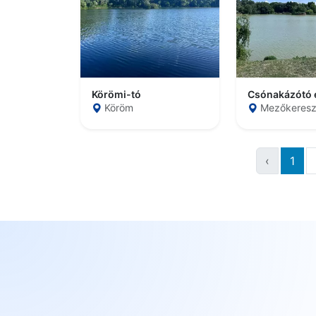
Körömi-tó
Köröm
Mezőkeresz
‹
1