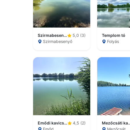
Szirmabesenyői kavicsbányatavak
Templom tó
5,0 (3)
Szirmabesenyő
Folyás
Emődi kavicsbányatavak
Mezőcsáti kavics
4,5 (2)
Emőd
Mezőcsát