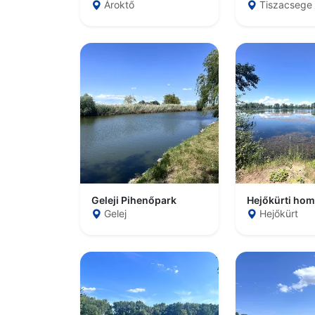
Ároktő
Tiszacsege
Geleji Pihenőpark
Gelej
Hejőkürt