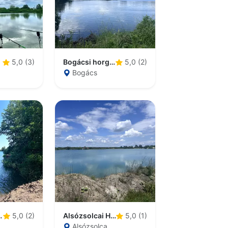
Bogácsi horgásztó
5,0 (3)
5,0 (2)
Bogács
bányatavak
Alsózsolcai Házgyári-tó
5,0 (2)
5,0 (1)
Alsózsolca