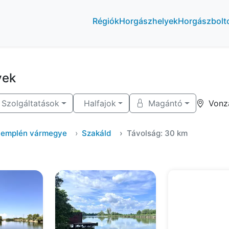
Régiók
Horgászhelyek
Horgászbolt
yek
Szolgáltatások
Halfajok
Magántó
Vonz
Zemplén vármegye
Szakáld
Távolság: 30 km