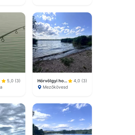
Hórvölgyi horgásztó
5,0 (3)
4,0 (3)
za
Mezőkövesd