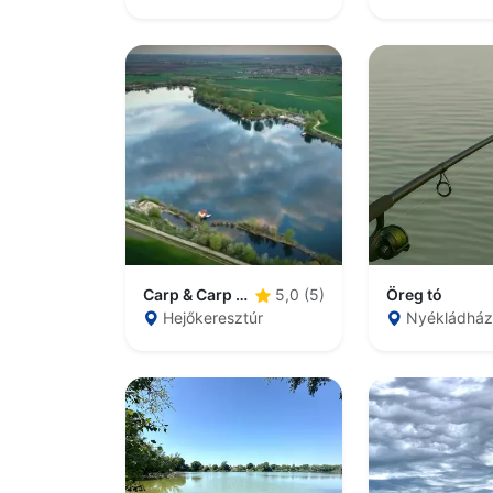
Carp & Carp Hejőkeresztúr
Öreg tó
5,0 (5)
Hejőkeresztúr
Nyékládhá