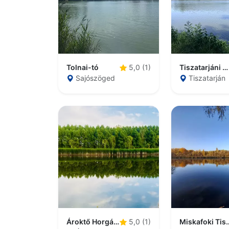
Tolnai-tó
Tiszatarjáni Holt-Tisza
5,0 (1)
Sajószöged
Tiszatarján
Ároktő Horgásztó
Miskafoki Ti
5,0 (1)