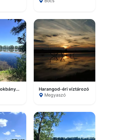
Bőcs
Hejőkürti homokbányató
Harangod-éri víztározó
Megyaszó