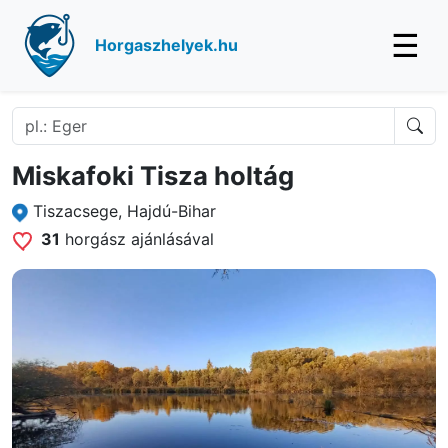
☰
Horgaszhelyek.hu
Miskafoki Tisza holtág
Tiszacsege, Hajdú-Bihar
31
horgász ajánlásával