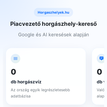
Horgaszhelyek.hu
Piacvezető horgászhely-kereső
Google és AI keresések alapján
0
0
db horgászvíz
db v
Az ország egyik legrészletesebb
Valós
adatbázisa
alapj