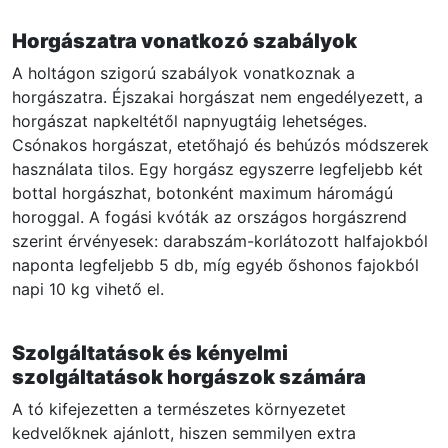
Horgászatra vonatkozó szabályok
A holtágon szigorú szabályok vonatkoznak a
horgászatra. Éjszakai horgászat nem engedélyezett, a
horgászat napkeltétől napnyugtáig lehetséges.
Csónakos horgászat, etetőhajó és behúzós módszerek
használata tilos. Egy horgász egyszerre legfeljebb két
bottal horgászhat, botonként maximum háromágú
horoggal. A fogási kvóták az országos horgászrend
szerint érvényesek: darabszám-korlátozott halfajokból
naponta legfeljebb 5 db, míg egyéb őshonos fajokból
napi 10 kg vihető el.
Szolgáltatások és kényelmi
szolgáltatások horgászok számára
A tó kifejezetten a természetes környezetet
kedvelőknek ajánlott, hiszen semmilyen extra