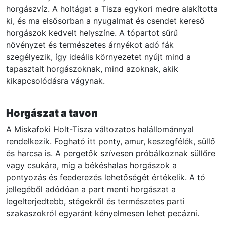
horgászvíz. A holtágat a Tisza egykori medre alakította
ki, és ma elsősorban a nyugalmat és csendet kereső
horgászok kedvelt helyszíne. A tópartot sűrű
növényzet és természetes árnyékot adó fák
szegélyezik, így ideális környezetet nyújt mind a
tapasztalt horgászoknak, mind azoknak, akik
kikapcsolódásra vágynak.
Horgászat a tavon
A Miskafoki Holt-Tisza változatos halállománnyal
rendelkezik. Fogható itt ponty, amur, keszegfélék, süllő
és harcsa is. A pergetők szívesen próbálkoznak süllőre
vagy csukára, míg a békéshalas horgászok a
pontyozás és feederezés lehetőségét értékelik. A tó
jellegéből adódóan a part menti horgászat a
legelterjedtebb, stégekről és természetes parti
szakaszokról egyaránt kényelmesen lehet pecázni.