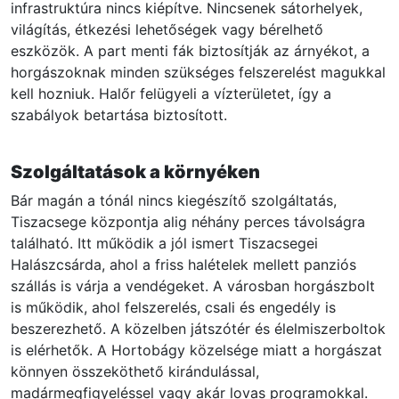
infrastruktúra nincs kiépítve. Nincsenek sátorhelyek,
világítás, étkezési lehetőségek vagy bérelhető
eszközök. A part menti fák biztosítják az árnyékot, a
horgászoknak minden szükséges felszerelést magukkal
kell hozniuk. Halőr felügyeli a vízterületet, így a
szabályok betartása biztosított.
Szolgáltatások a környéken
Bár magán a tónál nincs kiegészítő szolgáltatás,
Tiszacsege központja alig néhány perces távolságra
található. Itt működik a jól ismert Tiszacsegei
Halászcsárda, ahol a friss halételek mellett panziós
szállás is várja a vendégeket. A városban horgászbolt
is működik, ahol felszerelés, csali és engedély is
beszerezhető. A közelben játszótér és élelmiszerboltok
is elérhetők. A Hortobágy közelsége miatt a horgászat
könnyen összeköthető kirándulással,
madármegfigyeléssel vagy akár lovas programokkal.