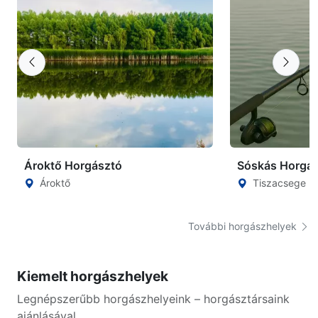
Ároktő Horgásztó
Sóskás Horgá
Ároktő
Tiszacsege
További horgászhelyek
Kiemelt horgászhelyek
Legnépszerűbb horgászhelyeink – horgásztársaink
ajánlásával