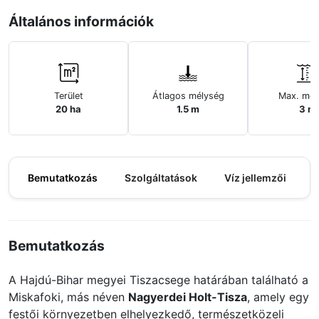
Általános információk
Terület
Átlagos mélység
Max. mél
20 ha
1.5 m
3 m
Bemutatkozás
Szolgáltatások
Víz jellemzői
M
Bemutatkozás
A Hajdú-Bihar megyei Tiszacsege határában található a
Miskafoki, más néven
Nagyerdei Holt-Tisza
, amely egy
festői környezetben elhelyezkedő, természetközeli