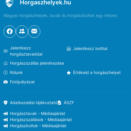
Horgaszhelyek.hu
Magyar horgászhelyek, tavak és horgászboltok egy helyen.
Jelentkezz
Jelentkezz bolttal
horgásztavaddal
Horgászszállás jelentkezése
Rólunk
Értékeld a horgászhelyet
Fotópályázat
Adatkezelési tájékoztató
ÁSZF
Horgásztavak - Médiaajánlat
Horgászszállások - Médiaajánlat
Horgászboltok - Médiaajánlat