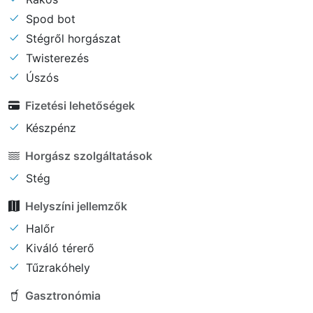
Spod bot
Stégről horgászat
Twisterezés
Úszós
Fizetési lehetőségek
Készpénz
Horgász szolgáltatások
Stég
Helyszíni jellemzők
Halőr
Kiváló térerő
Tűzrakóhely
Gasztronómia