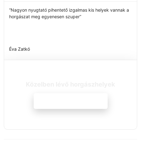
“Nagyon nyugtató pihentető izgalmas kis helyek vannak a
horgászat meg egyenesen szuper”
Éva Zatkó
Közelben lévő horgászhelyek
Megnézem a szállásokat