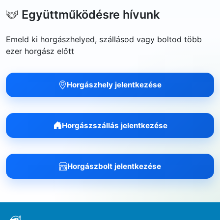
Együttműködésre hívunk
Emeld ki horgászhelyed, szállásod vagy boltod több
ezer horgász előtt
Horgászhely jelentkezése
Horgászszállás jelentkezése
Horgászbolt jelentkezése