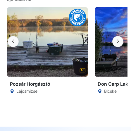
Pozsár Horgásztó
Don Carp Lake
Lajosmizse
Bicske