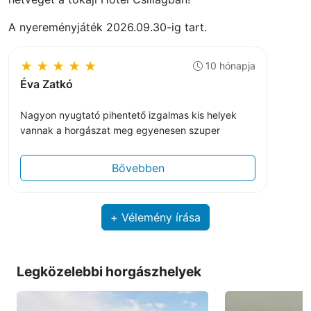
A nyereményjáték 2026.09.30-ig tart.
★
★
★
★
★
10 hónapja
Éva Zatkó
Nagyon nyugtató pihentető izgalmas kis helyek
vannak a horgászat meg egyenesen szuper
Bővebben
+ Vélemény írása
Legközelebbi horgászhelyek