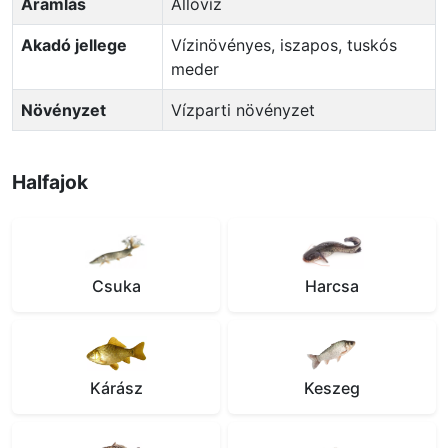
Áramlás
Állóvíz
Akadó jellege
Vízinövényes, iszapos, tuskós
meder
Növényzet
Vízparti növényzet
Halfajok
Csuka
Harcsa
Kárász
Keszeg