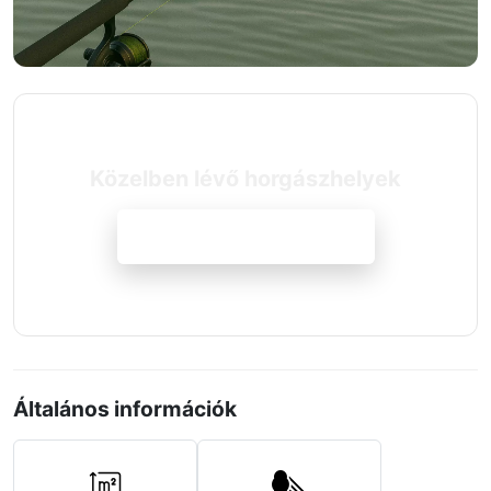
Közelben lévő horgászhelyek
Megnézem a szállásokat
Általános információk