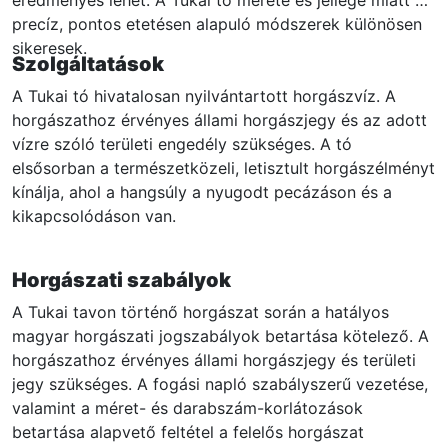
precíz, pontos etetésen alapuló módszerek különösen
sikeresek.
Szolgáltatások
A Tukai tó hivatalosan nyilvántartott horgászvíz. A
horgászathoz érvényes állami horgászjegy és az adott
vízre szóló területi engedély szükséges. A tó
elsősorban a természetközeli, letisztult horgászélményt
kínálja, ahol a hangsúly a nyugodt pecázáson és a
kikapcsolódáson van.
Horgászati szabályok
A Tukai tavon történő horgászat során a hatályos
magyar horgászati jogszabályok betartása kötelező. A
horgászathoz érvényes állami horgászjegy és területi
jegy szükséges. A fogási napló szabályszerű vezetése,
valamint a méret- és darabszám-korlátozások
betartása alapvető feltétel a felelős horgászat