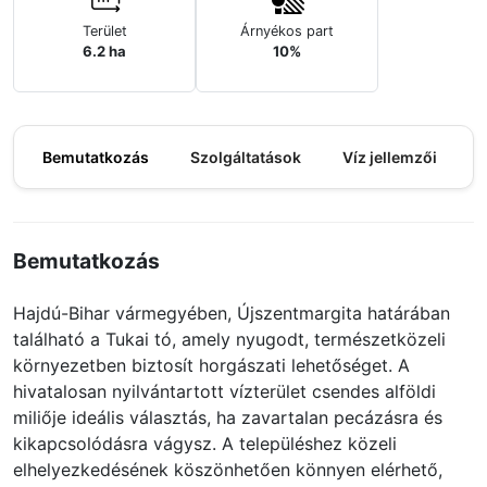
Terület
Árnyékos part
6.2 ha
10%
Bemutatkozás
Szolgáltatások
Víz jellemzői
M
Bemutatkozás
Hajdú-Bihar vármegyében, Újszentmargita határában
található a Tukai tó, amely nyugodt, természetközeli
környezetben biztosít horgászati lehetőséget. A
hivatalosan nyilvántartott vízterület csendes alföldi
miliője ideális választás, ha zavartalan pecázásra és
kikapcsolódásra vágysz. A településhez közeli
elhelyezkedésének köszönhetően könnyen elérhető,