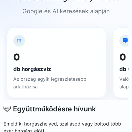
Google és AI keresések alapján
0
0
db horgászvíz
db v
Az ország egyik legrészletesebb
Valós
adatbázisa
alapj
Együttműködésre hívunk
Emeld ki horgászhelyed, szállásod vagy boltod több
ezer horgász előtt