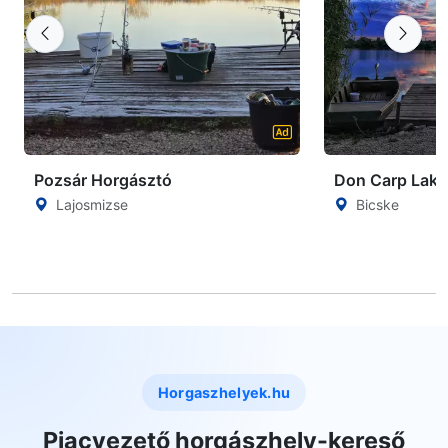
Pozsár Horgásztó
Don Carp Lake
Lajosmizse
Bicske
Horgaszhelyek.hu
Piacvezető horgászhely-kereső