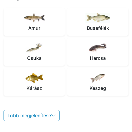
Amur
Busafélék
Csuka
Harcsa
Kárász
Keszeg
Több megjelenítése