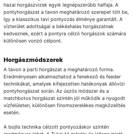
hazai horgászvizek egyik legnépszerűbb halfaja. A
pontyhorgászat a tavon meghatározó szerepet tölt be,
így a klasszikus tavi pontyozás élménye garantált. A
vízterület adottságai a békéshalas horgászatnak
kedveznek, ezért a pontyra célzó horgászok számára
különösen vonzó célpont.
Horgászmódszerek
A tavon a parti horgászat a meghatározó forma.
Eredményesen alkalmazhatod a fenekező és feeder
technikákat, amelyek kifejezetten hatékonyak állóvízi
pontyhorgászat során. Az úszós módszer és a
matchbotos horgászat szintén jól működik a nyugodt
vízfelületen, különösen finomszerelékes megközelítés
esetén.
A bojlis technika célzott pontyozáskor szintén
eredményes lehet. A Tukai tó mérete és jellege miatt a