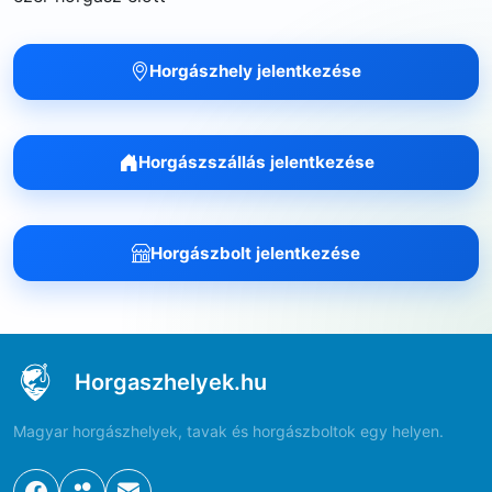
Horgászhely jelentkezése
Horgászszállás jelentkezése
Horgászbolt jelentkezése
Horgaszhelyek.hu
Magyar horgászhelyek, tavak és horgászboltok egy helyen.