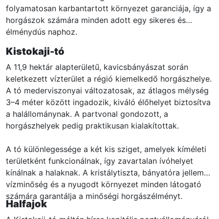
folyamatosan karbantartott környezet garanciája, így a
horgászok számára minden adott egy sikeres és
élménydús naphoz.
Kistokaji-tó
A 11,9 hektár alapterületű, kavicsbányászat során
keletkezett vízterület a régió kiemelkedő horgászhelye.
A tó mederviszonyai változatosak, az átlagos mélység
3–4 méter között ingadozik, kiváló élőhelyet biztosítva
a halállománynak. A partvonal gondozott, a
horgászhelyek pedig praktikusan kialakítottak.
A tó különlegessége a két kis sziget, amelyek kíméleti
területként funkcionálnak, így zavartalan ívóhelyet
kínálnak a halaknak. A kristálytiszta, bányatóra jellemző
vízminőség és a nyugodt környezet minden látogató
számára garantálja a minőségi horgászélményt.
Halfajok