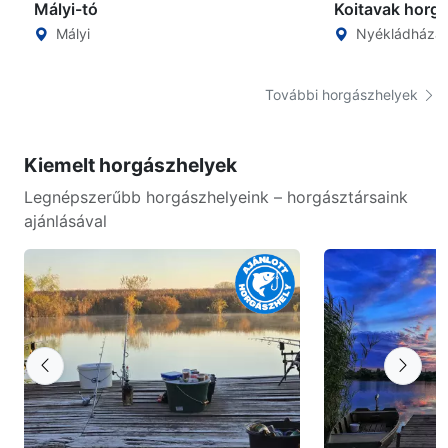
Mályi-tó
Koitavak horg
Mályi
Nyékládháza
További horgászhelyek
Kiemelt horgászhelyek
Legnépszerűbb horgászhelyeink – horgásztársaink
ajánlásával