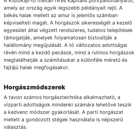
A Kistokaji-tó méltán híres kapitális pontyállományáról,
amely az ország egyik legszebb példányait rejti. A
békés halak mellett az amur is jelentős számban
képviselteti magát. A horgászok sikerességét a kezelő
egyesület által végzett rendszeres, tudatos telepítések
támogatják, amelyek folyamatosan biztosítják a
halállomány megújulását. A tó változatos adottságai
révén mind a kezdő pecások, mind a rutinos horgászok
megtalálhatják a számításukat a különféle méretű és
fajtájú halak megfogásakor.
Horgászmódszerek
A tavon számos horgásztechnika alkalmazható, a
vízparti adottságok mindenki számára lehetővé teszik
a kedvenc módszer gyakorlását. A parti horgászat
mellett a gondozott stégek használata is népszerű
választás.