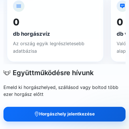
0
0
db horgászvíz
db v
Az ország egyik legrészletesebb
Valós
adatbázisa
alapj
Együttműködésre hívunk
Emeld ki horgászhelyed, szállásod vagy boltod több
ezer horgász előtt
Horgászhely jelentkezése