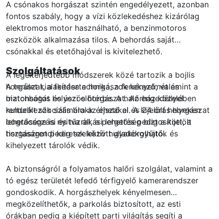
A csónakos horgászat szintén engedélyezett, azonban
fontos szabály, hogy a vízi közlekedéshez kizárólag
elektromos motor használható, a benzinmotoros
eszközök alkalmazása tilos. A behordás saját
csónakkal és etetőhajóval is kivitelezhető.
Szolgáltatások
A legelterjedtebb módszerek közé tartozik a bojlis
horgászat, a feedertechnika, a fenekező, valamint a
A terület kialakítása a horgászok kényelmét és
matchbotos és úszós horgászat. Az engedéllyel
biztonságát helyezi előtérbe. A halőrház közelében
rendelkezők számára az éjszakai és 24 órás horgászat
kulturált szociális blokk érhető el. A kijelölt helyeken
lehetősége is nyitva áll, a pergetés pedig a kijelölt
bográcsozási és tűzrakási lehetőség biztosított, a
horgászrendi keretek között gyakorolható.
tisztaságot pedig szelektív hulladékgyűjtők és
kihelyezett tárolók védik.
A biztonságról a folyamatos halőri szolgálat, valamint a
tó egész területét lefedő térfigyelő kamerarendszer
gondoskodik. A horgászhelyek kényelmesen
megközelíthetők, a parkolás biztosított, az esti
órákban pedig a kiépített parti világítás segíti a