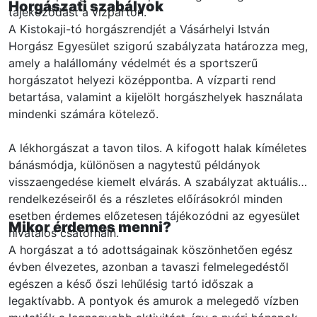
Horgászati szabályok
tájékozódást a vízparton.
A Kistokaji-tó horgászrendjét a Vásárhelyi István
Horgász Egyesület szigorú szabályzata határozza meg,
amely a halállomány védelmét és a sportszerű
horgászatot helyezi középpontba. A vízparti rend
betartása, valamint a kijelölt horgászhelyek használata
mindenki számára kötelező.
A lékhorgászat a tavon tilos. A kifogott halak kíméletes
bánásmódja, különösen a nagytestű példányok
visszaengedése kiemelt elvárás. A szabályzat aktuális
rendelkezéseiről és a részletes előírásokról minden
esetben érdemes előzetesen tájékozódni az egyesület
Mikor érdemes menni?
hivatalos csatornáin.
A horgászat a tó adottságainak köszönhetően egész
évben élvezetes, azonban a tavaszi felmelegedéstől
egészen a késő őszi lehűlésig tartó időszak a
legaktívabb. A pontyok és amurok a melegedő vízben