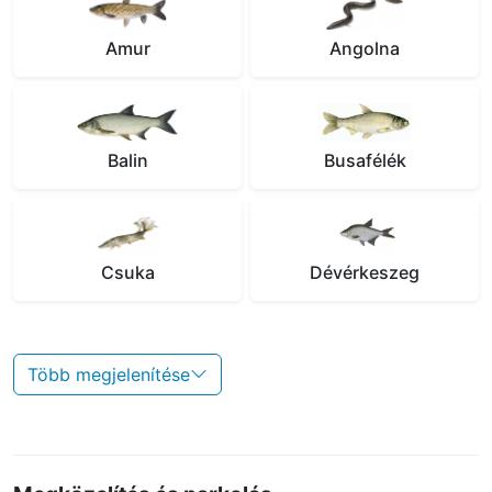
Amur
Angolna
Balin
Busafélék
Csuka
Dévérkeszeg
Több megjelenítése