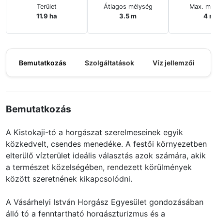
Terület
Átlagos mélység
Max. mél
11.9 ha
3.5 m
4 m
Bemutatkozás
Szolgáltatások
Víz jellemzői
M
Bemutatkozás
A Kistokaji-tó a horgászat szerelmeseinek egyik
közkedvelt, csendes menedéke. A festői környezetben
elterülő vízterület ideális választás azok számára, akik
a természet közelségében, rendezett körülmények
között szeretnének kikapcsolódni.
A Vásárhelyi István Horgász Egyesület gondozásában
álló tó a fenntartható horgászturizmus és a