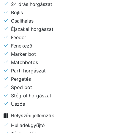
24 órás horgászat
Bojlis
Csalihalas
Éjszakai horgászat
Feeder
Fenekező
Marker bot
Matchbotos
Parti horgászat
Pergetés
Spod bot
Stégről horgászat
Úszós
Helyszíni jellemzők
Hulladékgyűjtő