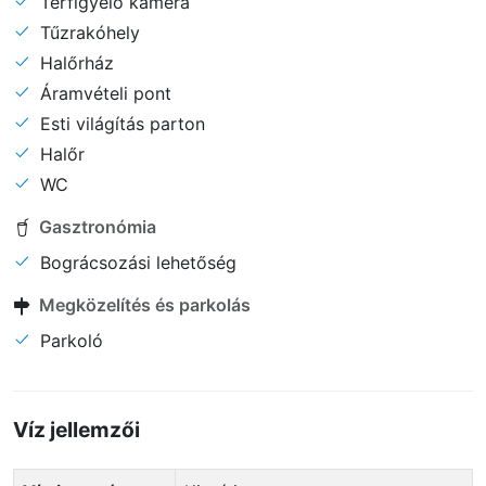
Térfigyelő kamera
Tűzrakóhely
Halőrház
Áramvételi pont
Esti világítás parton
Halőr
WC
Gasztronómia
Bográcsozási lehetőség
Megközelítés és parkolás
Parkoló
Víz jellemzői