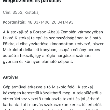
Megközelítés és parkolás
Cím: 3553, Kistokaj
Koordináták: 48.0371406, 20.8417493
A Kistokaji-tó a Borsod-Abaúj-Zemplén vármegyében
fekvő Kistokaj település szomszédságában található.
Földrajzi elhelyezkedése kimondottan kedvező, hiszen
Miskolctól délkeleti irányban, csupán néhány perces
autóútra fekszik, így a régió horgászai számára
gyorsan és könnyen elérhető célpont.
Autóval
Gépjárművel érkezve a tó Miskolc felől, Kistokaj
községen keresztül közelíthető meg. A településről a
vízterülethez vezető utak aszfaltozott és jól járható,
karbantartott murvás szakaszokon keresztül érhetők