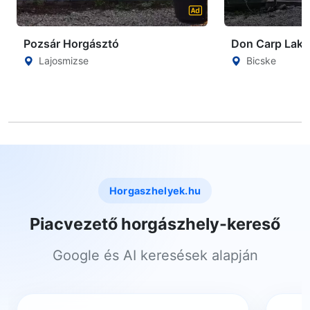
Pozsár Horgásztó
Don Carp Lake
Lajosmizse
Bicske
Horgaszhelyek.hu
Piacvezető horgászhely-kereső
Google és AI keresések alapján