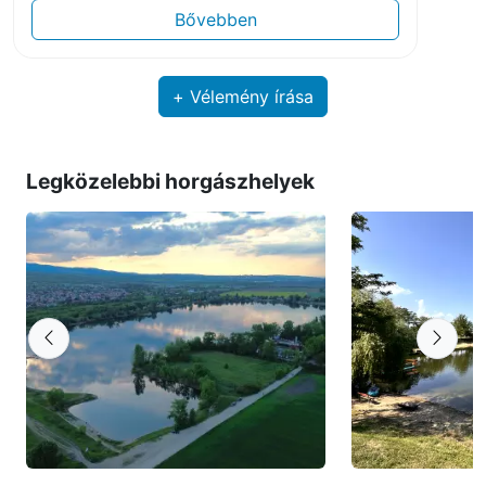
Bővebben
+ Vélemény írása
Legközelebbi horgászhelyek