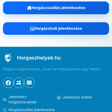
Horgászszállás jelentkezése
Horgászbolt jelentkezése
Horgaszhelyek.hu
Magyar horgászhelyek, tavak és horgászboltok egy helyen.
Jelentkezz
Jelentkezz bolttal
horgásztavaddal
Horgászszállás jelentkezése