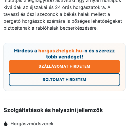
mutatják a legnagyobb aktivitást, így a nyári hónapok
kiválóak az éjszakai és 24 órás horgászatokra. A
tavaszi és őszi szezonok a békés halak mellett a
pergető horgászok számára is bőséges lehetőségeket
biztosítanak a rablóhalak becserkészésére.
Hirdess a
horgaszhelyek.hu
-n és szerezz
több vendéget!
SZÁLLÁSOMAT HIRDETEM
BOLTOMAT HIRDETEM
Szolgáltatások és helyszíni jellemzők
Horgászmódszerek