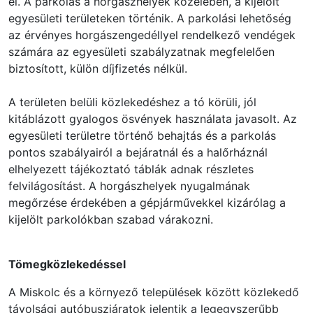
el. A parkolás a horgászhelyek közelében, a kijelölt
egyesületi területeken történik. A parkolási lehetőség
az érvényes horgászengedéllyel rendelkező vendégek
számára az egyesületi szabályzatnak megfelelően
biztosított, külön díjfizetés nélkül.
A területen belüli közlekedéshez a tó körüli, jól
kitáblázott gyalogos ösvények használata javasolt. Az
egyesületi területre történő behajtás és a parkolás
pontos szabályairól a bejáratnál és a halőrháznál
elhelyezett tájékoztató táblák adnak részletes
felvilágosítást. A horgászhelyek nyugalmának
megőrzése érdekében a gépjárművekkel kizárólag a
kijelölt parkolókban szabad várakozni.
Tömegközlekedéssel
A Miskolc és a környező települések között közlekedő
távolsági autóbuszjáratok jelentik a legegyszerűbb