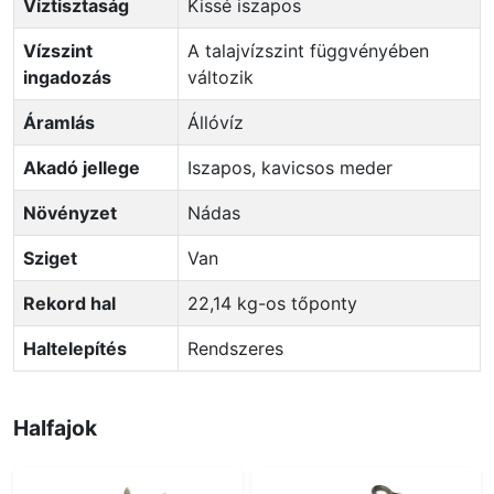
Víztisztaság
Kissé iszapos
Vízszint
A talajvízszint függvényében
ingadozás
változik
Áramlás
Állóvíz
Akadó jellege
Iszapos, kavicsos meder
Növényzet
Nádas
Sziget
Van
Rekord hal
22,14 kg-os tőponty
Haltelepítés
Rendszeres
Halfajok