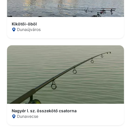
Kikötői-öböl
Dunaújváros
Nagyér I. sz. összekötő csatorna
Dunavecse