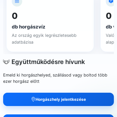
0
0
db horgászvíz
db v
Az ország egyik legrészletesebb
Valós
adatbázisa
alapj
Együttműködésre hívunk
Emeld ki horgászhelyed, szállásod vagy boltod több
ezer horgász előtt
Horgászhely jelentkezése