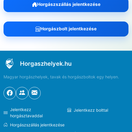
Horgászszállás jelentkezése
Horgászbolt jelentkezése
Horgaszhelyek.hu
Magyar horgászhelyek, tavak és horgászboltok egy helyen.
Jelentkezz
Jelentkezz bolttal
horgásztavaddal
Horgászszállás jelentkezése