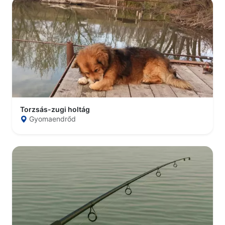
Torzsás-zugi holtág
Gyomaendrőd