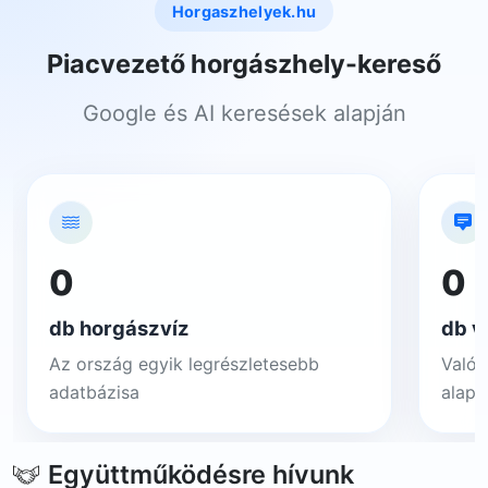
Horgaszhelyek.hu
Piacvezető horgászhely-kereső
Google és AI keresések alapján
0
0
db horgászvíz
db v
Az ország egyik legrészletesebb
Valós
adatbázisa
alapj
Együttműködésre hívunk