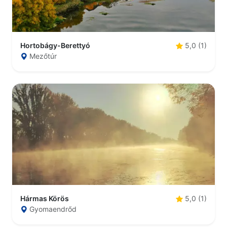
Hortobágy-Berettyó
5,0 (1)
Mezőtúr
Hármas Körös
5,0 (1)
Gyomaendrőd