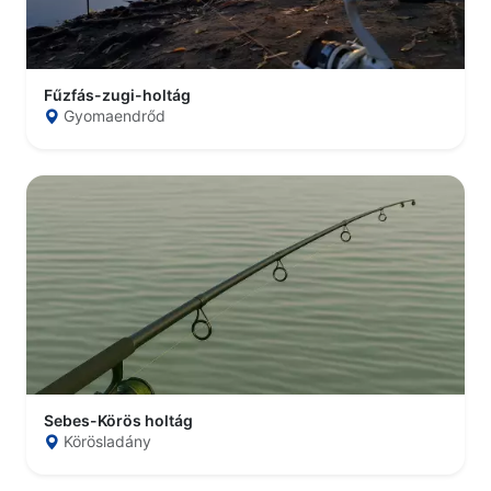
Fűzfás-zugi-holtág
Gyomaendrőd
Sebes-Körös holtág
Körösladány