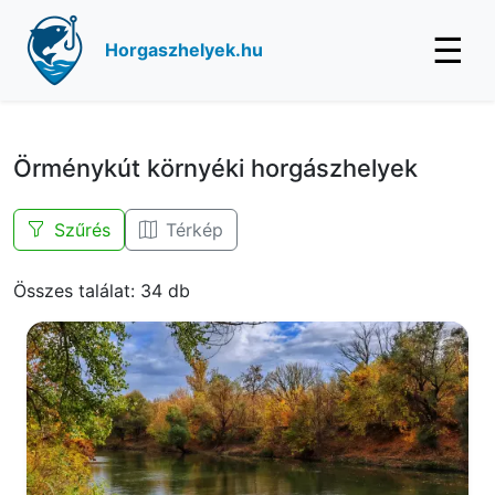
☰
Horgaszhelyek.hu
Örménykút környéki horgászhelyek
Szűrés
Térkép
Összes találat: 34 db