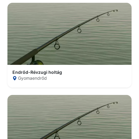
Endrőd-Révzugi holtág
Gyomaendrőd