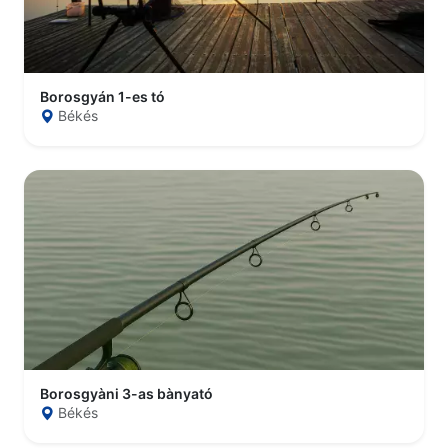
Borosgyán 1-es tó
Békés
Borosgyàni 3-as bànyató
Békés