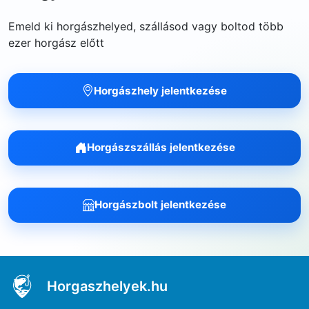
Emeld ki horgászhelyed, szállásod vagy boltod több
ezer horgász előtt
Horgászhely jelentkezése
Horgászszállás jelentkezése
Horgászbolt jelentkezése
Horgaszhelyek.hu