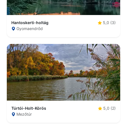
Hantoskerti-holtág
5,0 (3)
Gyomaendrőd
Túrtói-Holt-Körös
5,0 (2)
Mezőtúr