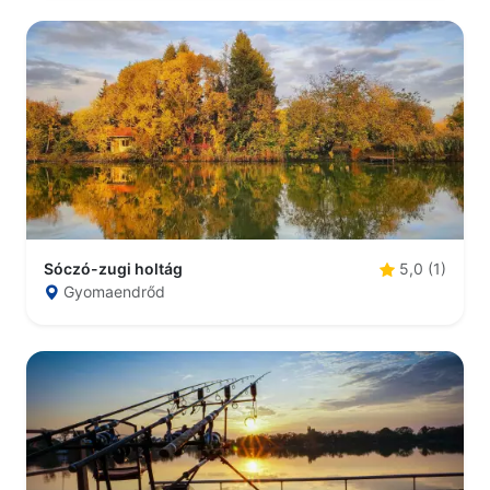
Sóczó-zugi holtág
5,0 (1)
Gyomaendrőd