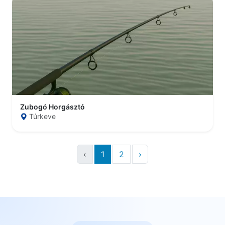
Zubogó Horgásztó
Túrkeve
‹
1
2
›