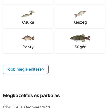
Csuka
Keszeg
Ponty
Sügér
Több megjelenítése
Megközelítés és parkolás
Cím: 5500, Gyomaendrőd