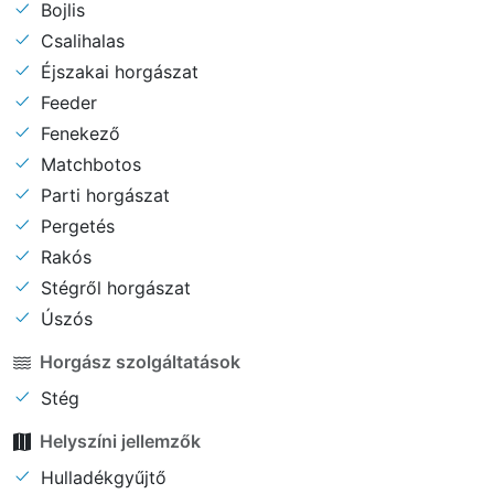
Bojlis
Csalihalas
Éjszakai horgászat
Feeder
Fenekező
Matchbotos
Parti horgászat
Pergetés
Rakós
Stégről horgászat
Úszós
Horgász szolgáltatások
Stég
Helyszíni jellemzők
Hulladékgyűjtő