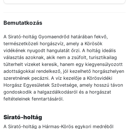
Bemutatkozás
A Sirató-holtág Gyomaendrőd határában fekvő,
természetközeli horgászvíz, amely a Körösök
vidékének nyugodt hangulatát őrzi. A holtág ideális
választás azoknak, akik nem a zsúfolt, turisztikailag
túlterhelt vizeket keresik, hanem egy kiegyensúlyozott
adottságokkal rendelkező, jól kezelhető horgászhelyen
szeretnének pecázni. A víz kezelője a Körösvidéki
Horgász Egyesületek Szövetsége, amely hosszú távon
gondoskodik a halgazdálkodásról és a horgászat
feltételeinek fenntartásáról.
Sirató-holtág
A Sirató-holtág a Hármas-Körös egykori medréből