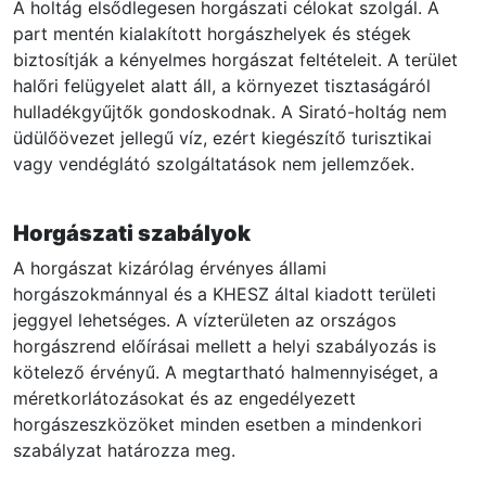
A holtág elsődlegesen horgászati célokat szolgál. A
part mentén kialakított horgászhelyek és stégek
biztosítják a kényelmes horgászat feltételeit. A terület
halőri felügyelet alatt áll, a környezet tisztaságáról
hulladékgyűjtők gondoskodnak. A Sirató-holtág nem
üdülőövezet jellegű víz, ezért kiegészítő turisztikai
vagy vendéglátó szolgáltatások nem jellemzőek.
Horgászati szabályok
A horgászat kizárólag érvényes állami
horgászokmánnyal és a KHESZ által kiadott területi
jeggyel lehetséges. A vízterületen az országos
horgászrend előírásai mellett a helyi szabályozás is
kötelező érvényű. A megtartható halmennyiséget, a
méretkorlátozásokat és az engedélyezett
horgászeszközöket minden esetben a mindenkori
szabályzat határozza meg.