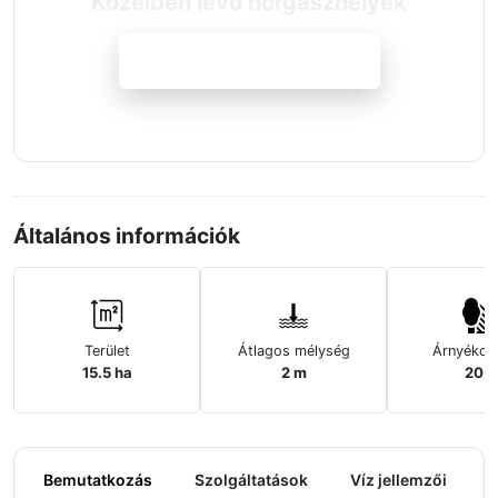
Közelben lévő horgászhelyek
Megnézem a szállásokat
Általános információk
Terület
Átlagos mélység
Árnyékos
15.5 ha
2 m
20%
Bemutatkozás
Szolgáltatások
Víz jellemzői
M