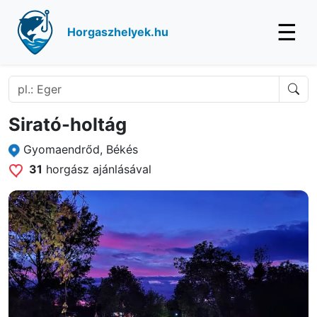
☰
Horgaszhelyek.hu
Sirató-holtág
Gyomaendrőd, Békés
31
horgász ajánlásával