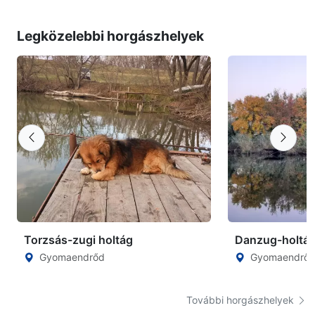
Legközelebbi horgászhelyek
Torzsás-zugi holtág
Danzug-holtá
Gyomaendrőd
Gyomaendrő
További horgászhelyek