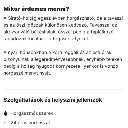
Mikor érdemes menni?
A Sirató-holtág egész évben horgászható, de a tavaszi
és az őszi időszak különösen kedvező. Tavasszal az
aktívvá váló békéshalak, ősszel pedig a táplálkozó
ragadozók kínálnak jó fogási esélyeket.
A nyári hónapokban a kora reggeli és az esti órák
bizonyulnak a legeredményesebbnek, enyhébb teleken
pedig a holtág nyugodt környezete ilyenkor is vonzó
horgászélményt nyújt.
Szolgáltatások és helyszíni jellemzők
Horgászmódszerek
24 órás horgászat