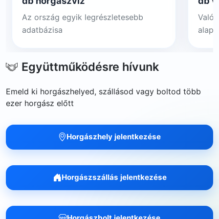
db horgászvíz
db v
Az ország egyik legrészletesebb
Valós
adatbázisa
alapj
Együttműködésre hívunk
Emeld ki horgászhelyed, szállásod vagy boltod több
ezer horgász előtt
Horgászhely jelentkezése
Horgászszállás jelentkezése
Horgászbolt jelentkezése