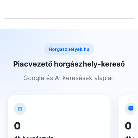
Horgaszhelyek.hu
Piacvezető horgászhely-kereső
Google és AI keresések alapján
0
0