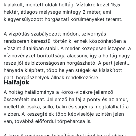
kialakult, mentett oldali holtág. Víztükre közel 15,5
hektár, átlagos mélysége mintegy 2 méter, ami
kiegyensúlyozott horgászati körülményeket teremt.
A vízpótlás szabályozott módon, szivornyás
rendszeren keresztül történik, ennek köszönhetően a
vízszint általában stabil. A meder közepesen iszapos, a
vízinövényzet borítottsága alacsony, így a holtág nagy
része jól és biztonságosan horgászható. A part jelentős
hányada kiépített, több helyen stégek és kialakított
parti horgászhelyek állnak rendelkezésre.
Halfajok
A holtág halállománya a Körös-vidékre jellemző
összetételt mutat. Jellemző halfaj a ponty és az amur,
mellettük csuka, süllő, balin és sügér is megtalálható a
vízben. A keszegfélék több képviselője szintén jelen
van, továbbá előfordul törpeharcsa is.
A kezelő rendszeres telepítésekkel járul hozzá ahhoz,