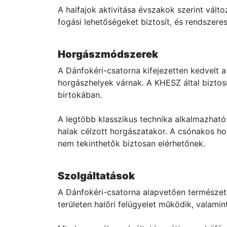
A halfajok aktivitása évszakok szerint vált
fogási lehetőségeket biztosít, és rendszer
Horgászmódszerek
A Dánfokéri-csatorna kifejezetten kedvelt a
horgászhelyek várnak. A KHESZ által biztosí
birtokában.
A legtöbb klasszikus technika alkalmazható
halak célzott horgászatakor. A csónakos ho
nem tekinthetők biztosan elérhetőnek.
Szolgáltatások
A Dánfokéri-csatorna alapvetően természetkö
területen halőri felügyelet működik, valamint