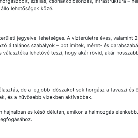
horgászbolt, szállás, csónakkölcsönzés, infrastruktúra – ne
 álló lehetőségek közé.
ületi jegyeivel lehetséges. A vízterületre éves, valamint 2
ozó általános szabályok – botlimitek, méret- és darabszab
s választéka lehetővé teszi, hogy akár rövid, akár hosszab
asztás, de a legjobb időszakot sok horgász a tavaszi és 
ak, és a hűvösebb vizekben aktívabbak.
en hajnalban és késő délután, amikor a halmozgás élénkebb
 megfogásához.