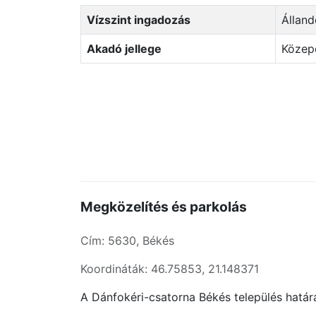
Vízszint ingadozás
Állan
Akadó jellege
Köze
Megközelítés és parkolás
Cím: 5630, Békés
Koordináták: 46.75853, 21.148371
A Dánfokéri-csatorna Békés település határ