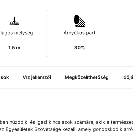
tlagos mélység
Árnyékos part
1.5 m
30%
ások
Víz jellemzői
Megközelíthetőség
Időj
an húzódik, és igazi kincs azok számára, akik a természe
ász Egyesületek Szövetsége kezeli, amely gondoskodik arról