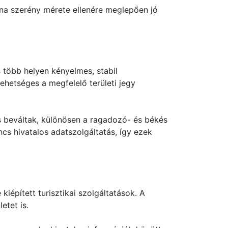
orna szerény mérete ellenére meglepően jó
s több helyen kényelmes, stabil
lehetséges a megfelelő területi jegy
s beváltak, különösen a ragadozó- és békés
cs hivatalos adatszolgáltatás, így ezek
iépített turisztikai szolgáltatások. A
etet is.