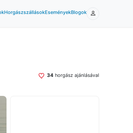
ok
Horgászszállások
Események
Blogok
34
horgász ajánlásával