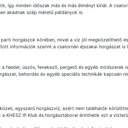
ozik, így minden időszak más és más élményt kínál. A csat
esen akadnak szép méretű példányok is.
 parti horgászok körében, mivel a víz jól megközelíthető é
tott információk szerint a csatornán éjszakai horgászat is 
: a feeder, úszós, fenekező, pergető és egyéb módszerek i
rgászat, behordás és egyéb speciális technikák kapcsán nin
zeli, egyszerű horgászvíz, ezért nem találhatók körülötte k
 a KHESZ Ifi Klub és horgásztáborai érinthetik ezt a vízterül