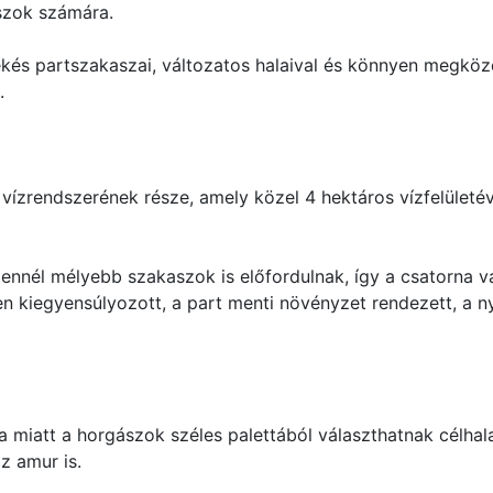
szok számára.
kés partszakaszai, változatos halaival és könnyen megközel
.
ízrendszerének része, amely közel 4 hektáros vízfelületével
ennél mélyebb szakaszok is előfordulnak, így a csatorna v
n kiegyensúlyozott, a part menti növényzet rendezett, a n
 miatt a horgászok széles palettából választhatnak célhala
az amur is.