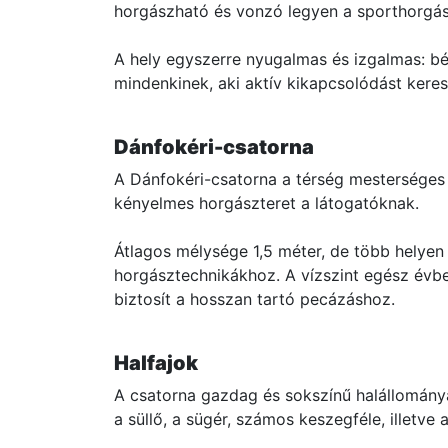
horgászható és vonzó legyen a sporthorgá
A hely egyszerre nyugalmas és izgalmas: bé
mindenkinek, aki aktív kikapcsolódást keres
Dánfokéri-csatorna
A Dánfokéri-csatorna a térség mesterséges v
kényelmes horgászteret a látogatóknak.
Átlagos mélysége 1,5 méter, de több helyen 
horgásztechnikákhoz. A vízszint egész évbe
biztosít a hosszan tartó pecázáshoz.
Halfajok
A csatorna gazdag és sokszínű halállománya
a süllő, a sügér, számos keszegféle, illetve 