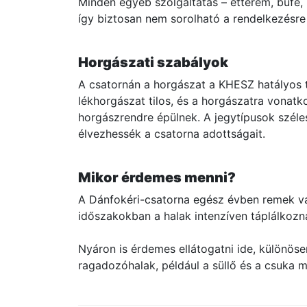
Minden egyéb szolgáltatás – étterem, büfé, 
így biztosan nem sorolható a rendelkezésre
Horgászati szabályok
A csatornán a horgászat a KHESZ hatályos ter
lékhorgászat tilos, és a horgászatra vonatk
horgászrendre épülnek. A jegytípusok széle
élvezhessék a csatorna adottságait.
Mikor érdemes menni?
A Dánfokéri-csatorna egész évben remek vál
időszakokban a halak intenzíven táplálkozn
Nyáron is érdemes ellátogatni ide, különös
ragadozóhalak, például a süllő és a csuka