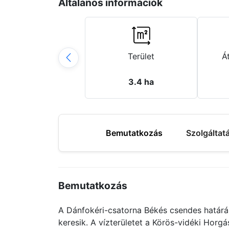
Általános információk
Terület
Á
3.4 ha
Bemutatkozás
Szolgáltat
Bemutatkozás
A Dánfokéri-csatorna Békés csendes határáb
keresik. A vízterületet a Körös-vidéki Horg