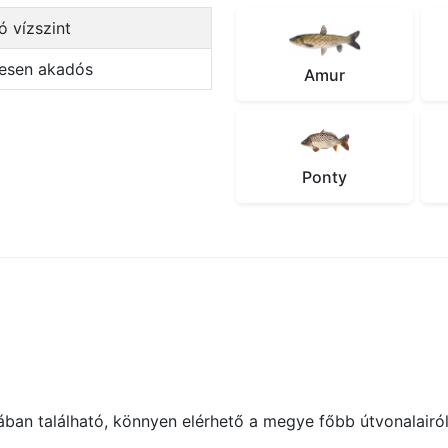
dó vízszint
pesen akadós
Amur
Ponty
ában található, könnyen elérhető a megye főbb útvonalairól