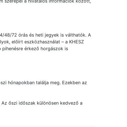
m szerepel a hivatalos információk között,
4/48/72 órás és heti jegyek is válthatók. A
ályok, előírt eszközhasználat – a KHESZ
b pihenésre érkező horgászok is
őszi hónapokban találja meg. Ezekben az
. Az őszi időszak különösen kedvező a