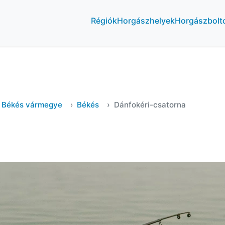
Régiók
Horgászhelyek
Horgászbolt
Békés vármegye
Békés
Dánfokéri-csatorna