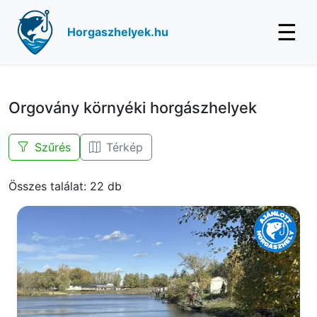
☰
Horgaszhelyek.hu
Orgovány környéki horgászhelyek
Szűrés
Térkép
Összes találat: 22 db