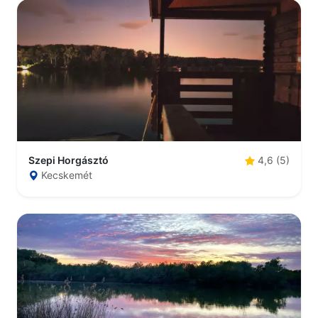
Szepi Horgásztó
4,6 (5)
Kecskemét