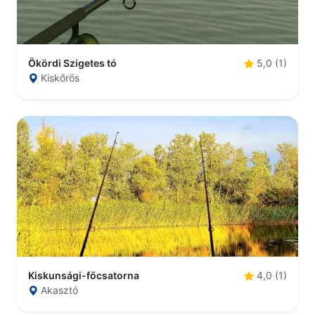
Ökördi Szigetes tó
5,0 (1)
Kiskőrös
Kiskunsági-főcsatorna
4,0 (1)
Akasztó