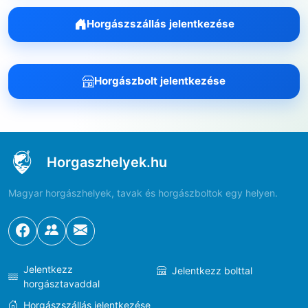
Horgászszállás jelentkezése
Horgászbolt jelentkezése
Horgaszhelyek.hu
Magyar horgászhelyek, tavak és horgászboltok egy helyen.
Jelentkezz
Jelentkezz bolttal
horgásztavaddal
Horgászszállás jelentkezése