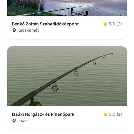
Benkó Zoltán Szabadidőközpont
5,0 (3)
Kecskemét
Izsáki Horgász- és Pihenőpark
5,0 (2)
Izsák