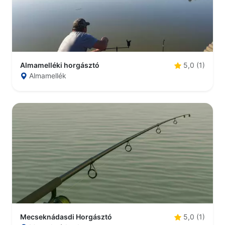
Almamelléki horgásztó
5,0 (1)
Almamellék
Mecseknádasdi Horgásztó
5,0 (1)