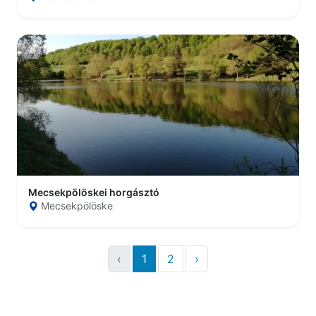
Mecsekpölöskei horgásztó
Mecsekpölöske
‹
1
2
›