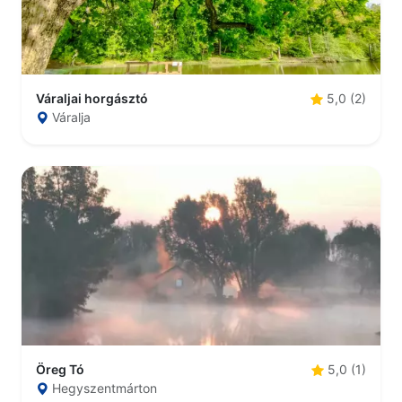
Váraljai horgásztó
5,0 (2)
Váralja
Öreg Tó
5,0 (1)
Hegyszentmárton