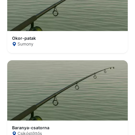
Okor-patak
Sumony
Baranya-csatorna
Csikóstőttős