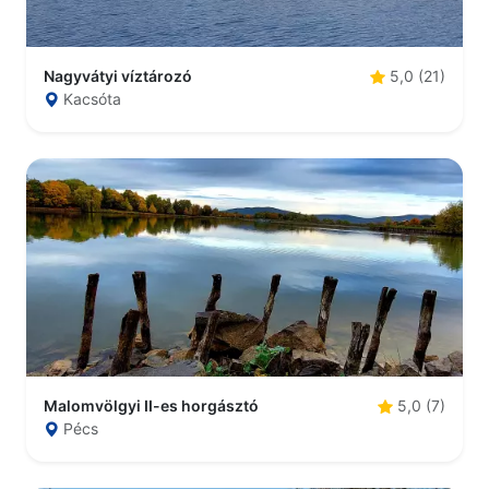
Nagyvátyi víztározó
5,0 (21)
Kacsóta
Malomvölgyi II-es horgásztó
5,0 (7)
Pécs