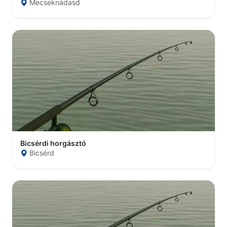
Mecseknádasd
Bicsérdi horgásztó
Bicsérd