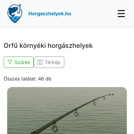
☰
Horgaszhelyek.hu
Orfű környéki horgászhelyek
Szűrés
Térkép
Összes találat: 46 db