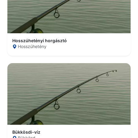
Hosszúhetényi horgásztó
Hosszúhetény
Bükkösdi-víz
Bükkösd