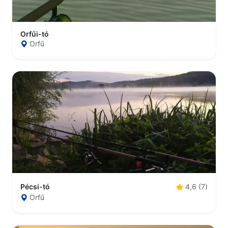
Orfűi-tó
Orfű
Pécsi-tó
4,6 (7)
Orfű