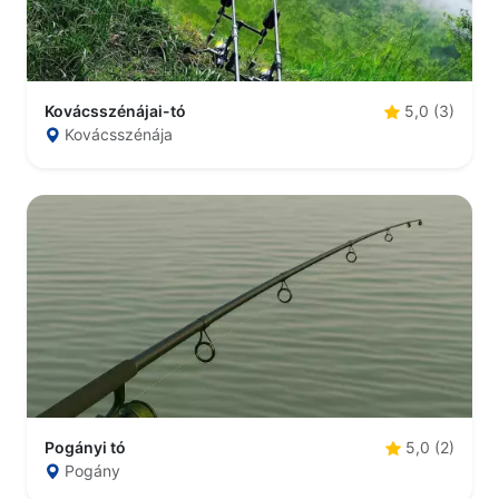
Kovácsszénájai-tó
5,0 (3)
Kovácsszénája
Pogányi tó
5,0 (2)
Pogány