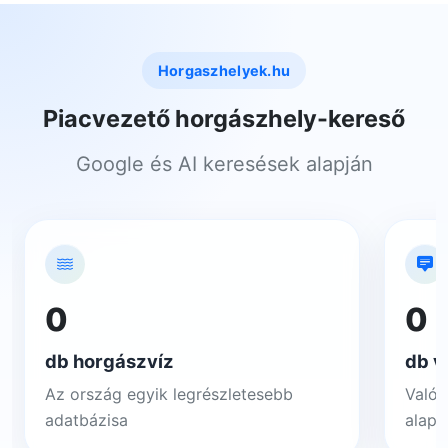
Horgaszhelyek.hu
Piacvezető horgászhely-kereső
Google és AI keresések alapján
0
0
db horgászvíz
db v
Az ország egyik legrészletesebb
Valós
adatbázisa
alapj