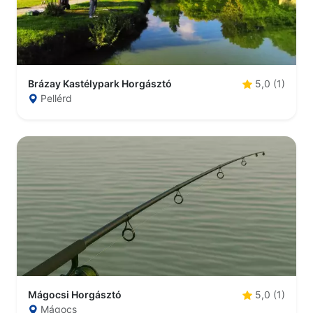
Brázay Kastélypark Horgásztó
5,0 (1)
Pellérd
Mágocsi Horgásztó
5,0 (1)
Mágocs