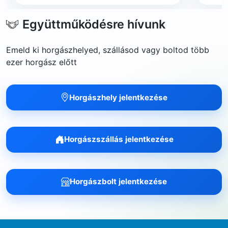
Együttműködésre hívunk
Emeld ki horgászhelyed, szállásod vagy boltod több
ezer horgász előtt
Horgászhely jelentkezése
Horgászszállás jelentkezése
Horgászbolt jelentkezése