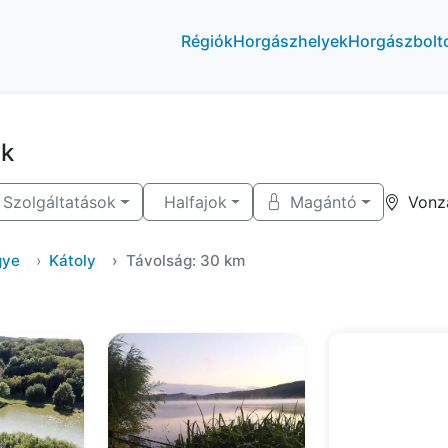
Régiók
Horgászhelyek
Horgászbolt
ek
Szolgáltatások
Halfajok
Magántó
Vonz
gye
Kátoly
Távolság: 30 km