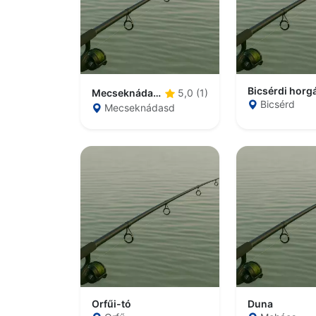
Bicsérdi horg
Mecseknádasdi Horgásztó
5,0 (1)
Bicsérd
Mecseknádasd
Orfűi-tó
Duna