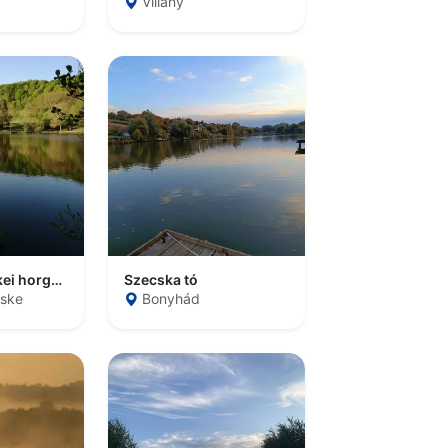
Villány
Mecsekpölöskei horgásztó
Szecska tó
ske
Bonyhád