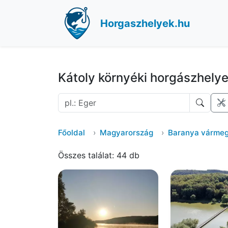
Horgaszhelyek.hu
Kátoly környéki horgászhely
Főoldal
Magyarország
Baranya várme
Összes találat: 44 db