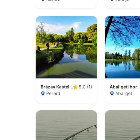
Brázay Kastélypark Horgásztó
Abaligeti horgá
5,0 (1)
Pellérd
Abaliget