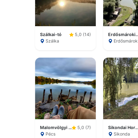
Szálkai-tó
Erdősmároki hor
5,0 (14)
Szálka
Erdősmárok
Malomvölgyi II-es horgásztó
Sikondai Horgá
5,0 (7)
Pécs
Sikonda