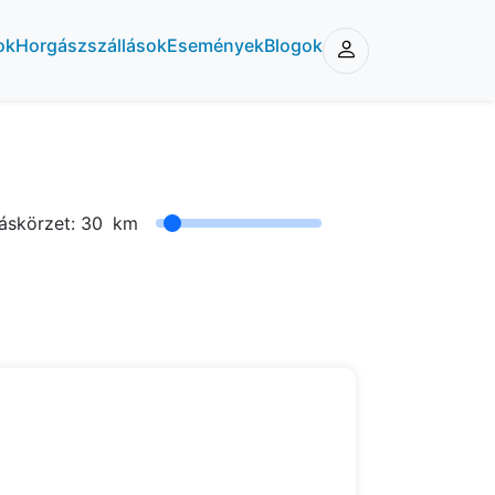
ok
Horgászszállások
Események
Blogok
áskörzet:
30
km