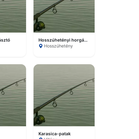
ásztó
Hosszúhetényi horgásztó
Hosszúhetény
Karasica-patak