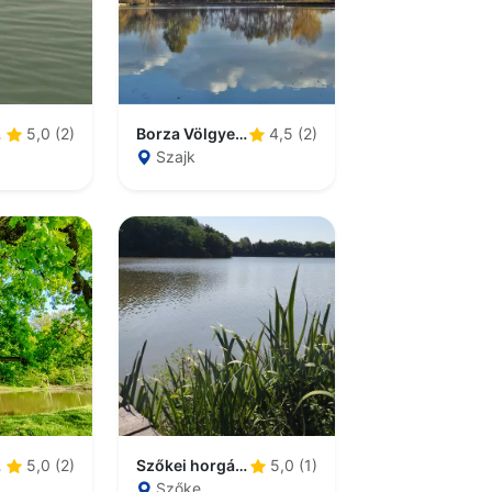
tó
Borza Völgye Horgásztó
5,0 (2)
4,5 (2)
Szajk
tó
Szőkei horgásztavak
5,0 (2)
5,0 (1)
Szőke