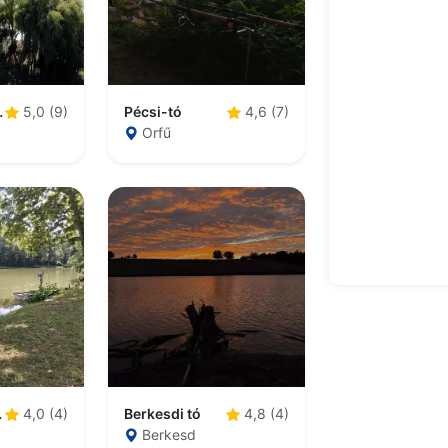
gásztó
Pécsi-tó
5,0 (9)
4,6 (7)
Orfű
sztó
Berkesdi tó
4,0 (4)
4,8 (4)
Berkesd