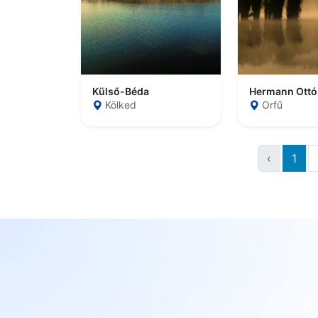
Külső-Béda
Hermann Ottó
Kölked
Orfű
‹
1