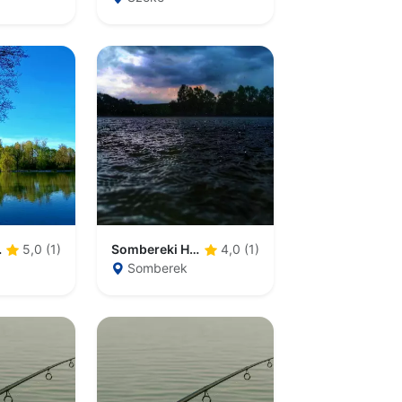
sztó
Sombereki Horgásztó
5,0 (1)
4,0 (1)
Somberek