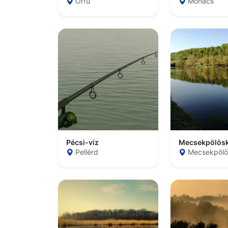
Orfű
Mohács
Pécsi-víz
Pellérd
Mecsekpölö