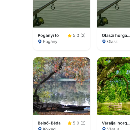
Pogányi tó
Olaszi horgász
5,0 (2)
Pogány
Olasz
Belső-Béda
Váraljai horgász
5,0 (2)
Kölked
Váralja