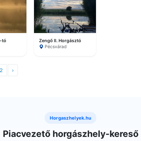
-tó
Zengő II. Horgásztó
Pécsvárad
2
›
Horgaszhelyek.hu
Piacvezető horgászhely-kereső