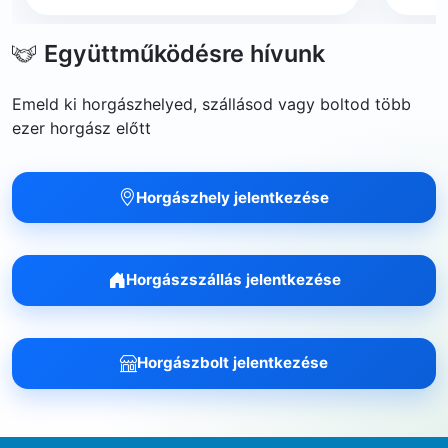
Együttműködésre hívunk
Emeld ki horgászhelyed, szállásod vagy boltod több
ezer horgász előtt
Horgászhely jelentkezése
Horgászszállás jelentkezése
Horgászbolt jelentkezése