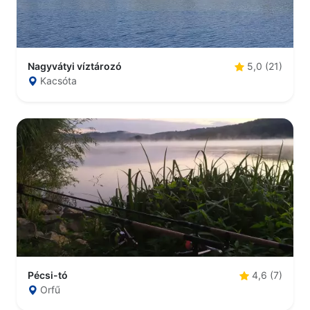
Nagyvátyi víztározó
5,0 (21)
Kacsóta
Pécsi-tó
4,6 (7)
Orfű