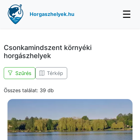
☰
Horgaszhelyek.hu
Csonkamindszent környéki
horgászhelyek
Szűrés
Térkép
Összes találat: 39 db