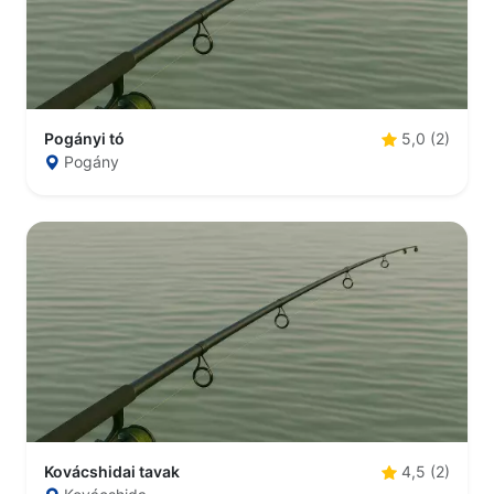
Pogányi tó
5,0 (2)
Pogány
Kovácshidai tavak
4,5 (2)