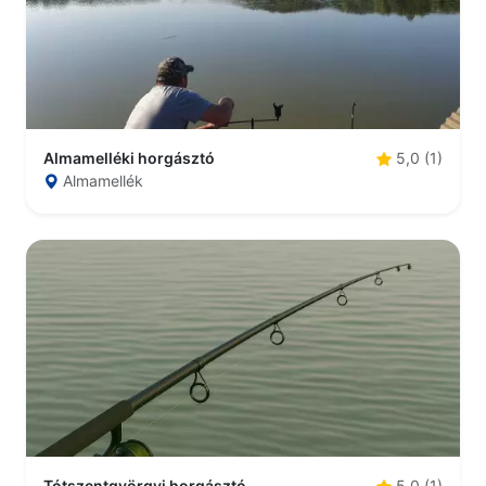
Almamelléki horgásztó
5,0 (1)
Almamellék
Tótszentgyörgyi horgásztó
5,0 (1)