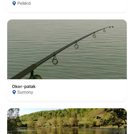
Pellérd
Okor-patak
Sumony