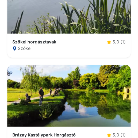
Szőkei horgásztavak
5,0 (1)
Szőke
Brázay Kastélypark Horgásztó
5,0 (1)