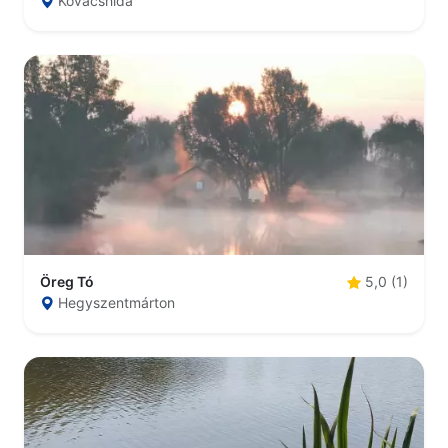
Kovácshida
Öreg Tó
5,0 (1)
Hegyszentmárton