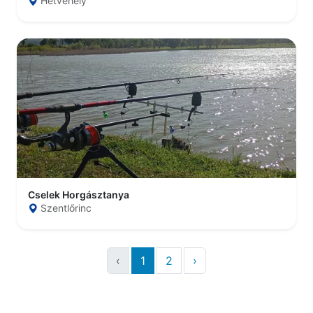
Hetvehely
Cselek Horgásztanya
Szentlőrinc
‹
1
2
›