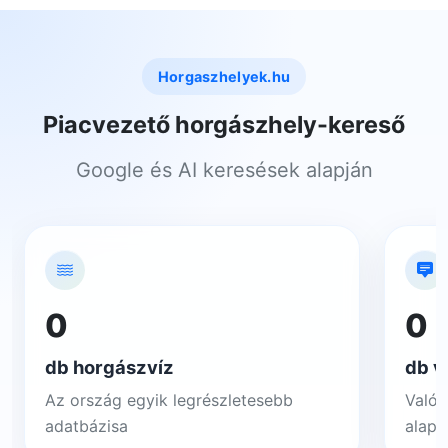
Horgaszhelyek.hu
Piacvezető horgászhely-kereső
Google és AI keresések alapján
0
0
db horgászvíz
db v
Az ország egyik legrészletesebb
Valós
adatbázisa
alapj