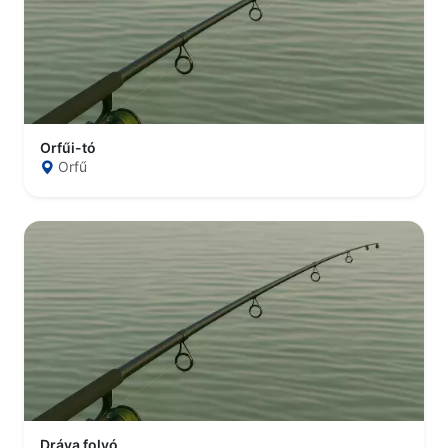
Orfűi-tó
Orfű
Dráva folyó