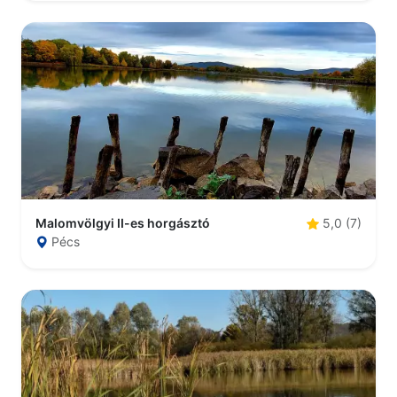
Malomvölgyi II-es horgásztó
5,0 (7)
Pécs