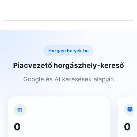
Horgaszhelyek.hu
Piacvezető horgászhely-kereső
Google és AI keresések alapján
0
0