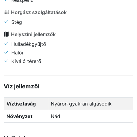
Készpénz
Horgász szolgáltatások
Stég
Helyszíni jellemzők
Hulladékgyűjtő
Halőr
Kiváló térerő
Víz jellemzői
Víztisztaság
Nyáron gyakran algásodik
Növényzet
Nád