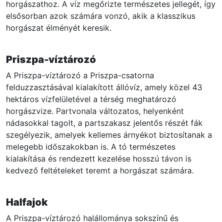
horgászathoz. A víz megőrizte természetes jellegét, így
elsősorban azok számára vonzó, akik a klasszikus
horgászat élményét keresik.
Priszpa-víztározó
A Priszpa-víztározó a Priszpa-csatorna
felduzzasztásával kialakított állóvíz, amely közel 43
hektáros vízfelületével a térség meghatározó
horgászvize. Partvonala változatos, helyenként
nádasokkal tagolt, a partszakasz jelentős részét fák
szegélyezik, amelyek kellemes árnyékot biztosítanak a
melegebb időszakokban is. A tó természetes
kialakítása és rendezett kezelése hosszú távon is
kedvező feltételeket teremt a horgászat számára.
Halfajok
A Priszpa-víztározó halállománya sokszínű és