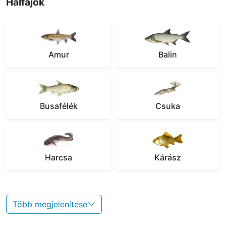
Halfajok
Amur
Balin
Busafélék
Csuka
Harcsa
Kárász
Több megjelenítése