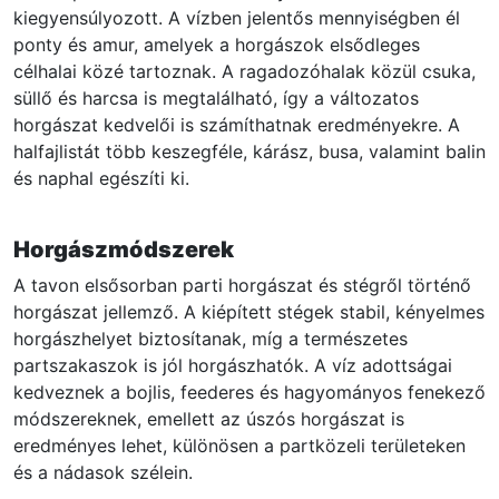
kiegyensúlyozott. A vízben jelentős mennyiségben él
ponty és amur, amelyek a horgászok elsődleges
célhalai közé tartoznak. A ragadozóhalak közül csuka,
süllő és harcsa is megtalálható, így a változatos
horgászat kedvelői is számíthatnak eredményekre. A
halfajlistát több keszegféle, kárász, busa, valamint balin
és naphal egészíti ki.
Horgászmódszerek
A tavon elsősorban parti horgászat és stégről történő
horgászat jellemző. A kiépített stégek stabil, kényelmes
horgászhelyet biztosítanak, míg a természetes
partszakaszok is jól horgászhatók. A víz adottságai
kedveznek a bojlis, feederes és hagyományos fenekező
módszereknek, emellett az úszós horgászat is
eredményes lehet, különösen a partközeli területeken
és a nádasok szélein.