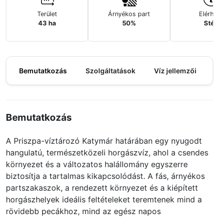
Terület
Árnyékos part
Elérhe
43 ha
50%
Stég
Bemutatkozás
Szolgáltatások
Víz jellemzői
M
Bemutatkozás
A Priszpa-víztározó Katymár határában egy nyugodt
hangulatú, természetközeli horgászvíz, ahol a csendes
környezet és a változatos halállomány egyszerre
biztosítja a tartalmas kikapcsolódást. A fás, árnyékos
partszakaszok, a rendezett környezet és a kiépített
horgászhelyek ideális feltételeket teremtenek mind a
rövidebb pecákhoz, mind az egész napos