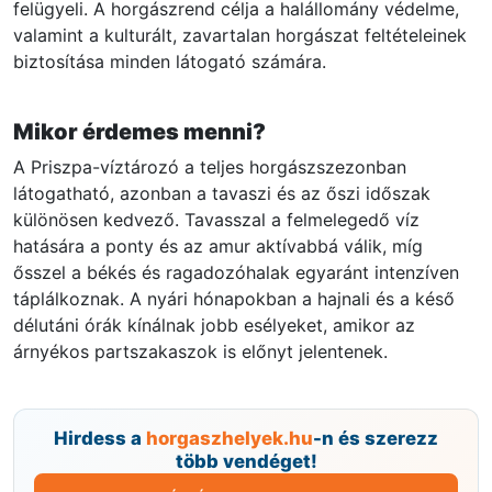
felügyeli. A horgászrend célja a halállomány védelme,
valamint a kulturált, zavartalan horgászat feltételeinek
biztosítása minden látogató számára.
Mikor érdemes menni?
A Priszpa-víztározó a teljes horgászszezonban
látogatható, azonban a tavaszi és az őszi időszak
különösen kedvező. Tavasszal a felmelegedő víz
hatására a ponty és az amur aktívabbá válik, míg
ősszel a békés és ragadozóhalak egyaránt intenzíven
táplálkoznak. A nyári hónapokban a hajnali és a késő
délutáni órák kínálnak jobb esélyeket, amikor az
árnyékos partszakaszok is előnyt jelentenek.
Hirdess a
horgaszhelyek.hu
-n és szerezz
több vendéget!