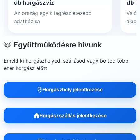
db horgászvíz
db v
Az ország egyik legrészletesebb
Valós
adatbázisa
alapj
Együttműködésre hívunk
Emeld ki horgászhelyed, szállásod vagy boltod több
ezer horgász előtt
Horgászhely jelentkezése
Horgászszállás jelentkezése