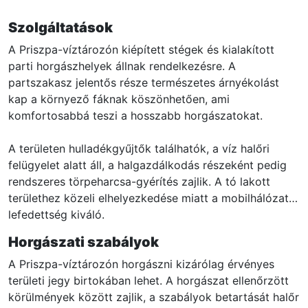
Szolgáltatások
A Priszpa-víztározón kiépített stégek és kialakított
parti horgászhelyek állnak rendelkezésre. A
partszakasz jelentős része természetes árnyékolást
kap a környező fáknak köszönhetően, ami
komfortosabbá teszi a hosszabb horgászatokat.
A területen hulladékgyűjtők találhatók, a víz halőri
felügyelet alatt áll, a halgazdálkodás részeként pedig
rendszeres törpeharcsa-gyérítés zajlik. A tó lakott
területhez közeli elhelyezkedése miatt a mobilhálózati
lefedettség kiváló.
Horgászati szabályok
A Priszpa-víztározón horgászni kizárólag érvényes
területi jegy birtokában lehet. A horgászat ellenőrzött
körülmények között zajlik, a szabályok betartását halőr