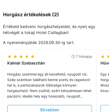
Hétfő–Péntek: 7:30–17:00
Szombat: 7:30–12:00
Horgász értékelések (2)
Vasárnap: zárva
Értékeld kedvenc horgászhelyeidet, és nyerj egy
hétvégét a tokaji Hotel Csillagban!
A nyereményjáték 2026.09.30-ig tart.
★
★
★
★
★
★
★
7 hónapja
Kalmár Szebasztián
Hűvös
Horgász szemmel egy jól kezelhető, nyugodt víz.
Egy bé
Szép számban található benne ponty és ragadozó
horgás
hal is, a partszakaszok többsége könnyen
élvezet
horgászható. Nem zsúfolt, ezért kényelmesen lehet
kirucc
pecázni, ideális hely egy hosszabb, nyugodt
horgászatra.
Bővebben