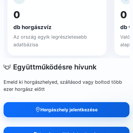
0
0
db horgászvíz
db v
Az ország egyik legrészletesebb
Valós
adatbázisa
alapj
Együttműködésre hívunk
Emeld ki horgászhelyed, szállásod vagy boltod több
ezer horgász előtt
Horgászhely jelentkezése