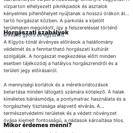
vízparton elhelyezett piknikpadok és asztalok
kényelmes pihenőhelyet nyújtanak a hosszú órákon át
tartó horgászat közben. A parkolás a kijelölt
területeken megoldott, így a felszereléssel történő
Horgászati szabályok
érkezés gyors és egyszerű.
A Kígyós-tónál érvényes előírások a halállomány
védelmét és a fenntartható horgászati kultúrát
szolgálják. A horgászat megkezdése előtt minden
esetben tájékozódj a hatályos horgászrendről és a
területi jegy előírásairól.
A mennyiségi korlátok és a méretkorlátozások
betartása minden látogató számára kötelező. A halak
kíméletes bánásmódja, a pontymatrac használata és a
horgászhely tisztasága alapvető elvárás. A
természetvédelmi területek és a védett növényzet
óvása kiemelt fontosságú, a nádasok károsítása tilos.
Mikor érdemes menni?