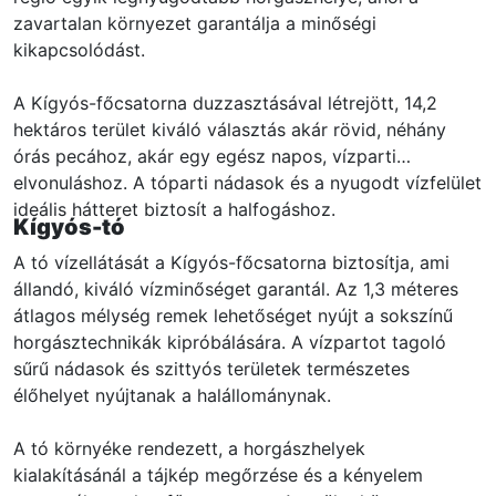
zavartalan környezet garantálja a minőségi
kikapcsolódást.
A Kígyós-főcsatorna duzzasztásával létrejött, 14,2
hektáros terület kiváló választás akár rövid, néhány
órás pecához, akár egy egész napos, vízparti
elvonuláshoz. A tóparti nádasok és a nyugodt vízfelület
ideális hátteret biztosít a halfogáshoz.
Kígyós-tó
A tó vízellátását a Kígyós-főcsatorna biztosítja, ami
állandó, kiváló vízminőséget garantál. Az 1,3 méteres
átlagos mélység remek lehetőséget nyújt a sokszínű
horgásztechnikák kipróbálására. A vízpartot tagoló
sűrű nádasok és szittyós területek természetes
élőhelyet nyújtanak a halállománynak.
A tó környéke rendezett, a horgászhelyek
kialakításánál a tájkép megőrzése és a kényelem