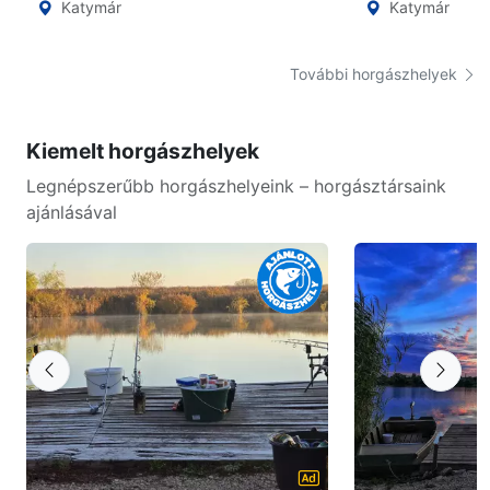
Katymár
Katymár
További horgászhelyek
Kiemelt horgászhelyek
Legnépszerűbb horgászhelyeink – horgásztársaink
ajánlásával