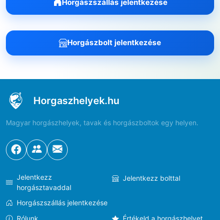
Horgászszállás jelentkezése
Horgászbolt jelentkezése
Horgaszhelyek.hu
Magyar horgászhelyek, tavak és horgászboltok egy helyen.
Jelentkezz
Jelentkezz bolttal
horgásztavaddal
Horgászszállás jelentkezése
Rólunk
Értékeld a horgászhelyet