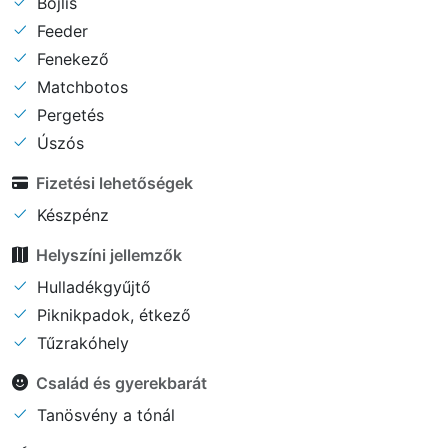
Bojlis
Feeder
Fenekező
Matchbotos
Pergetés
Úszós
Fizetési lehetőségek
Készpénz
Helyszíni jellemzők
Hulladékgyűjtő
Piknikpadok, étkező
Tűzrakóhely
Család és gyerekbarát
Tanösvény a tónál