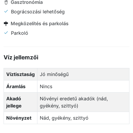
Gasztronómia
Bográcsozási lehetőség
Megközelítés és parkolás
Parkoló
Víz jellemzői
Víztisztaság
Jó minőségű
Áramlás
Nincs
Akadó
Növényi eredetű akadók (nád,
jellege
gyékény, szittyó)
Növényzet
Nád, gyékény, szittyó