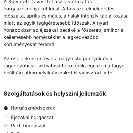
A Kígyós-tó tavasztól őszig változatos
horgászélményeket kínál. A tavaszi felmelegedés
időszaka, április és május, a halak intenzív táplálkozása
miatt az egyik legígéretesebb időszak. A nyári
hónapokban az éjszakai pecáké a főszerep, amikor a
kellemesebb hőmérséklet a legkedvezőbb
körülményeket teremti.
Az ősz beköszöntével a nagytestű pontyok és a
ragadozóhalak aktivitása fokozódik, egészen a fagyok
beálltáig. Akármelyik évszakot is választod, a tó
garantálja a nyugodt és eredményes horgászat örömét.
Szolgáltatások és helyszíni jellemzők
Horgászmódszerek
Éjszakai horgászat
Parti horgászat