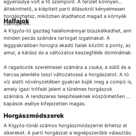
egyensúlya volt a fő szempont. A terület könnyen
áttekinthető, a kiépített parti állásokról kényelmesen
horgászhatsz, miközben átadhatod magad a környék
Halfajok
csendjének.
A Kígyós-tó gazdag halállománnyal büszkélkedhet, ami
minden pecás számára tartogat izgalmakat. A
leggyakrabban horogra akadó halak között a ponty, az
amur, a kárász és a változatos keszegfélék dominálnak.
A ragadozók szerelmesei számára a csuka, a süllő és a
harcsa jelenléte teszi változatossá a horgászatot. A tó
víz alatti növényzetében gyakran bújik meg a compó is,
amely igazi trófeát jelent a türelmes horgászok
számára. A rendszeres telepítéseknek köszönhetően a
kapások esélye kifejezetten magas.
Horgászmódszerek
A Kígyós-tónál számos horgászmódszerrel érhetsz el
sikereket. A parti horgászat a legnépszerűbb választás: