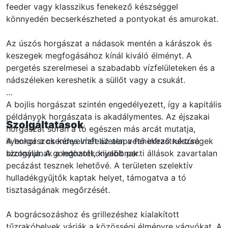
feeder vagy klasszikus fenekező készséggel
könnyedén becserkészheted a pontyokat és amurokat.
Az úszós horgászat a nádasok mentén a kárászok és
keszegek megfogásához kínál kiváló élményt. A
pergetés szerelmesei a szabadabb vízfelületeken és a
nádszéleken kereshetik a süllőt vagy a csukát.
A bojlis horgászat szintén engedélyezett, így a kapitális
példányok horgászata is akadálymentes. Az éjszakai
Szolgáltatások
horgászat során a tó egészen más arcát mutatja,
ilyenkor a csendes vízfelületen a fenekező készségek
A horgászok kényelmét az alapvető infrastruktúra
bizonyulnak a leghatékonyabbnak.
szolgálja. A gondozott, kijelölt parti állások zavartalan
pecázást tesznek lehetővé. A területen szelektív
hulladékgyűjtők kaptak helyet, támogatva a tó
tisztaságának megőrzését.
A bográcsozáshoz és grillezéshez kialakított
tűzrakóhelyek várják a közösségi élményre vágyókat. A