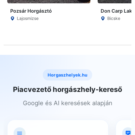
Pozsár Horgásztó
Don Carp Lake
Lajosmizse
Bicske
Horgaszhelyek.hu
Piacvezető horgászhely-kereső
Google és AI keresések alapján