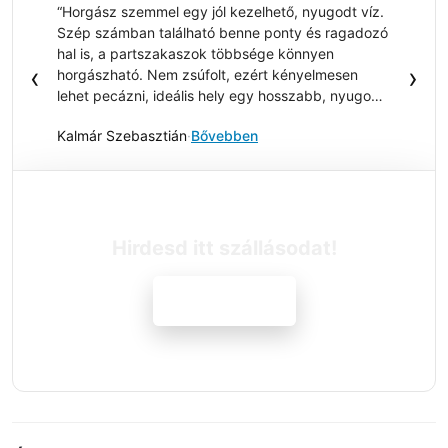
“Horgász szemmel egy jól kezelhető, nyugodt víz.
Szép számban található benne ponty és ragadozó
hal is, a partszakaszok többsége könnyen
‹
›
horgászható. Nem zsúfolt, ezért kényelmesen
lehet pecázni, ideális hely egy hosszabb, nyugodt
horgászatra.”
Kalmár Szebasztián
·
Bővebben
Hirdesd itt szállásodat!
Jelentkezem