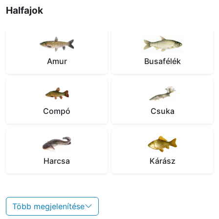
Halfajok
Amur
Busafélék
Compó
Csuka
Harcsa
Kárász
Több megjelenítése