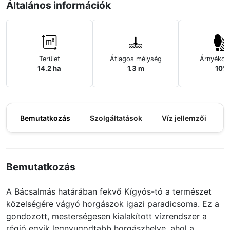
Általános információk
Terület
Átlagos mélység
Árnyékos
14.2 ha
1.3 m
10%
Bemutatkozás
Szolgáltatások
Víz jellemzői
M
Bemutatkozás
A Bácsalmás határában fekvő Kígyós-tó a természet
közelségére vágyó horgászok igazi paradicsoma. Ez a
gondozott, mesterségesen kialakított vízrendszer a
régió egyik legnyugodtabb horgászhelye, ahol a