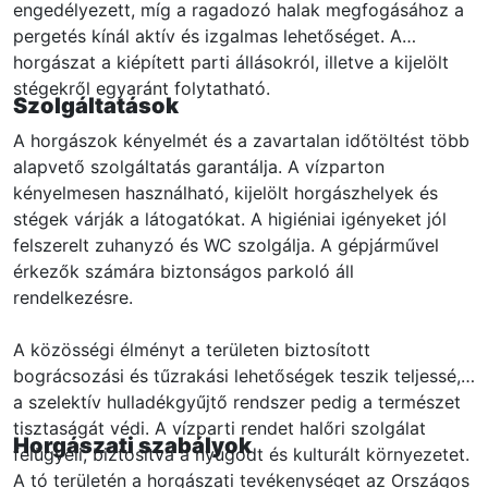
engedélyezett, míg a ragadozó halak megfogásához a
pergetés kínál aktív és izgalmas lehetőséget. A
horgászat a kiépített parti állásokról, illetve a kijelölt
stégekről egyaránt folytatható.
Szolgáltatások
A horgászok kényelmét és a zavartalan időtöltést több
alapvető szolgáltatás garantálja. A vízparton
kényelmesen használható, kijelölt horgászhelyek és
stégek várják a látogatókat. A higiéniai igényeket jól
felszerelt zuhanyzó és WC szolgálja. A gépjárművel
érkezők számára biztonságos parkoló áll
rendelkezésre.
A közösségi élményt a területen biztosított
bográcsozási és tűzrakási lehetőségek teszik teljessé,
a szelektív hulladékgyűjtő rendszer pedig a természet
tisztaságát védi. A vízparti rendet halőri szolgálat
Horgászati szabályok
felügyeli, biztosítva a nyugodt és kulturált környezetet.
A tó területén a horgászati tevékenységet az Országos