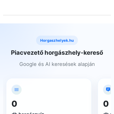
Horgaszhelyek.hu
Piacvezető horgászhely-kereső
Google és AI keresések alapján
0
0