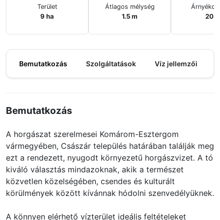
Terület
Átlagos mélység
Árnyékos
9 ha
1.5 m
20%
Bemutatkozás
Szolgáltatások
Víz jellemzői
M
Bemutatkozás
A horgászat szerelmesei Komárom-Esztergom
vármegyében, Császár település határában találják meg
ezt a rendezett, nyugodt környezetű horgászvizet. A tó
kiváló választás mindazoknak, akik a természet
közvetlen közelségében, csendes és kulturált
körülmények között kívánnak hódolni szenvedélyüknek.
A könnyen elérhető vízterület ideális feltételeket