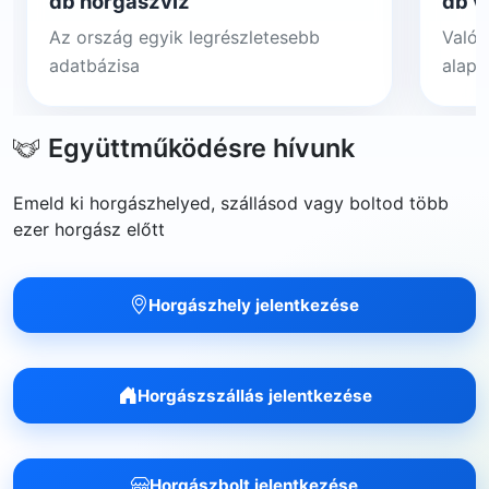
db horgászvíz
db v
Az ország egyik legrészletesebb
Valós
adatbázisa
alapj
Együttműködésre hívunk
Emeld ki horgászhelyed, szállásod vagy boltod több
ezer horgász előtt
Horgászhely jelentkezése
Horgászszállás jelentkezése
Horgászbolt jelentkezése