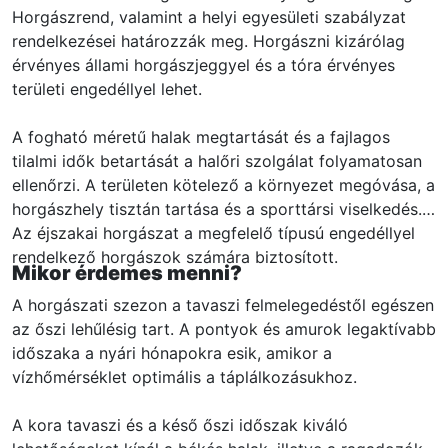
Horgászrend, valamint a helyi egyesületi szabályzat
rendelkezései határozzák meg. Horgászni kizárólag
érvényes állami horgászjeggyel és a tóra érvényes
területi engedéllyel lehet.
A fogható méretű halak megtartását és a fajlagos
tilalmi idők betartását a halőri szolgálat folyamatosan
ellenőrzi. A területen kötelező a környezet megóvása, a
horgászhely tisztán tartása és a sporttársi viselkedés.
Az éjszakai horgászat a megfelelő típusú engedéllyel
rendelkező horgászok számára biztosított.
Mikor érdemes menni?
A horgászati szezon a tavaszi felmelegedéstől egészen
az őszi lehűlésig tart. A pontyok és amurok legaktívabb
időszaka a nyári hónapokra esik, amikor a
vízhőmérséklet optimális a táplálkozásukhoz.
A kora tavaszi és a késő őszi időszak kiváló