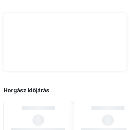
Horgász időjárás