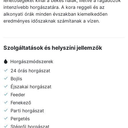
lehetőségeket kínál a békés halak, illetve a ragadozók
intenzívebb horgászatára. A kora reggeli és az
alkonyati órák minden évszakban kiemelkedően
eredményes időszaknak számítanak a vízen.
Szolgáltatások és helyszíni jellemzők
Horgászmódszerek
24 órás horgászat
Bojlis
Éjszakai horgászat
Feeder
Fenekező
Parti horgászat
Pergetés
Stégről horgászat