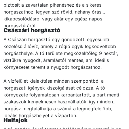
biztosít a zavartalan pihenéshez és a sikeres
horgászathoz, legyen szó rövid, néhány órás
kikapcsolódásról vagy akár egy egész napos
horgásztúráról.
Császári horgásztó
A Császári horgásztó egy gondozott, egyesületi
kezelésű állóvíz, amely a régió egyik legkedveltebb
horgászhelye. A tó területe megközelítőleg 9 hektár,
víztükre nyugodt, áramlástól mentes, ami ideális
környezetet teremt a nyugodt horgászathoz.
A vízfelület kialakítása minden szempontból a
horgászati igények kiszolgálását célozza. A tó
környezete folyamatosan karbantartott, a part menti
szakaszok kényelmesen használhatók, így minden
horgász megtalálhatja a számára legmegfelelőbb,
ideális horgászhelyet a vízparton.
Halfajok