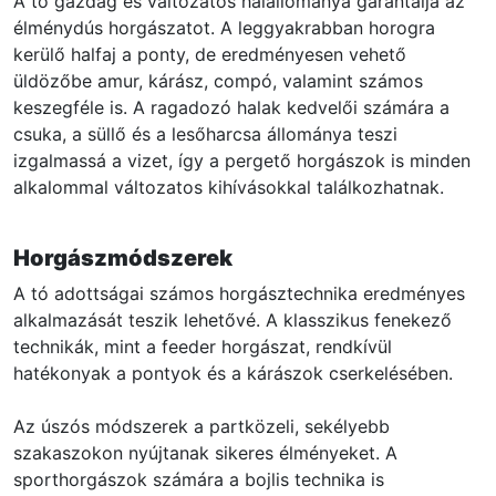
A tó gazdag és változatos halállománya garantálja az
élménydús horgászatot. A leggyakrabban horogra
kerülő halfaj a ponty, de eredményesen vehető
üldözőbe amur, kárász, compó, valamint számos
keszegféle is. A ragadozó halak kedvelői számára a
csuka, a süllő és a lesőharcsa állománya teszi
izgalmassá a vizet, így a pergető horgászok is minden
alkalommal változatos kihívásokkal találkozhatnak.
Horgászmódszerek
A tó adottságai számos horgásztechnika eredményes
alkalmazását teszik lehetővé. A klasszikus fenekező
technikák, mint a feeder horgászat, rendkívül
hatékonyak a pontyok és a kárászok cserkelésében.
Az úszós módszerek a partközeli, sekélyebb
szakaszokon nyújtanak sikeres élményeket. A
sporthorgászok számára a bojlis technika is