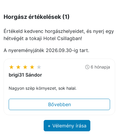
Horgász értékelések (1)
Értékeld kedvenc horgászhelyeidet, és nyerj egy
hétvégét a tokaji Hotel Csillagban!
A nyereményjáték 2026.09.30-ig tart.
★
★
★
★
★
6 hónapja
brigi31 Sándor
Nagyon szèp környezet, sok halal.
Bővebben
+ Vélemény írása