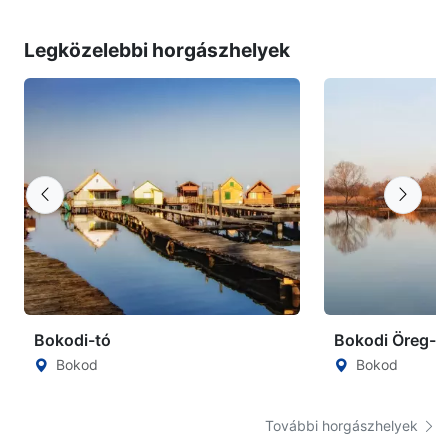
Legközelebbi horgászhelyek
Bokodi-tó
Bokodi Öreg-t
Bokod
Bokod
További horgászhelyek