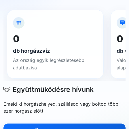
0
0
db horgászvíz
db v
Az ország egyik legrészletesebb
Valós
adatbázisa
alapj
Együttműködésre hívunk
Emeld ki horgászhelyed, szállásod vagy boltod több
ezer horgász előtt