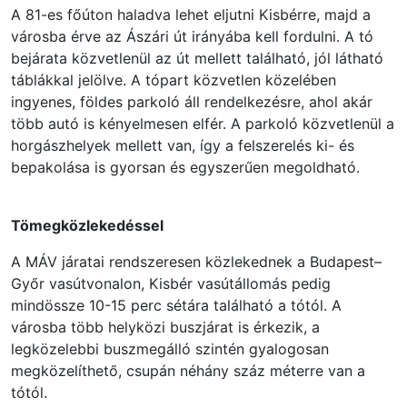
A 81-es főúton haladva lehet eljutni Kisbérre, majd a
városba érve az Ászári út irányába kell fordulni. A tó
bejárata közvetlenül az út mellett található, jól látható
táblákkal jelölve. A tópart közvetlen közelében
ingyenes, földes parkoló áll rendelkezésre, ahol akár
több autó is kényelmesen elfér. A parkoló közvetlenül a
horgászhelyek mellett van, így a felszerelés ki- és
bepakolása is gyorsan és egyszerűen megoldható.
Tömegközlekedéssel
A MÁV járatai rendszeresen közlekednek a Budapest–
Győr vasútvonalon, Kisbér vasútállomás pedig
mindössze 10-15 perc sétára található a tótól. A
városba több helyközi buszjárat is érkezik, a
legközelebbi buszmegálló szintén gyalogosan
megközelíthető, csupán néhány száz méterre van a
tótól.