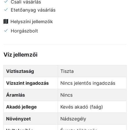
Csali vásárlás
Etetőanyag vásárlás
Helyszíni jellemzők
Horgászbolt
Víz jellemzői
Víztisztaság
Tiszta
Vízszint ingadozás
Nincs jelentős ingadozás
Áramlás
Nincs
Akadó jellege
Kevés akadó (faág)
Növényzet
Nádszegély