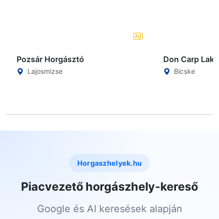
Pozsár Horgásztó
Don Carp Lake
Lajosmizse
Bicske
Horgaszhelyek.hu
Piacvezető horgászhely-kereső
Google és AI keresések alapján