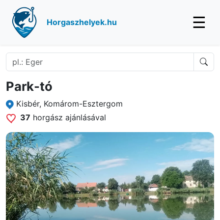
☰
Horgaszhelyek.hu
Park-tó
Kisbér, Komárom-Esztergom
37
horgász ajánlásával