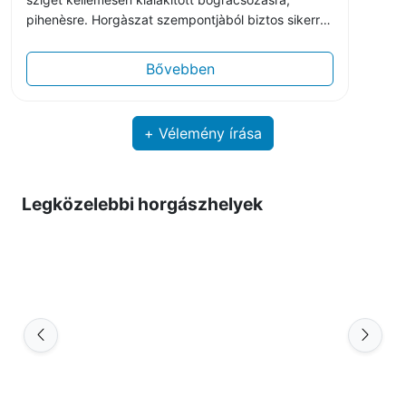
pihenèsre. Horgàszat szempontjàból biztos sikerre
lehet szàmítani mind bèkès mind ragadozó halak
szempontjàból. Fontos az egyesületnek az
Bővebben
utànpótlàs nevelèse, így sok gyermekhorgász
program van egèsz èvben(gyermek horgàsz
verseny, szakkörök, tanodàk, nyàri tàborok)
+ Vélemény írása
Legközelebbi horgászhelyek