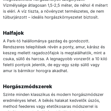
Vízmélysége átlagosan 1,5-2,5 méter, de néhol 4 métert
is eléri. A víz tiszta, a növényzet természetes, de nem
túlburjánzott – ideális horgászkörnyezetet biztosít.
Halfajok
A Park-tó halállománya gazdag és gondozott.
Rendszeres telepítések révén a ponty, amur, kárász és
keszeg mellett ragadozófajok is megtalálhatók, mint a
csuka, süllő és harcsa. A legnagyobb vonzerőt a 10 kiló
feletti pontyok jelentik, de egy-egy szép süllő vagy
amur is bármikor horogra akadhat.
Horgászmódszerek
Szinte minden klasszikus és modern horgászmódszer
eredményes lehet. A békés halakat kedvelők úszós,
method feederes vagy etetőkosaras módszerrel is