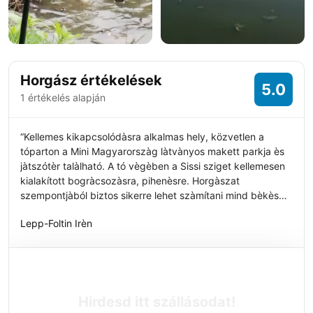
+8 fotó
Horgász értékelések
5.0
1 értékelés alapján
“Kellemes kikapcsolódàsra alkalmas hely, közvetlen a
tóparton a Mini Magyarorszàg làtvànyos makett parkja ès
jàtszótèr talàlható. A tó vègèben a Sissi sziget kellemesen
kialakított bogràcsozàsra, pihenèsre. Horgàszat
szempontjàból biztos sikerre lehet szàmítani mind bèkès
mind ragadozó halak szempontjàból. Fontos az
Lepp-Foltin Irèn
egyesületnek az utànpótlàs nevelèse, így sok
gyermekhorgász program van egèsz èvben(gyermek
horgàsz verseny, szakkörök, tanodàk, nyàri tàborok)”
Hirdesd itt szállásodat!