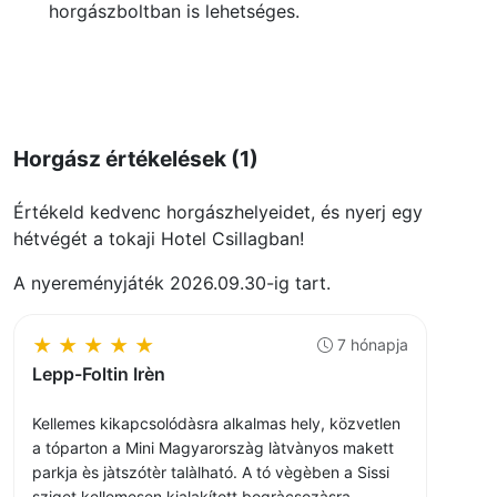
horgászboltban is lehetséges.
Horgász értékelések (1)
Értékeld kedvenc horgászhelyeidet, és nyerj egy
hétvégét a tokaji Hotel Csillagban!
A nyereményjáték 2026.09.30-ig tart.
★
★
★
★
★
7 hónapja
Lepp-Foltin Irèn
Kellemes kikapcsolódàsra alkalmas hely, közvetlen
a tóparton a Mini Magyarorszàg làtvànyos makett
parkja ès jàtszótèr talàlható. A tó vègèben a Sissi
sziget kellemesen kialakított bogràcsozàsra,