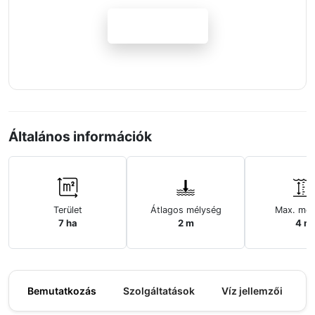
Jelentkezem
Általános információk
Terület
Átlagos mélység
Max. mél
7 ha
2 m
4 m
Bemutatkozás
Szolgáltatások
Víz jellemzői
M