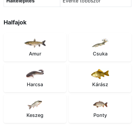
Haltelepítés
Évente többször
Halfajok
Amur
Csuka
Harcsa
Kárász
Keszeg
Ponty