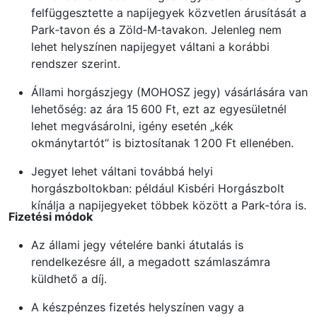
felfüggesztette a napijegyek közvetlen árusítását a
Park‑tavon és a Zöld‑M‑tavakon. Jelenleg nem
lehet helyszínen napijegyet váltani a korábbi
rendszer szerint.
Állami horgászjegy (MOHOSZ jegy) vásárlására van
lehetőség: az ára 15 600 Ft, ezt az egyesületnél
lehet megvásárolni, igény esetén „kék
okmánytartót” is biztosítanak 1 200 Ft ellenében.
Jegyet lehet váltani továbbá helyi
horgászboltokban: például Kisbéri Horgászbolt
kínálja a napijegyeket többek között a Park-tóra is.
Fizetési módok
Az állami jegy vételére banki átutalás is
rendelkezésre áll, a megadott számlaszámra
küldhető a díj.
A készpénzes fizetés helyszínen vagy a