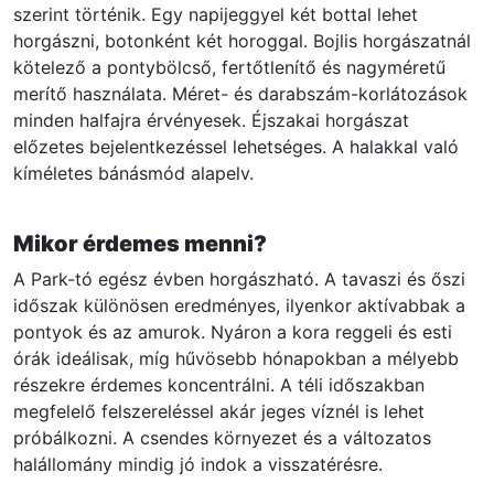
szerint történik. Egy napijeggyel két bottal lehet
horgászni, botonként két horoggal. Bojlis horgászatnál
kötelező a pontybölcső, fertőtlenítő és nagyméretű
merítő használata. Méret- és darabszám-korlátozások
minden halfajra érvényesek. Éjszakai horgászat
előzetes bejelentkezéssel lehetséges. A halakkal való
kíméletes bánásmód alapelv.
Mikor érdemes menni?
A Park-tó egész évben horgászható. A tavaszi és őszi
időszak különösen eredményes, ilyenkor aktívabbak a
pontyok és az amurok. Nyáron a kora reggeli és esti
órák ideálisak, míg hűvösebb hónapokban a mélyebb
részekre érdemes koncentrálni. A téli időszakban
megfelelő felszereléssel akár jeges víznél is lehet
próbálkozni. A csendes környezet és a változatos
halállomány mindig jó indok a visszatérésre.