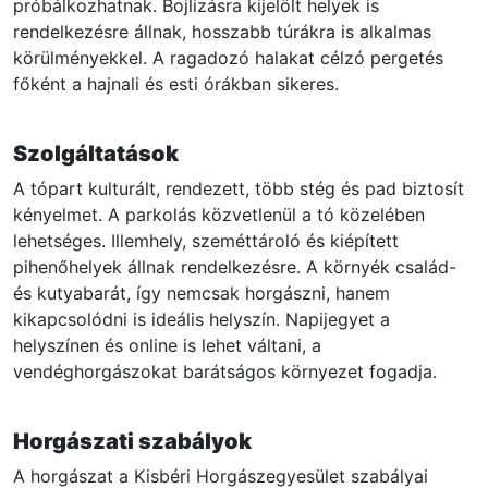
próbálkozhatnak. Bojlizásra kijelölt helyek is
rendelkezésre állnak, hosszabb túrákra is alkalmas
körülményekkel. A ragadozó halakat célzó pergetés
főként a hajnali és esti órákban sikeres.
Szolgáltatások
A tópart kulturált, rendezett, több stég és pad biztosít
kényelmet. A parkolás közvetlenül a tó közelében
lehetséges. Illemhely, szeméttároló és kiépített
pihenőhelyek állnak rendelkezésre. A környék család-
és kutyabarát, így nemcsak horgászni, hanem
kikapcsolódni is ideális helyszín. Napijegyet a
helyszínen és online is lehet váltani, a
vendéghorgászokat barátságos környezet fogadja.
Horgászati szabályok
A horgászat a Kisbéri Horgászegyesület szabályai