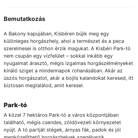
Bemutatkozás
A Bakony kapujában, Kisbéren bújik meg egy
különleges horgászhely, ahol a természet és a peca
szerelmesei is otthon érzik magukat. A Kisbéri Park-tó
nem csupán egy vízfelület – sokkal inkább egy
nyugalmat árasztó, mégis izgalmas horgászélményeket
kínáló sziget a mindennapok rohanásában. Akár az
úszós horgászatot, akár a bojlis kalandokat keresed, itt
biztosan megtalálod, amit keresel.
Park-tó
A közel 7 hektáros Park-tó a város központjában
található, mégis csendes, zöldövezeti környezetet
nyújt. A tó partját stégek, árnyas fák, padok és jól
megközelíthető horgászhelyek szegélyezik.