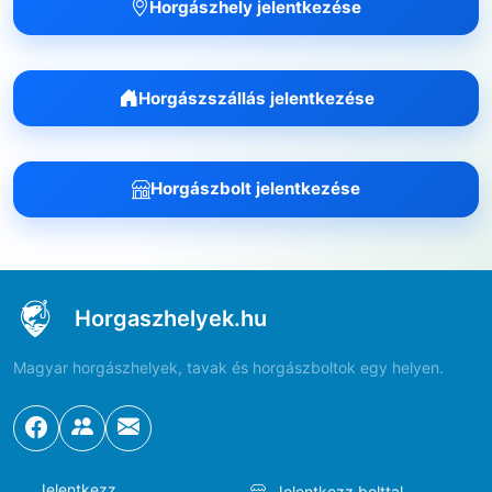
Horgászhely jelentkezése
Horgászszállás jelentkezése
Horgászbolt jelentkezése
Horgaszhelyek.hu
Magyar horgászhelyek, tavak és horgászboltok egy helyen.
Jelentkezz
Jelentkezz bolttal