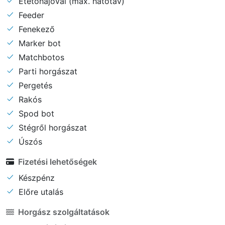
Etetőhajóval (max. hatótáv)
Feeder
Fenekező
Marker bot
Matchbotos
Parti horgászat
Pergetés
Rakós
Spod bot
Stégről horgászat
Úszós
Fizetési lehetőségek
Készpénz
Előre utalás
Horgász szolgáltatások