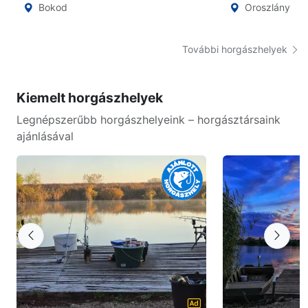
Bokod
Oroszlány
További horgászhelyek
Kiemelt horgászhelyek
Legnépszerűbb horgászhelyeink – horgásztársaink
ajánlásával