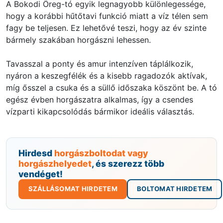
A Bokodi Öreg-tó egyik legnagyobb különlegessége,
hogy a korábbi hűtőtavi funkció miatt a víz télen sem
fagy be teljesen. Ez lehetővé teszi, hogy az év szinte
bármely szakában horgászni lehessen.
Tavasszal a ponty és amur intenzíven táplálkozik,
nyáron a keszegfélék és a kisebb ragadozók aktívak,
míg ősszel a csuka és a süllő időszaka köszönt be. A tó
egész évben horgászatra alkalmas, így a csendes
vízparti kikapcsolódás bármikor ideális választás.
Hirdesd
horgászboltodat vagy
horgászhelyedet
, és szerezz több
vendéget!
SZÁLLÁSOMAT HIRDETEM
BOLTOMAT HIRDETEM