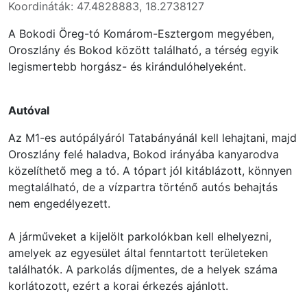
Koordináták: 47.4828883, 18.2738127
A Bokodi Öreg-tó Komárom-Esztergom megyében,
Oroszlány és Bokod között található, a térség egyik
legismertebb horgász- és kirándulóhelyeként.
Autóval
Az M1-es autópályáról Tatabányánál kell lehajtani, majd
Oroszlány felé haladva, Bokod irányába kanyarodva
közelíthető meg a tó. A tópart jól kitáblázott, könnyen
megtalálható, de a vízpartra történő autós behajtás
nem engedélyezett.
A járműveket a kijelölt parkolókban kell elhelyezni,
amelyek az egyesület által fenntartott területeken
találhatók. A parkolás díjmentes, de a helyek száma
korlátozott, ezért a korai érkezés ajánlott.