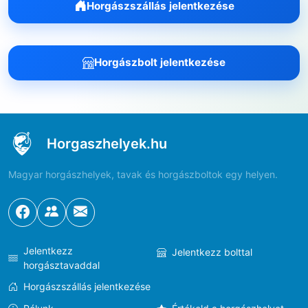
Horgászszállás jelentkezése
Horgászbolt jelentkezése
Horgaszhelyek.hu
Magyar horgászhelyek, tavak és horgászboltok egy helyen.
Jelentkezz
Jelentkezz bolttal
horgásztavaddal
Horgászszállás jelentkezése