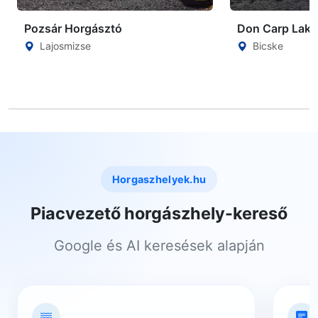
Pozsár Horgásztó
Don Carp Lake
Lajosmizse
Bicske
Horgaszhelyek.hu
Piacvezető horgászhely-kereső
Google és AI keresések alapján