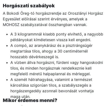
Horgászati szabályok
A Bokodi Öreg-tó horgászrendje az Oroszlányi Horgász
Egyesület előírásai szerint érvényes, amelyek a
MOHOSZ szabályzatával összhangban vannak.
A 3 kilogrammnál kisebb ponty elvihető, a nagyobb
példányokat kíméletesen vissza kell engedni.
A compó, az aranykárász és a pisztrángsügér
megtartása tilos, ahogy a 30 centiméternél
hosszabb dévérkeszegé is.
A vízben állva horgászni, fürdeni vagy hangoskodni
tilos, és minden horgásznak rendelkeznie kell
megfelelő méretű halpaplannal és mérleggel.
A szemét hátrahagyása, valamint a természet
károsítása szigorúan tilos, a szabályszegés a
horgászengedély azonnali bevonását vonhatja
maga után.
Mikor érdemes menni?