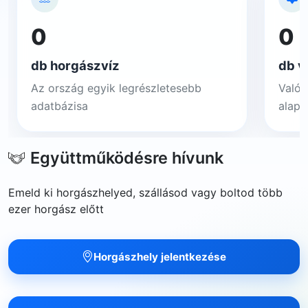
0
0
db horgászvíz
db v
Az ország egyik legrészletesebb
Valós
adatbázisa
alapj
Együttműködésre hívunk
Emeld ki horgászhelyed, szállásod vagy boltod több
ezer horgász előtt
Horgászhely jelentkezése