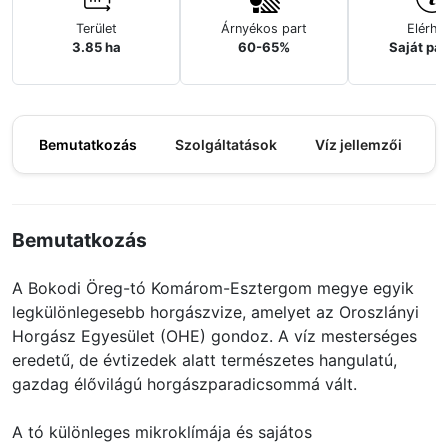
Terület
Árnyékos part
Elérhe
3.85 ha
60-65%
Saját pa
Bemutatkozás
Szolgáltatások
Víz jellemzői
M
Bemutatkozás
A Bokodi Öreg-tó Komárom-Esztergom megye egyik
legkülönlegesebb horgászvize, amelyet az Oroszlányi
Horgász Egyesület (OHE) gondoz. A víz mesterséges
eredetű, de évtizedek alatt természetes hangulatú,
gazdag élővilágú horgászparadicsommá vált.
A tó különleges mikroklímája és sajátos