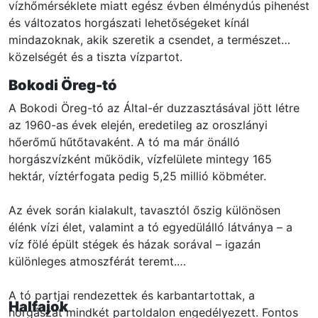
vízhőmérséklete miatt egész évben élménydús pihenést
és változatos horgászati lehetőségeket kínál
mindazoknak, akik szeretik a csendet, a természet
közelségét és a tiszta vízpartot.
Bokodi Öreg-tó
A Bokodi Öreg-tó az Által-ér duzzasztásával jött létre
az 1960-as évek elején, eredetileg az oroszlányi
hőerőmű hűtőtavaként. A tó ma már önálló
horgászvízként működik, vízfelülete mintegy 165
hektár, víztérfogata pedig 5,25 millió köbméter.
Az évek során kialakult, tavasztól őszig különösen
élénk vízi élet, valamint a tó egyedülálló látványa – a
víz fölé épült stégek és házak sorával – igazán
különleges atmoszférát teremt.
A tó partjai rendezettek és karbantartottak, a
Halfajok
horgászat mindkét partoldalon engedélyezett. Fontos