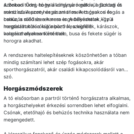
azonban tudni, hogy a völgyzáró gáton, a Bokodi út
A Bokodi Öreg-tó halállománya rendkívül gazdag és
menti szakaszon horgászni tilos. A csónakos és
sokszínű. A ponty és az amur mellett gyakori fogás a
behúzós módszerek nem engedélyezettek, így a
csuka, a süllő és a harcsa is. A békéshalak közül
horgászat kizárólag a partról, a kijelölt
megtalálhatók a különböző keszegfélék, kárászok,
horgászhelyeken történhet.
valamint alkalmanként balin, busa és fekete sügér is
horogra akadhat.
A rendszeres haltelepítéseknek köszönhetően a tóban
mindig számítani lehet szép fogásokra, akár
sporthorgászatról, akár családi kikapcsolódásról van
szó.
Horgászmódszerek
A tó elsősorban a partról történő horgászatra alkalmas,
a horgászhelyeket érkezési sorrendben lehet elfoglalni.
Csónak, etetőhajó és behúzós technika használata nem
megengedett.
A klasszikus fenekező és úszós módszerek mellett a