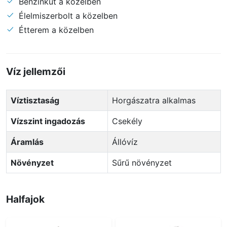
Benzinkút a közelben
Élelmiszerbolt a közelben
Étterem a közelben
Víz jellemzői
Víztisztaság
Horgászatra alkalmas
Vízszint ingadozás
Csekély
Áramlás
Állóvíz
Növényzet
Sűrű növényzet
Halfajok