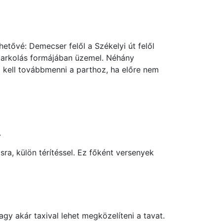
etővé: Demecser felől a Székelyi út felől
i parkolás formájában üzemel. Néhány
og kell továbbmenni a parthoz, ha előre nem
.
ra, külön térítéssel. Ez főként versenyek
agy akár taxival lehet megközelíteni a tavat.