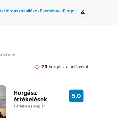
ok
Horgászszállások
Események
Blogok
arp Lake
29
horgász ajánlásával
Horgász
5.0
értékelések
1 értékelés alapján