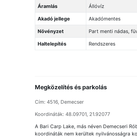
Áramlás
Állóvíz
Akadó jellege
Akadómentes
Növényzet
Part menti nádas, f
Haltelepítés
Rendszeres
Megközelítés és parkolás
Cím: 4516, Demecser
Koordináták: 48.09701, 21.92077
A Bari Carp Lake, más néven Demecseri Rób
koordináták nem kerültek nyilvánosságra kon