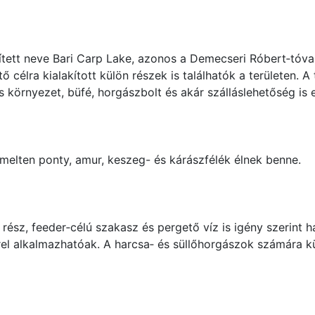
ített neve Bari Carp Lake, azonos a Demecseri Róbert‑tóval.
 célra kialakított külön részek is találhatók a területen. A
környezet, büfé, horgászbolt és akár szálláslehetőség is e
melten ponty, amur, keszeg- és kárászfélék élnek benne.
 rész, feeder‑célú szakasz és pergető víz is igény szerint 
rrel alkalmazhatóak. A harcsa‑ és süllőhorgászok számára k