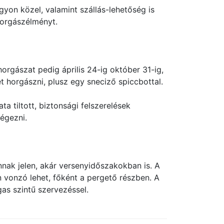
yon közel, valamint szállás-lehetőség is
horgászélményt.
horgászat pedig április 24-ig október 31-ig,
 horgászni, plusz egy sneciző spiccbottal.
ta tiltott, biztonsági felszerelések
égezni.
nak jelen, akár versenyidőszakokban is. A
 vonzó lehet, főként a pergető részben. A
as szintű szervezéssel.