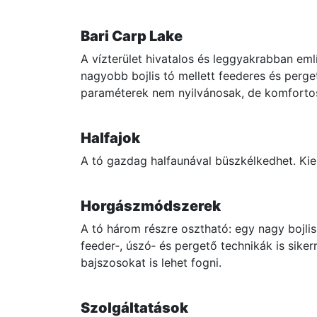
Bari Carp Lake
A vízterület hivatalos és leggyakrabban eml
nagyobb bojlis tó mellett feederes és pergető
paraméterek nem nyilvánosak, de komfortos 
Halfajok
A tó gazdag halfaunával büszkélkedhet. Kie
Horgászmódszerek
A tó három részre osztható: egy nagy bojlis
feeder‑, úszó‑ és pergető technikák is sike
bajszosokat is lehet fogni.
Szolgáltatások