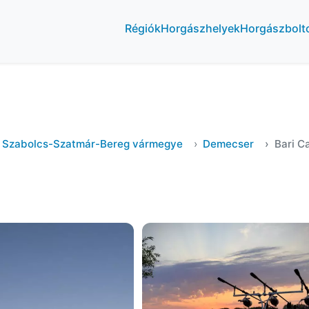
Régiók
Horgászhelyek
Horgászbolt
Szabolcs-Szatmár-Bereg vármegye
Demecser
Bari C