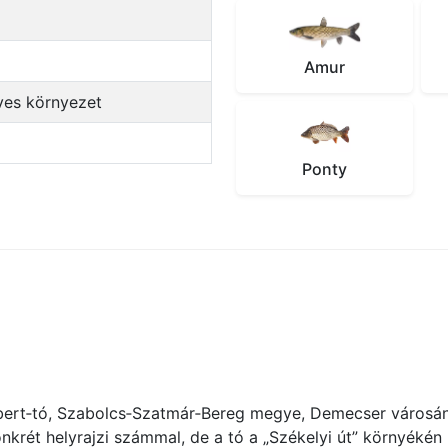
Amur
üves környezet
Ponty
ert‑tó, Szabolcs‑Szatmár‑Bereg megye, Demecser városána
krét helyrajzi számmal, de a tó a „Székelyi út” környékén 