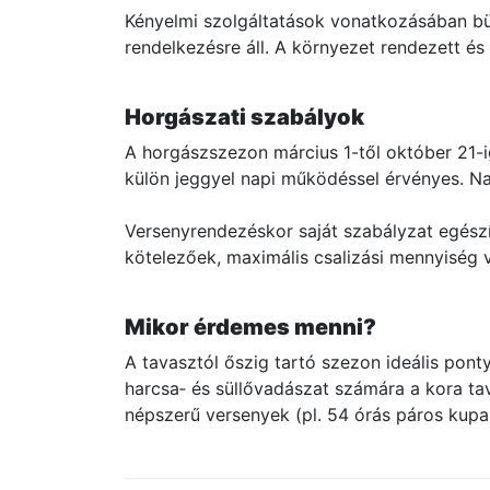
Kényelmi szolgáltatások vonatkozásában büf
rendelkezésre áll. A környezet rendezett és
Horgászati szabályok
A horgászszezon március 1-től október 21-ig 
külön jeggyel napi működéssel érvényes. Na
Versenyrendezéskor saját szabályzat egészíti 
kötelezőek, maximális csalizási mennyiség 
Mikor érdemes menni?
A tavasztól őszig tartó szezon ideális pon
harcsa‑ és süllővadászat számára a kora ta
népszerű versenyek (pl. 54 órás páros kupa)