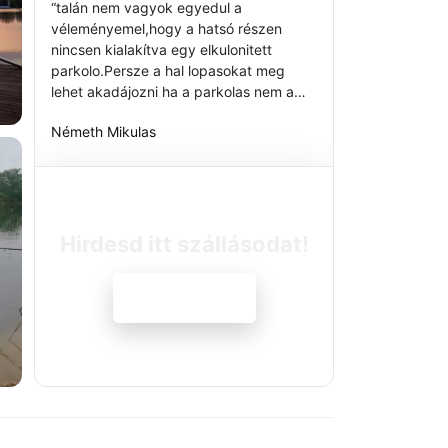
“talán nem vagyok egyedul a
véleményemel,hogy a hatsó részen
nincsen kialakítva egy elkulonitett
parkolo.Persze a hal lopasokat meg
lehet akadájozni ha a parkolas nem a
kozvetlen parton van.De sokan
Németh Mikulas
megjegyezték ,hogy a saroknál van hely
az autoknak igy nem kéne 12 percet
gyalogolni..............”
Hirdesd itt szállásodat!
Jelentkezem