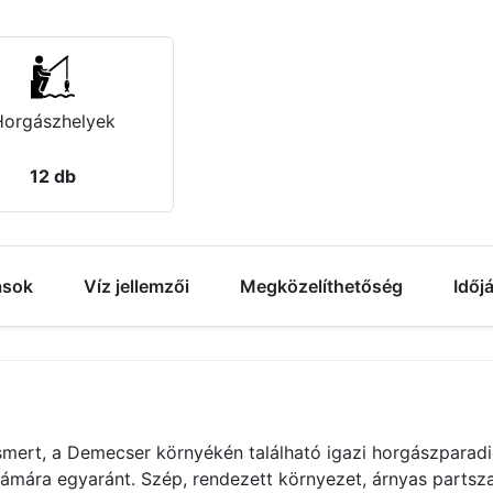
Horgászhelyek
12 db
ások
Víz jellemzői
Megközelíthetőség
Időj
smert, a Demecser környékén található igazi horgászparadi
mára egyaránt. Szép, rendezett környezet, árnyas partszak