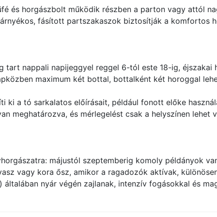
é és horgászbolt működik részben a parton vagy attól nag
 árnyékos, fásított partszakaszok biztosítják a komfortos 
tart nappali napijeggyel reggel 6-tól este 18-ig, éjszakai 
pközben maximum két bottal, bottalként két horoggal lehet
ki a tó sarkalatos előírásait, például fonott előke használa
van meghatározva, és mérlegelést csak a helyszínen lehet v
tyhorgászatra: májustól szeptemberig komoly példányok van
vasz vagy kora ősz, amikor a ragadozók aktívak, különösen
 általában nyár végén zajlanak, intenzív fogásokkal és mag