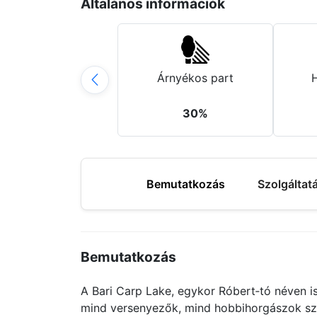
Általános információk
Árnyékos part
30%
Bemutatkozás
Szolgáltat
Bemutatkozás
A Bari Carp Lake, egykor Róbert‑tó néven i
mind versenyezők, mind hobbihorgászok szá