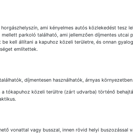
horgászhelyszín, ami kényelmes autós közlekedést tesz leh
tó mellett parkoló található, ami jellemzően díjmentes utca
t be kell állítani a kapuhoz közeli területre, és onnan gyal
séget említettek.
találhatók, díjmentesen használhatók, árnyas környezetben
a tókapuhoz közeli terültre (zárt udvarba) történő behajtás
aktikus.
hető vonattal vagy busszal, innen rövid helyi buszozással v