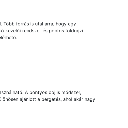
 Több forrás is utal arra, hogy egy
 tó kezelői rendszer és pontos földrajzi
lérhető.
használható. A pontyos bojlis módszer,
ülönösen ajánlott a pergetés, ahol akár nagy