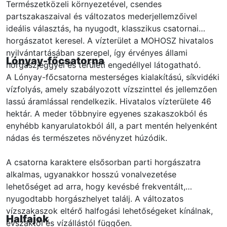
Természetközeli környezetével, csendes
partszakaszaival és változatos mederjellemzőivel
ideális választás, ha nyugodt, klasszikus csatornai
horgászatot keresel. A vízterület a MOHOSZ hivatalos
nyilvántartásában szerepel, így érvényes állami
Lónyay-főcsatorna
horgászjeggyel és területi engedéllyel látogatható.
A Lónyay-főcsatorna mesterséges kialakítású, síkvidéki
vízfolyás, amely szabályozott vízszinttel és jellemzően
lassú áramlással rendelkezik. Hivatalos vízterülete 46
hektár. A meder többnyire egyenes szakaszokból és
enyhébb kanyarulatokból áll, a part mentén helyenként
nádas és természetes növényzet húzódik.
A csatorna karaktere elsősorban parti horgászatra
alkalmas, ugyanakkor hosszú vonalvezetése
lehetőséget ad arra, hogy kevésbé frekventált,
nyugodtabb horgászhelyet találj. A változatos
vízszakaszok eltérő halfogási lehetőségeket kínálnak,
Halfajok
évszaktól és vízállástól függően.