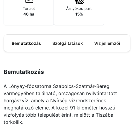
Terület
Árnyékos part
46 ha
15%
Bemutatkozás
Szolgáltatások
Víz jellemzői
M
Bemutatkozás
A Lónyay-főcsatorna Szabolcs-Szatmár-Bereg
vármegyében található, országosan nyilvántartott
horgászvíz, amely a Nyírség vízrendszerének
meghatározó eleme. A közel 91 kilométer hosszú
vízfolyás több települést érint, mielőtt a Tiszába
torkollik.