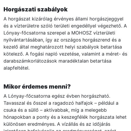
Horgászati szabályok
A horgászat kizárólag érvényes állami horgászjeggyel
és a vízterületre szóló területi engedéllyel végezhető. A
Lónyay-főcsatorna szerepel a MOHOSZ vízterületi
nyilvántartásában, így az országos horgászrend és a
kezelő által meghatározott helyi szabályok betartása
kötelező. A fogási napló vezetése, valamint a méret- és
darabszámkorlátozások maradéktalan betartása
alapfeltétel.
Mikor érdemes menni?
A Lónyay-főcsatorna egész évben horgászható.
Tavasszal és ősszel a ragadozó halfajok – például a
csuka és a süllő – aktívabbak, míg a melegebb
hónapokban a ponty és a keszegfélék horgászata lehet
különösen eredményes. A vízállás és az időjárás
jelentősen befolyásolja az eredményességet, ezért