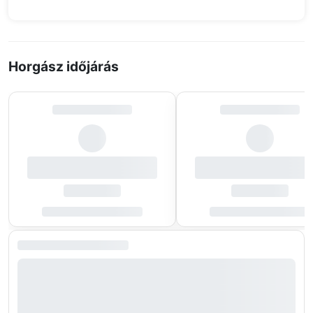
Horgász időjárás