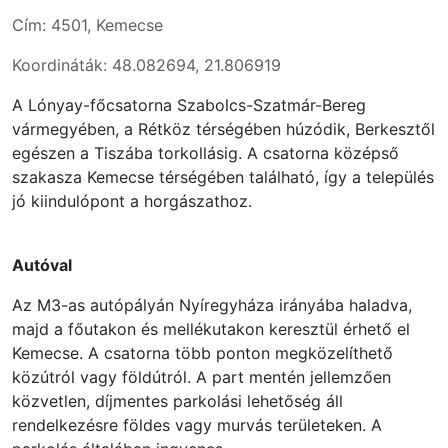
Cím: 4501, Kemecse
Koordináták: 48.082694, 21.806919
A Lónyay-főcsatorna Szabolcs-Szatmár-Bereg
vármegyében, a Rétköz térségében húzódik, Berkesztől
egészen a Tiszába torkollásig. A csatorna középső
szakasza Kemecse térségében található, így a település
jó kiindulópont a horgászathoz.
Autóval
Az M3-as autópályán Nyíregyháza irányába haladva,
majd a főutakon és mellékutakon keresztül érhető el
Kemecse. A csatorna több ponton megközelíthető
közútról vagy földútról. A part mentén jellemzően
közvetlen, díjmentes parkolási lehetőség áll
rendelkezésre földes vagy murvás területeken. A