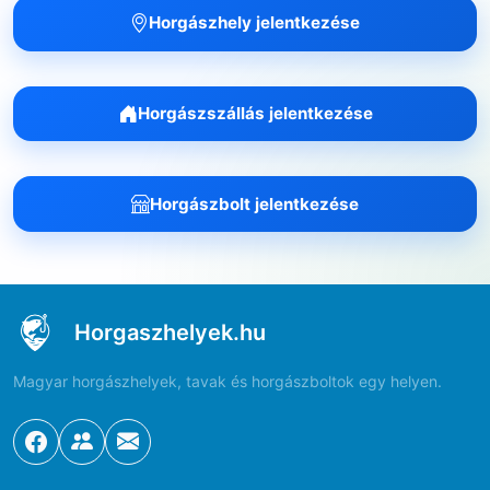
Horgászhely jelentkezése
Horgászszállás jelentkezése
Horgászbolt jelentkezése
Horgaszhelyek.hu
Magyar horgászhelyek, tavak és horgászboltok egy helyen.