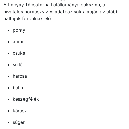
A Lónyay-főcsatorna halállománya sokszínű, a
hivatalos horgászvizes adatbázisok alapján az alábbi
halfajok fordulnak elő:
ponty
amur
csuka
süllő
harcsa
balin
keszegfélék
kárász
sügér