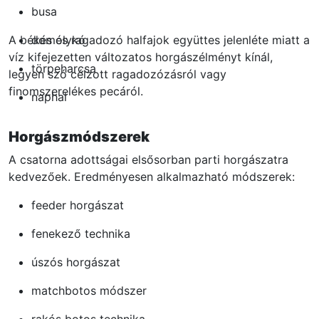
busa
A békés és ragadozó halfajok együttes jelenléte miatt a
domolykó
víz kifejezetten változatos horgászélményt kínál,
törpeharcsa
legyen szó célzott ragadozózásról vagy
finomszerelékes pecáról.
naphal
Horgászmódszerek
A csatorna adottságai elsősorban parti horgászatra
kedvezőek. Eredményesen alkalmazható módszerek:
feeder horgászat
fenekező technika
úszós horgászat
matchbotos módszer
rakós botos technika