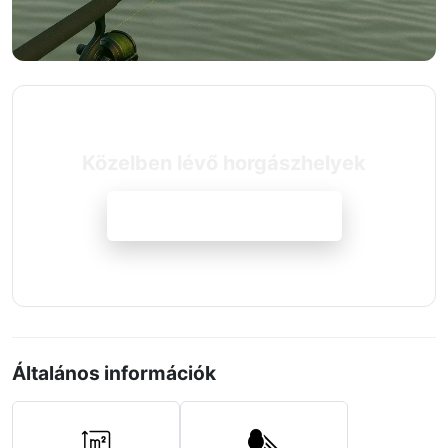
Közelben lévő horgászhelyek
Megnézem a szállásokat
Általános információk