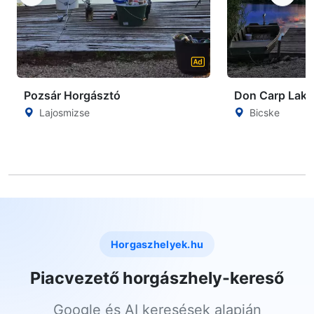
Pozsár Horgásztó
Don Carp Lake
Lajosmizse
Bicske
Horgaszhelyek.hu
Piacvezető horgászhely-kereső
Google és AI keresések alapján