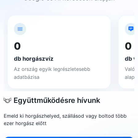
0
0
db horgászvíz
db v
Az ország egyik legrészletesebb
Valós
adatbázisa
alapj
Együttműködésre hívunk
Emeld ki horgászhelyed, szállásod vagy boltod több
ezer horgász előtt