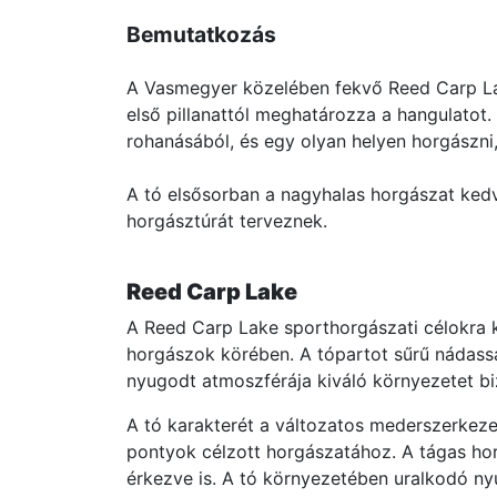
Bemutatkozás
A Vasmegyer közelében fekvő Reed Carp Lak
első pillanattól meghatározza a hangulatot.
rohanásából, és egy olyan helyen horgászni
A tó elsősorban a nagyhalas horgászat ked
horgásztúrát terveznek.
Reed Carp Lake
A Reed Carp Lake sporthorgászati célokra ki
horgászok körében. A tópartot sűrű nádassa
nyugodt atmoszférája kiváló környezetet b
A tó karakterét a változatos mederszerkeze
pontyok célzott horgászatához. A tágas hor
érkezve is. A tó környezetében uralkodó ny