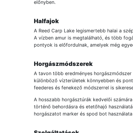
előnyben.
Halfajok
A Reed Carp Lake legismertebb halai a szép
A vízben amur is megtalálható, és több fogá
pontyok is előfordulnak, amelyek még egye
Horgászmódszerek
A tavon több eredményes horgászmódszer is 
különböző vízterületek könnyebben és pon
feederes és fenekező módszerrel is sikeresen
A hosszabb horgásztúrák kedvelői számára n
történő behordásra és etetőhajó használatá
horgászatot marker és spod bot használata i
Szolgáltatások