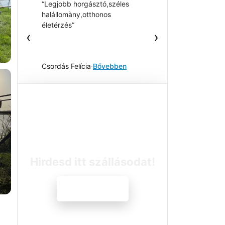
“Legjobb horgásztó,széles
halállomàny,otthonos
életérzés”
‹
›
Csordás Felícia
·
Bővebben
Hirdesd itt szállásodat!
Jelentkezem