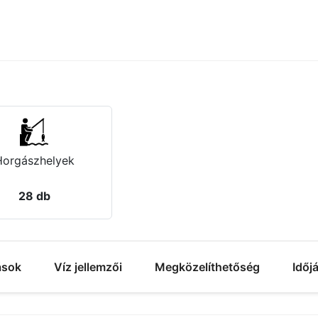
Horgászhelyek
28 db
ások
Víz jellemzői
Megközelíthetőség
Időj