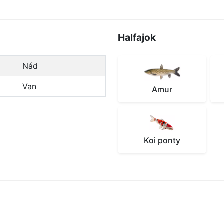
Halfajok
Nád
Van
Amur
Koi ponty