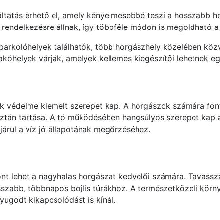
ltatás érhető el, amely kényelmesebbé teszi a hosszabb ho
is rendelkezésre állnak, így többféle módon is megoldható a
 parkolóhelyek találhatók, több horgászhely közelében közve
zrakóhelyek várják, amelyek kellemes kiegészítői lehetnek 
lak védelme kiemelt szerepet kap. A horgászok számára fo
isztán tartása. A tó működésében hangsúlyos szerepet kap 
járul a víz jó állapotának megőrzéséhez.
t lehet a nagyhalas horgászat kedvelői számára. Tavassza
sszabb, többnapos bojlis túrákhoz. A természetközeli körny
godt kikapcsolódást is kínál.