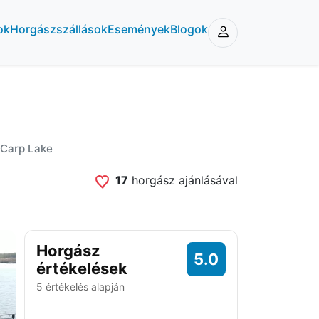
ok
Horgászszállások
Események
Blogok
Carp Lake
17
horgász ajánlásával
Horgász
5.0
értékelések
5 értékelés alapján