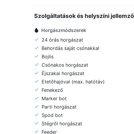
Szolgáltatások és helyszíni jellemz
Horgászmódszerek
24 órás horgászat
Behordás saját csónakkal
Bojlis
Csónakos horgászat
Éjszakai horgászat
Etetőhajóval (max. hatótáv)
Fenekező
Marker bot
Parti horgászat
Spod bot
Stégről horgászat
Feeder