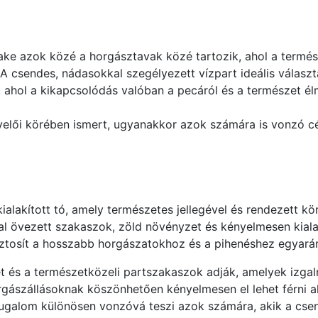
e azok közé a horgásztavak közé tartozik, ahol a termés
 A csendes, nádasokkal szegélyezett vízpart ideális válasz
, ahol a kikapcsolódás valóban a pecáról és a természet él
velői körében ismert, ugyanakkor azok számára is vonzó cé
alakított tó, amely természetes jellegével és rendezett kör
l övezett szakaszok, zöld növényzet és kényelmesen kialak
iztosít a hosszabb horgászatokhoz és a pihenéshez egyarán
t és a természetközeli partszakaszok adják, amelyek izga
gászállásoknak köszönhetően kényelmesen el lehet férni ak
ugalom különösen vonzóvá teszi azok számára, akik a csen