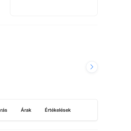
árás
Árak
Értékelések