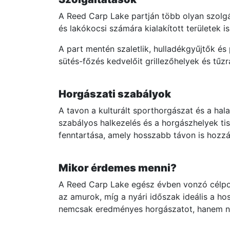
A Reed Carp Lake partján több olyan szolgá
és lakókocsi számára kialakított területek 
A part mentén szaletlik, hulladékgyűjtők és
sütés-főzés kedvelőit grillezőhelyek és tű
Horgászati szabályok
A tavon a kulturált sporthorgászat és a ha
szabályos halkezelés és a horgászhelyek t
fenntartása, amely hosszabb távon is hozzá
Mikor érdemes menni?
A Reed Carp Lake egész évben vonzó célpon
az amurok, míg a nyári időszak ideális a ho
nemcsak eredményes horgászatot, hanem nyu