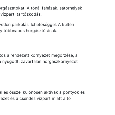
rgászatokat. A tónál faházak, sátorhelyek
 vízparti tartózkodás.
tlen parkolási lehetőséggel. A kültéri
egy többnapos horgásztúrának.
ntos a rendezett környezet megőrzése, a
a nyugodt, zavartalan horgászkörnyezet
l és ősszel különösen aktívak a pontyok és
ezet és a csendes vízpart miatt a tó