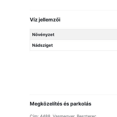
Víz jellemzői
Növényzet
Nádsziget
Megközelítés és parkolás
Cím: 4488, Vasmegyer, Beszterec