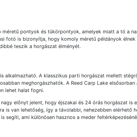
 méretű pontyok és tükörpontyok, amelyek miatt a tó a nag
si fotó is bizonyítja, hogy komoly méretű példányok élnek
dibbé teszik a horgászat élményét.
alkalmazható. A klasszikus parti horgászat mellett stégről
tosabban meghorgászhatók. A Reed Carp Lake elsősorban a
 lehet halat fogni.
agy előnyt jelent, hogy éjszakai és 24 órás horgászat is e
ra is van lehetőség, így a távolabbi, nehezebben elérhető
s segíti, ami különösen hasznos a meder feltérképezésénél 