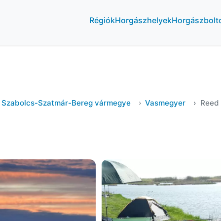
Régiók
Horgászhelyek
Horgászbolt
Szabolcs-Szatmár-Bereg vármegye
Vasmegyer
Reed 