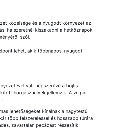
zet közelsége és a nyugodt környezet az
tás, ha szeretnél kiszakadni a hétköznapok
ményéről szól.
lpont lehet, akik többnapos, nyugodt
nyezetével vált népszerűvé a bojlis
ított horgászhelyek jellemzik. A vízpart
t.
lmas lehetőségeket kínálnak a nagytestű
ár több felszereléssel és hosszabb túrára
des, zavartalan pecázást részesítik