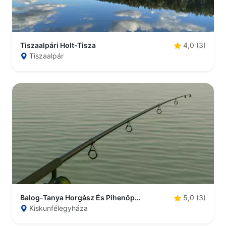
Tiszaalpári Holt-Tisza
4,0 (3)
Tiszaalpár
Balog-Tanya Horgász És Pihenőpark
5,0 (3)
Kiskunfélegyháza