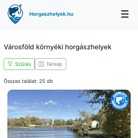
☰
Horgaszhelyek.hu
Városföld környéki horgászhelyek
Szűrés
Térkép
Összes találat: 25 db