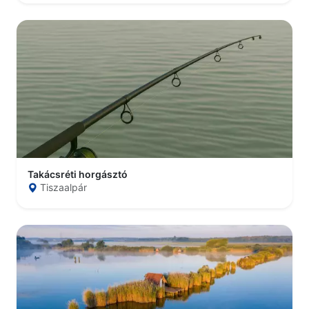
Takácsréti horgásztó
Tiszaalpár