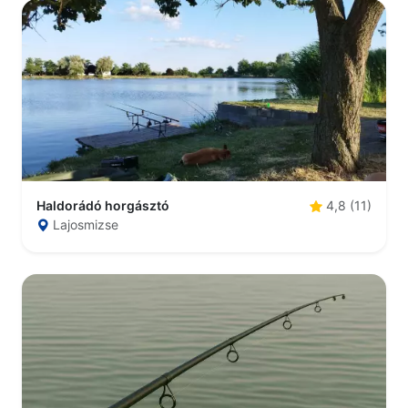
Haldorádó horgásztó
4,8 (11)
Lajosmizse