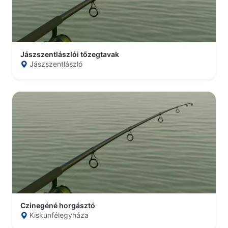
Jászszentlászlói tőzegtavak
Jászszentlászló
Czinegéné horgásztó
Kiskunfélegyháza