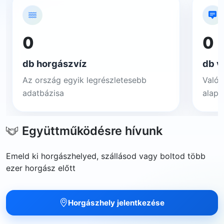
0
0
db horgászvíz
db v
Az ország egyik legrészletesebb
Valós
adatbázisa
alapj
Együttműködésre hívunk
Emeld ki horgászhelyed, szállásod vagy boltod több
ezer horgász előtt
Horgászhely jelentkezése