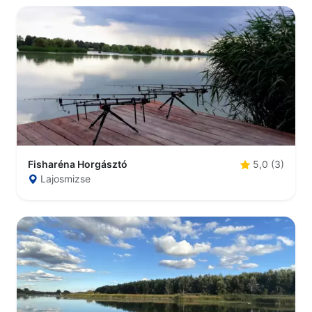
Fisharéna Horgásztó
5,0 (3)
Lajosmizse