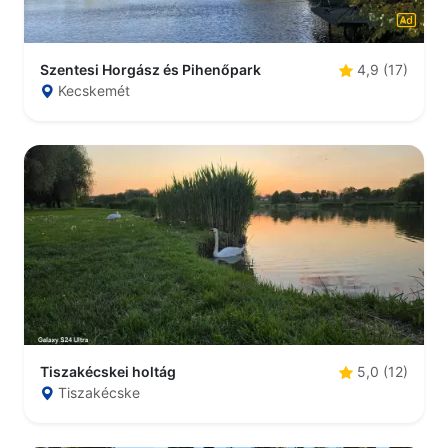
Szentesi Horgász és Pihenőpark
4,9 (17)
Kecskemét
Tiszakécskei holtág
5,0 (12)
Tiszakécske