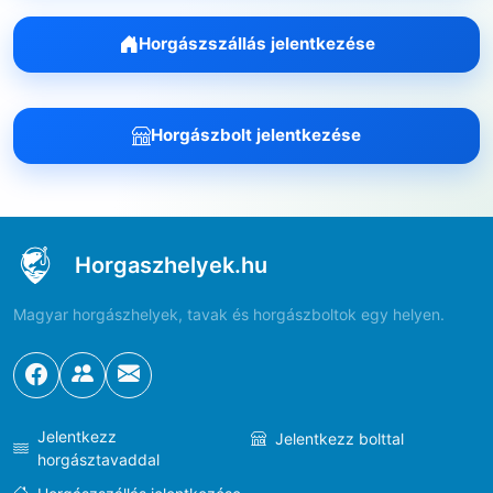
Horgászszállás jelentkezése
Horgászbolt jelentkezése
Horgaszhelyek.hu
Magyar horgászhelyek, tavak és horgászboltok egy helyen.
Jelentkezz
Jelentkezz bolttal
horgásztavaddal