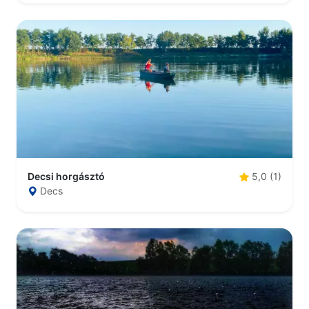
Decsi horgásztó
5,0 (1)
Decs