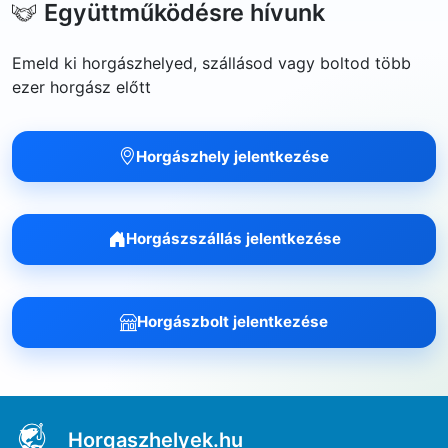
Együttműködésre hívunk
Emeld ki horgászhelyed, szállásod vagy boltod több
ezer horgász előtt
Horgászhely jelentkezése
Horgászszállás jelentkezése
Horgászbolt jelentkezése
Horgaszhelyek.hu