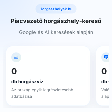
Horgaszhelyek.hu
Piacvezető horgászhely-kereső
Google és AI keresések alapján
0
0
db horgászvíz
db v
Az ország egyik legrészletesebb
Valós
adatbázisa
alapj