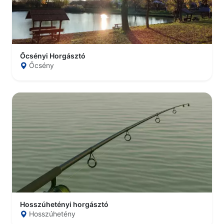
Őcsényi Horgásztó
Őcsény
Hosszúhetényi horgásztó
Hosszúhetény