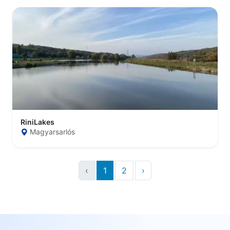
RiniLakes
Magyarsarlós
‹
1
2
›