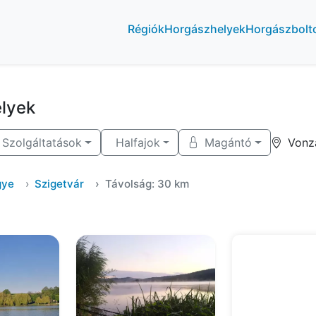
Régiók
Horgászhelyek
Horgászbolt
elyek
Szolgáltatások
Halfajok
Magántó
Vonz
gye
Szigetvár
Távolság: 30 km