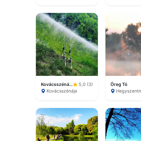
Kovácsszénájai-tó
Öreg Tó
5,0 (3)
Kovácsszénája
Hegyszentm