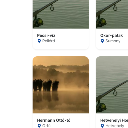
Pécsi-víz
Okor-patak
Pellérd
Sumony
Hermann Ottó-tó
Hetvehelyi Ho
Orfű
Hetvehely