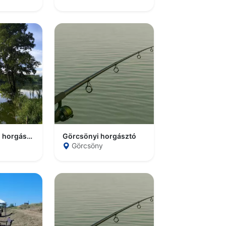
Tüttös pusztai horgásztó
Görcsönyi horgásztó
Görcsöny