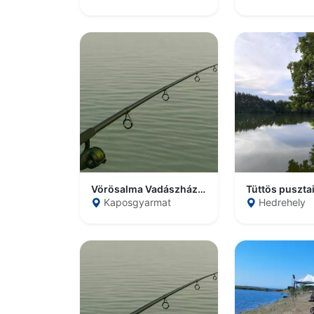
Vörösalma Vadászház és Horgásztó
Kaposgyarmat
Hedrehely