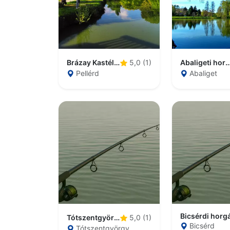
Brázay Kastélypark Horgásztó
Abaligeti horgá
5,0 (1)
Pellérd
Abaliget
Bicsérdi horg
Tótszentgyörgyi horgásztó
5,0 (1)
Bicsérd
Tótszentgyörgy