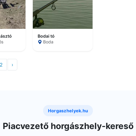
ásztó
Bodai tó
ős
Boda
2
›
Horgaszhelyek.hu
Piacvezető horgászhely-kereső