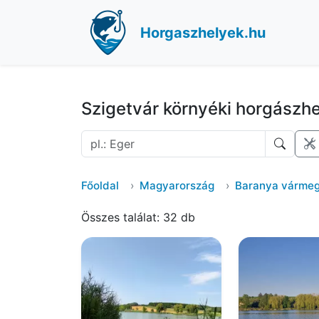
Horgaszhelyek.hu
Szigetvár környéki horgászh
Főoldal
Magyarország
Baranya várme
Összes találat: 32 db