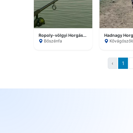
Ropoly-völgyi Horgásztó
Hadnagy Horg
Bőszénfa
Kővágószől
‹
1