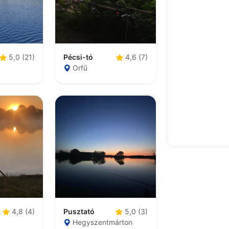
Pécsi-tó
5,0 (21)
4,6 (7)
Orfű
zó
Pusztató
4,8 (4)
5,0 (3)
Hegyszentmárton