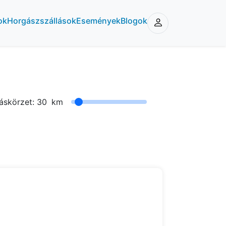
ok
Horgászszállások
Események
Blogok
áskörzet:
30
km