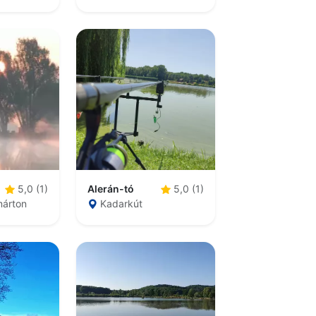
Alerán-tó
5,0 (1)
5,0 (1)
árton
Kadarkút