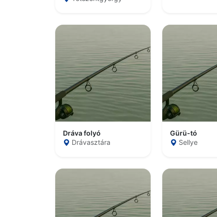
Dráva folyó
Gürü-tó
Drávasztára
Sellye