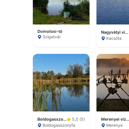
Domolosi-tó
Nagyvátyi víztározó
Szigetvár
Kacsóta
Boldogasszonyfa Horgásztanya
Merenyei víztáro
5,0 (5)
Boldogasszonyfa
Merenye