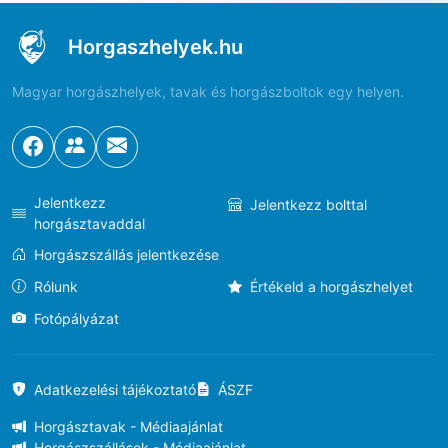
Horgaszhelyek.hu
Magyar horgászhelyek, tavak és horgászboltok egy helyen.
Jelentkezz
Jelentkezz bolttal
horgásztavaddal
Horgászszállás jelentkezése
Rólunk
Értékeld a horgászhelyet
Fotópályázat
Adatkezelési tájékoztató
ÁSZF
Horgásztavak - Médiaajánlat
Horgászszállások - Médiaajánlat