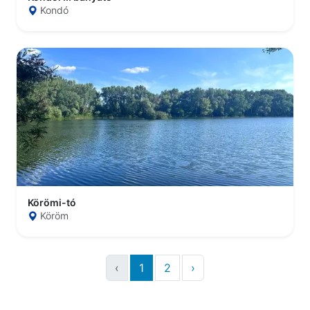
Kondó
Körömi-tó
Köröm
‹
1
2
›