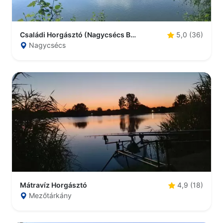
Családi Horgásztó (Nagycsécs Belsőségi tó)
5,0 (36)
Nagycsécs
Mátravíz Horgásztó
4,9 (18)
Mezőtárkány