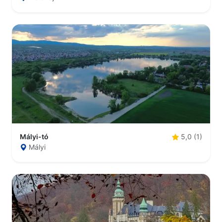
Mályi-tó
5,0 (1)
Mályi