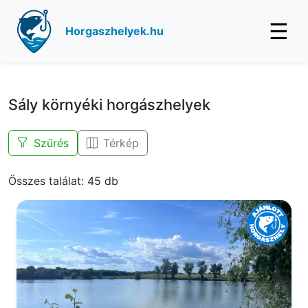
☰
Horgaszhelyek.hu
Sály környéki horgászhelyek
Szűrés
Térkép
Összes találat: 45 db