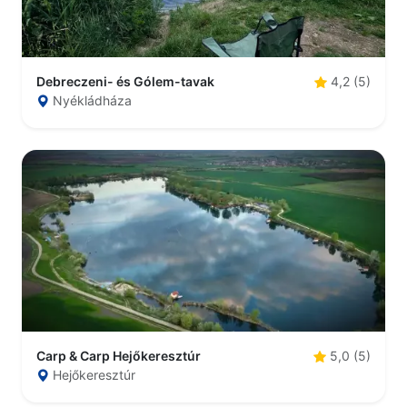
Debreczeni- és Gólem-tavak
4,2 (5)
Nyékládháza
Carp & Carp Hejőkeresztúr
5,0 (5)
Hejőkeresztúr