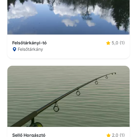
Felsőtárkányi-tó
5,0 (1)
Felsőtárkány
Sellő Horgásztó
2,0 (1)