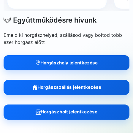
Együttműködésre hívunk
Emeld ki horgászhelyed, szállásod vagy boltod több
ezer horgász előtt
Horgászhely jelentkezése
Horgászszállás jelentkezése
Horgászbolt jelentkezése