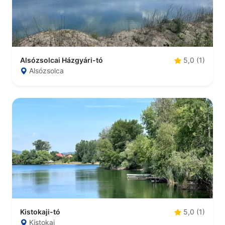
Alsózsolcai Házgyári-tó
5,0 (1)
Alsózsolca
Kistokaji-tó
5,0 (1)
Kistokaj