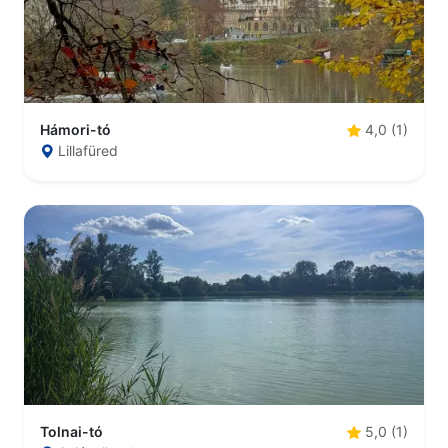
Hámori-tó
4,0 (1)
Lillafüred
Tolnai-tó
5,0 (1)