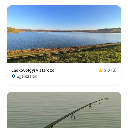
Laskóvölgyi víztározó
5,0 (3)
Egerszalók