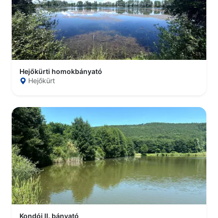
Hejőkürti homokbányató
Hejőkürt
Kondói II. bányató