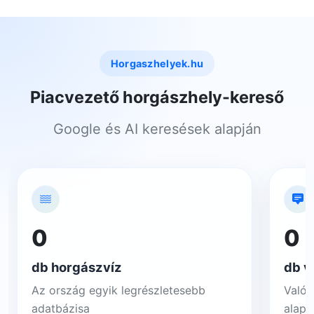
Horgaszhelyek.hu
Piacvezető horgászhely-kereső
Google és AI keresések alapján
0
0
db horgászvíz
db v
Az ország egyik legrészletesebb
Valós
adatbázisa
alapj