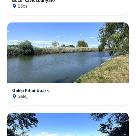
Bőcsi kavicsbányató
Bőcs
Geleji Pihenőpark
Gelej