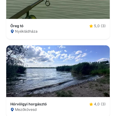
Öreg tó
5,0 (3)
Nyékládháza
Hórvölgyi horgásztó
4,0 (3)
Mezőkövesd