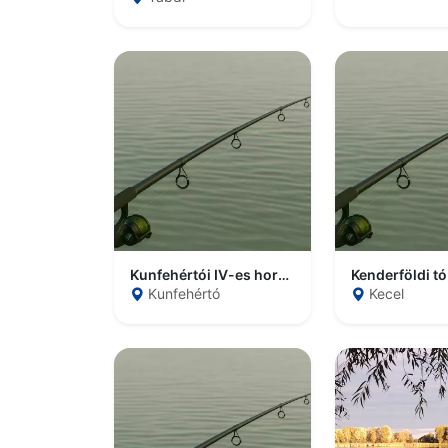
Kunfehértói IV-es horgásztó
Kenderföldi tó
Kunfehértó
Kecel