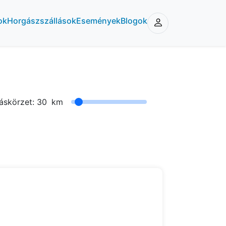
ok
Horgászszállások
Események
Blogok
áskörzet:
30
km