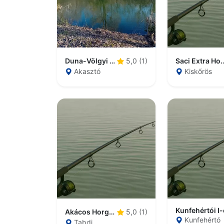
Duna-Völgyi Főcsatorna
Saci Extra H
5,0 (1)
Akasztó
Kiskőrös
Akácos Horgásztó
5,0 (1)
Kunfehértó
Tabdi