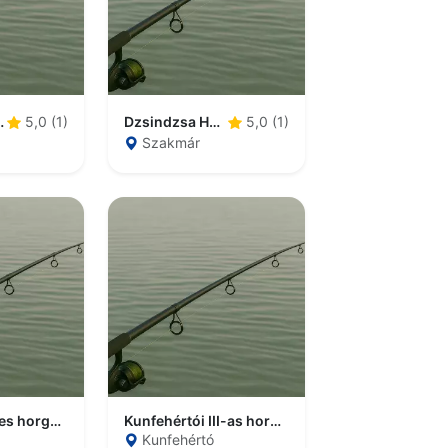
orgásztó
Dzsindzsa Horgásztó
5,0 (1)
5,0 (1)
Szakmár
Kunfehértói I-es horgásztó
Kunfehértói III-as horgásztó
Kunfehértó