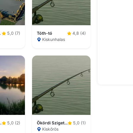
park
Tóth-tó
5,0 (7)
4,8 (4)
Kiskunhalas
orgásztó
Ökördi Szigetes tó
5,0 (2)
5,0 (1)
Kiskőrös