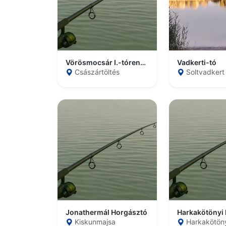
Vörösmocsár I.-tórendszer
Vadkerti-tó
Császártöltés
Soltvadkert
Jonathermál Horgásztó
Harkakötönyi 
Kiskunmajsa
Harkakötön