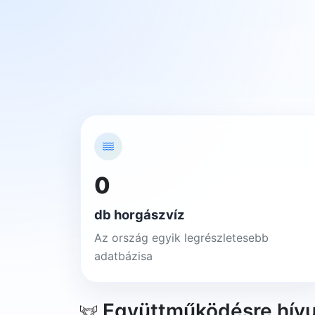
0
db horgászvíz
Az ország egyik legrészletesebb
adatbázisa
Együttműködésre hív