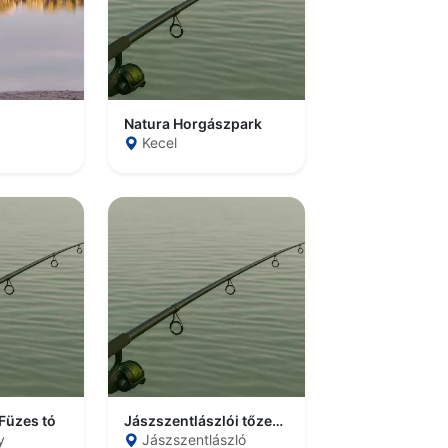
Natura Horgászpark
Kecel
Füzes tó
Jászszentlászlói tőzegtavak
y
Jászszentlászló