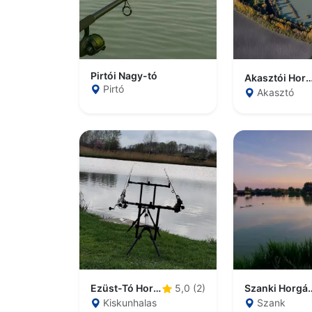
Pirtói Nagy-tó
Akasztói Horgász
Pirtó
Akasztó
Ezüst-Tó Horgászcentrum
Szanki H
5,0 (2)
Kiskunhalas
Szank