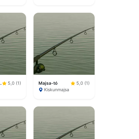
asi Sóstó
Majsa-tó
5,0 (1)
5,0 (1)
Kiskunmajsa