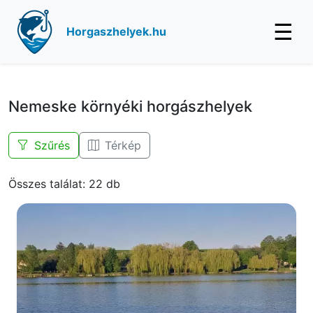
☰
Horgaszhelyek.hu
Nemeske környéki horgászhelyek
Szűrés
Térkép
Összes találat: 22 db