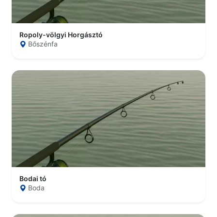
Ropoly-völgyi Horgásztó
Bőszénfa
Bodai tó
Boda