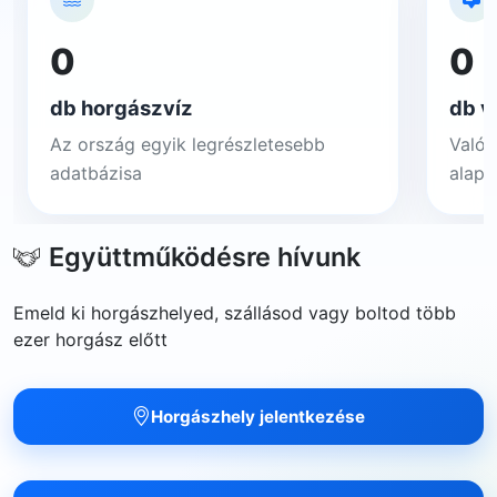
0
0
db horgászvíz
db v
Az ország egyik legrészletesebb
Valós
adatbázisa
alapj
Együttműködésre hívunk
Emeld ki horgászhelyed, szállásod vagy boltod több
ezer horgász előtt
Horgászhely jelentkezése