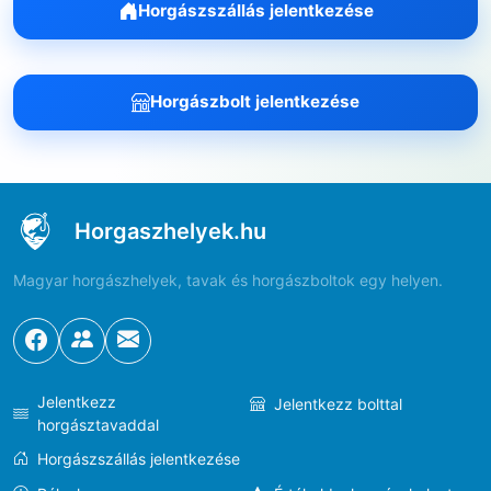
Horgászszállás jelentkezése
Horgászbolt jelentkezése
Horgaszhelyek.hu
Magyar horgászhelyek, tavak és horgászboltok egy helyen.
Jelentkezz
Jelentkezz bolttal
horgásztavaddal
Horgászszállás jelentkezése