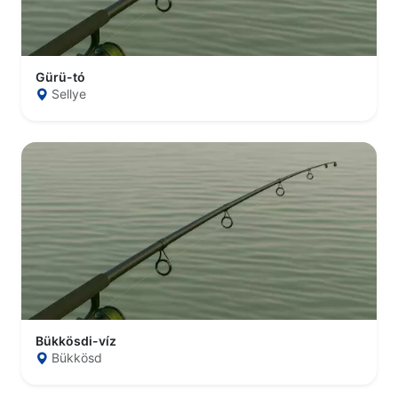
Gürü-tó
Sellye
Bükkösdi-víz
Bükkösd