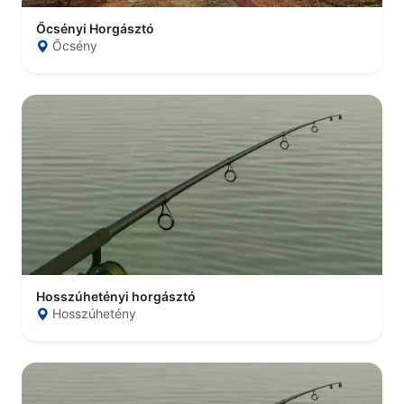
Őcsényi Horgásztó
Őcsény
Hosszúhetényi horgásztó
Hosszúhetény