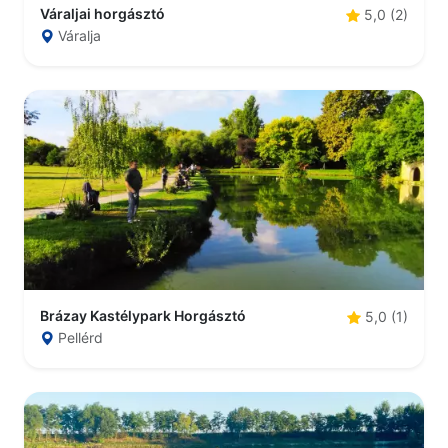
Váraljai horgásztó
5,0 (2)
Váralja
Brázay Kastélypark Horgásztó
5,0 (1)
Pellérd