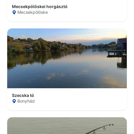
Mecsekpölöskei horgásztó
Mecsekpölöske
Szecska tó
Bonyhád