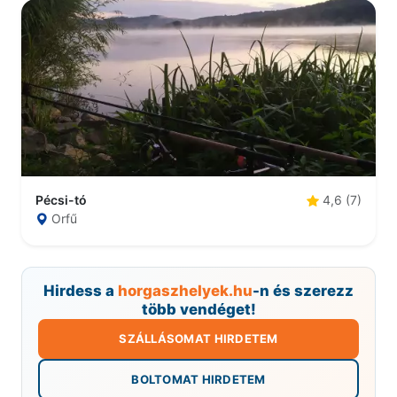
Pécsi-tó
4,6 (7)
Orfű
Hirdess a
horgaszhelyek.hu
-n és szerezz
több vendéget!
SZÁLLÁSOMAT HIRDETEM
BOLTOMAT HIRDETEM