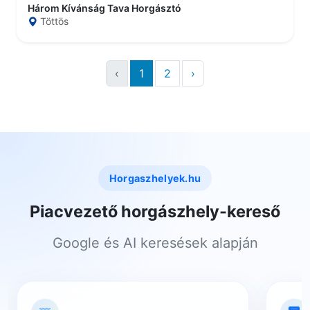
Három Kívánság Tava Horgásztó
Töttös
‹
1
2
›
Horgaszhelyek.hu
Piacvezető horgászhely-kereső
Google és AI keresések alapján