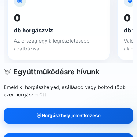
0
0
db horgászvíz
db v
Az ország egyik legrészletesebb
Valós
adatbázisa
alapj
Együttműködésre hívunk
Emeld ki horgászhelyed, szállásod vagy boltod több
ezer horgász előtt
Horgászhely jelentkezése