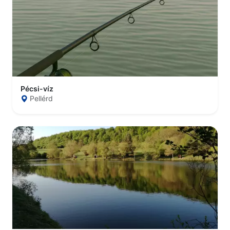
Pécsi-víz
Pellérd