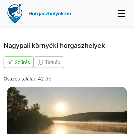
☰
Horgaszhelyek.hu
Nagypall környéki horgászhelyek
Szűrés
Térkép
Összes találat: 42 db