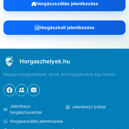
Horgászszállás jelentkezése
Horgászbolt jelentkezése
Horgaszhelyek.hu
Magyar horgászhelyek, tavak és horgászboltok egy helyen.
Jelentkezz
Jelentkezz bolttal
horgásztavaddal
Horgászszállás jelentkezése