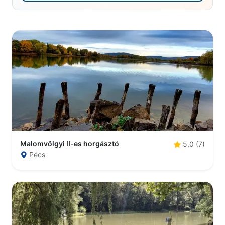
Malomvölgyi II-es horgásztó
5,0 (7)
Pécs