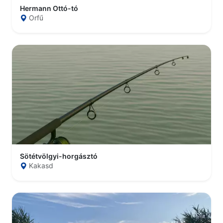
Hermann Ottó-tó
Orfű
Sötétvölgyi-horgásztó
Kakasd