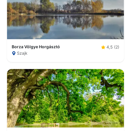
Borza Völgye Horgásztó
4,5 (2)
Szajk