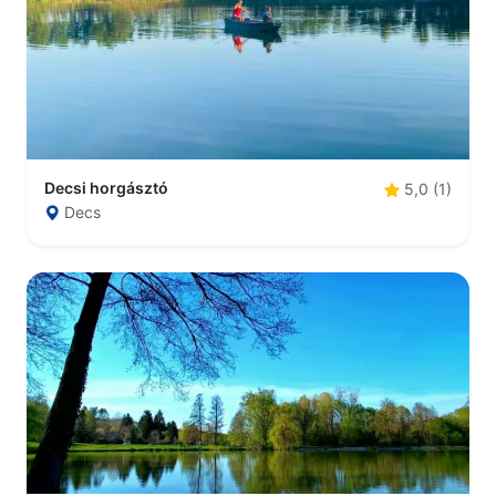
Decsi horgásztó
5,0 (1)
Decs