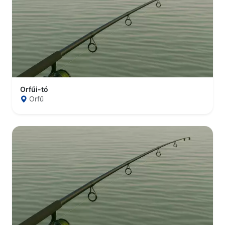
Orfűi-tó
Orfű