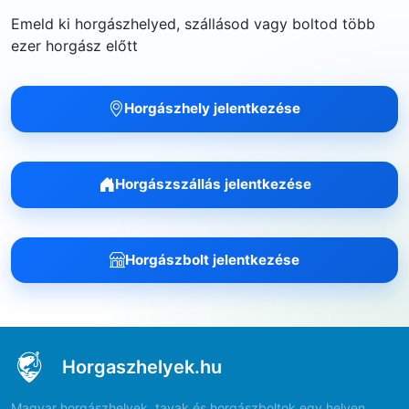
Emeld ki horgászhelyed, szállásod vagy boltod több
ezer horgász előtt
Horgászhely jelentkezése
Horgászszállás jelentkezése
Horgászbolt jelentkezése
Horgaszhelyek.hu
Magyar horgászhelyek, tavak és horgászboltok egy helyen.