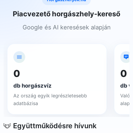
Piacvezető horgászhely-kereső
Google és AI keresések alapján
0
0
db horgászvíz
db v
Az ország egyik legrészletesebb
Valós
adatbázisa
alapj
Együttműködésre hívunk