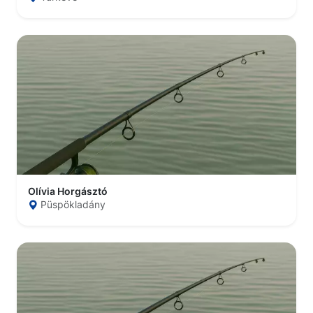
Olívia Horgásztó
Püspökladány