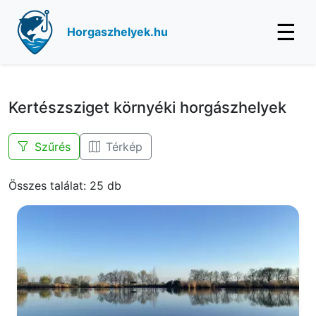
☰
Horgaszhelyek.hu
Kertészsziget környéki horgászhelyek
Szűrés
Térkép
Összes találat: 25 db