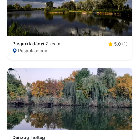
Püspökladányi 2-es tó
5,0 (1)
Püspökladány
Danzug-holtág