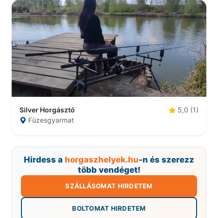
Silver Horgásztó
5,0 (1)
Füzesgyarmat
Hirdess a
horgaszhelyek.hu
-n és szerezz
több vendéget!
SZÁLLÁSOMAT HIRDETEM
BOLTOMAT HIRDETEM