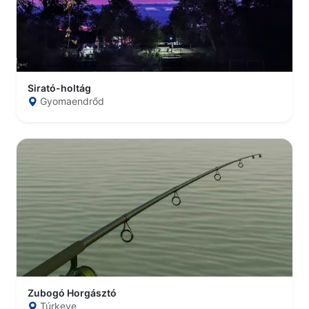
Sirató-holtág
Gyomaendrőd
Zubogó Horgásztó
Túrkeve