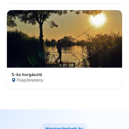
5-ös horgásztó
Püspökladány
Horgaszhelyek.hu