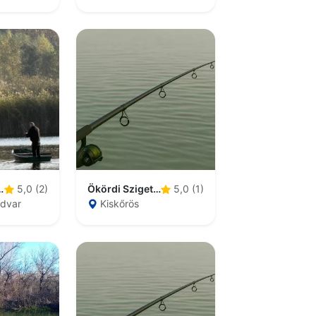
i Tőzeges Tó
Ökördi Szigetes tó
5,0 (2)
5,0 (1)
dvar
Kiskőrös