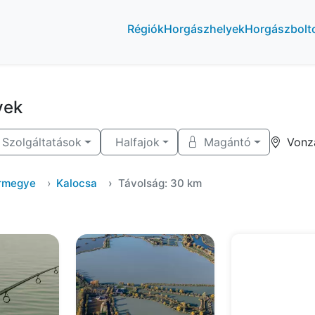
Régiók
Horgászhelyek
Horgászbolt
yek
Szolgáltatások
Halfajok
Magántó
Vonz
ármegye
Kalocsa
Távolság: 30 km