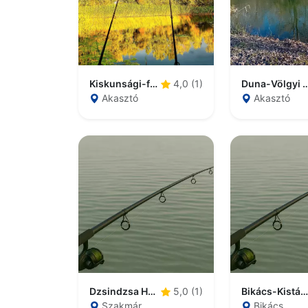
Kiskunsági-főcsatorna
Duna-Völgyi Főcs
4,0 (1)
Akasztó
Akasztó
Dzsindzsa Horgásztó
Bikács-Kistápé Horgásztó
5,0 (1)
Szakmár
Bikács