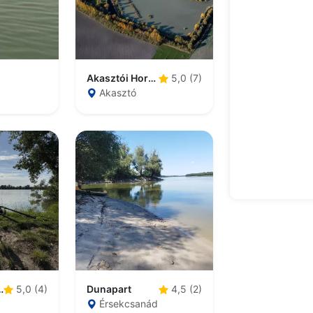
Akasztói Horgászpark
5,0 (7)
Akasztó
mű Horgásztó
Dunapart
5,0 (4)
4,5 (2)
Érsekcsanád