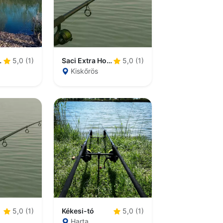
atorna
Saci Extra Horgásztó
5,0 (1)
5,0 (1)
Kiskőrös
Kékesi-tó
5,0 (1)
5,0 (1)
Harta