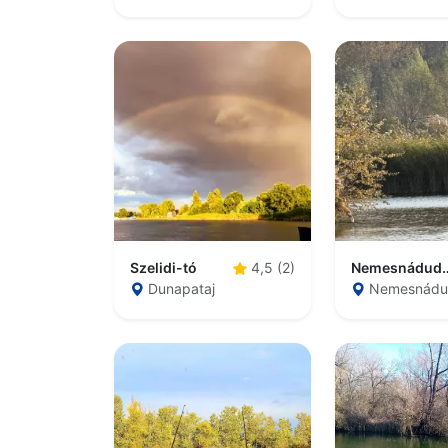
Szelidi-tó
Nemesnádudvar
4,5 (2)
Dunapataj
Nemesnádu