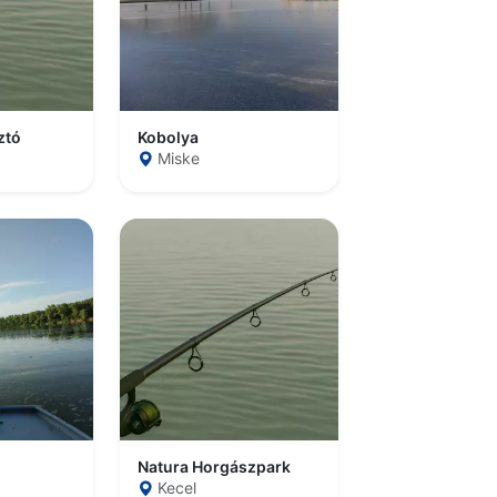
ztó
Kobolya
Miske
Natura Horgászpark
Kecel