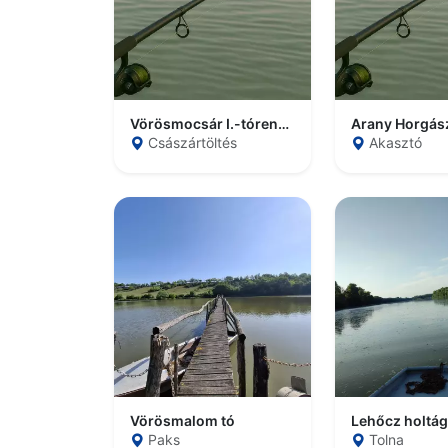
Vörösmocsár I.-tórendszer
Arany Horgás
Császártöltés
Akasztó
Vörösmalom tó
Lehőcz holtág
Paks
Tolna