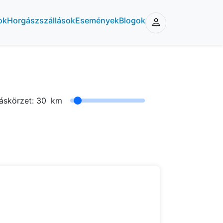
ok
Horgászszállások
Események
Blogok
áskörzet:
30
km