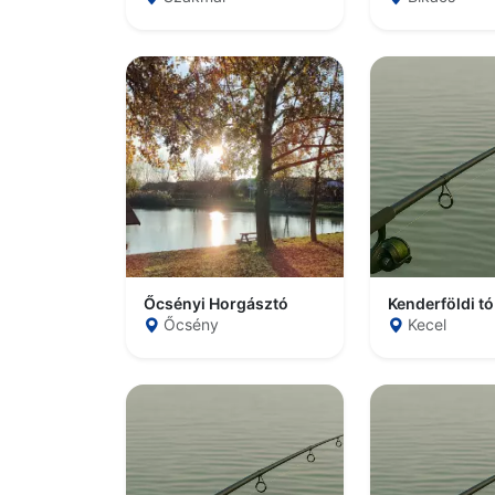
Őcsényi Horgásztó
Kenderföldi tó
Őcsény
Kecel