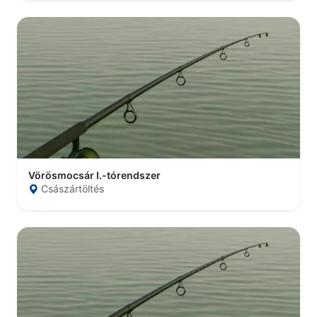
Vörösmocsár I.-tórendszer
Császártöltés