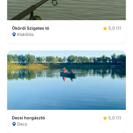
Ökördi Szigetes tó
5,0 (1)
Kiskőrös
Decsi horgásztó
5,0 (1)
Decs