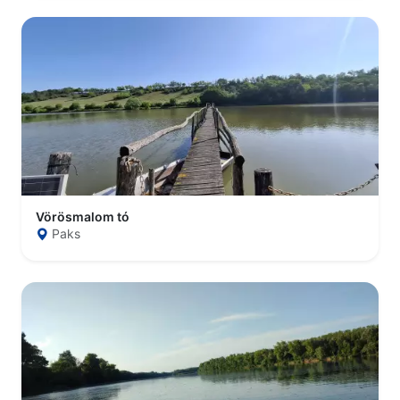
Vörösmalom tó
Paks