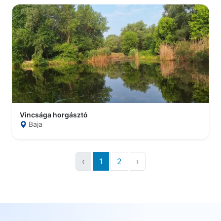
Vincsága horgásztó
Baja
‹
1
2
›