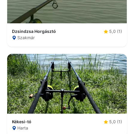
Dzsindzsa Horgásztó
5,0 (1)
Szakmár
Kékesi-tó
5,0 (1)
Harta