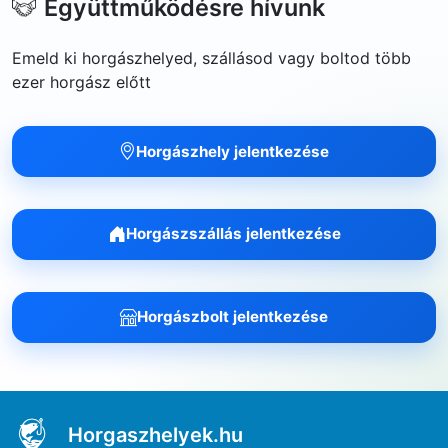
Együttműködésre hívunk
Emeld ki horgászhelyed, szállásod vagy boltod több
ezer horgász előtt
Horgászhely jelentkezése
Horgászszállás jelentkezése
Horgászbolt jelentkezése
Horgaszhelyek.hu