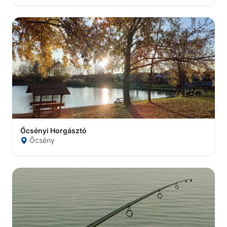
Őcsényi Horgásztó
Őcsény