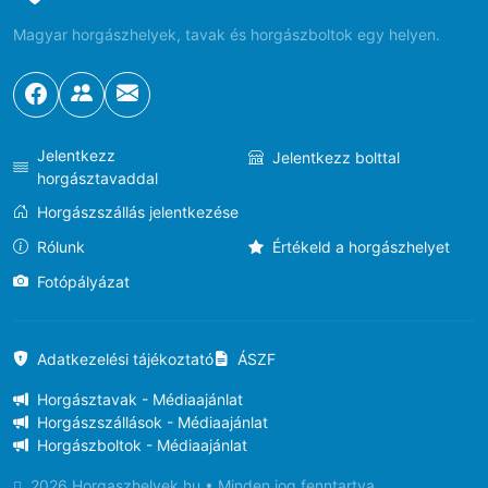
Magyar horgászhelyek, tavak és horgászboltok egy helyen.
Jelentkezz
Jelentkezz bolttal
horgásztavaddal
Horgászszállás jelentkezése
Rólunk
Értékeld a horgászhelyet
Fotópályázat
Adatkezelési tájékoztató
ÁSZF
Horgásztavak - Médiaajánlat
Horgászszállások - Médiaajánlat
Horgászboltok - Médiaajánlat
2026 Horgaszhelyek.hu • Minden jog fenntartva.