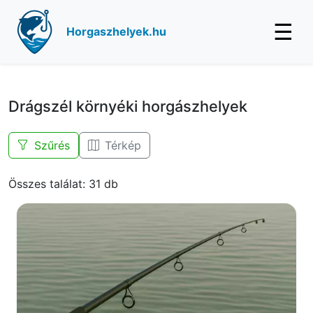
☰
Horgaszhelyek.hu
Drágszél környéki horgászhelyek
Szűrés
Térkép
Összes találat: 31 db