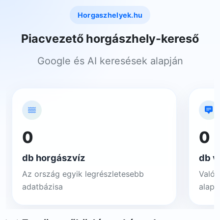
Horgaszhelyek.hu
Piacvezető horgászhely-kereső
Google és AI keresések alapján
0
0
db horgászvíz
db v
Az ország egyik legrészletesebb
Valós
adatbázisa
alapj