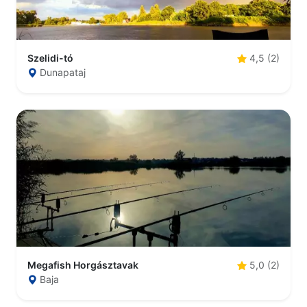
Szelidi-tó
4,5 (2)
Dunapataj
Megafish Horgásztavak
5,0 (2)
Baja