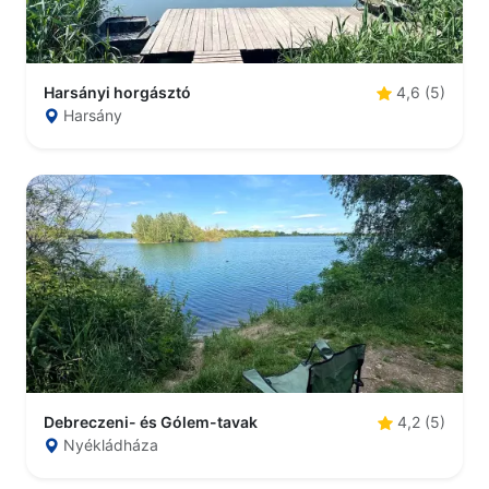
Harsányi horgásztó
4,6 (5)
Harsány
Debreczeni- és Gólem-tavak
4,2 (5)
Nyékládháza