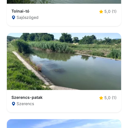
Tolnai-tó
5,0 (1)
Sajószöged
Szerencs-patak
5,0 (1)
Szerencs