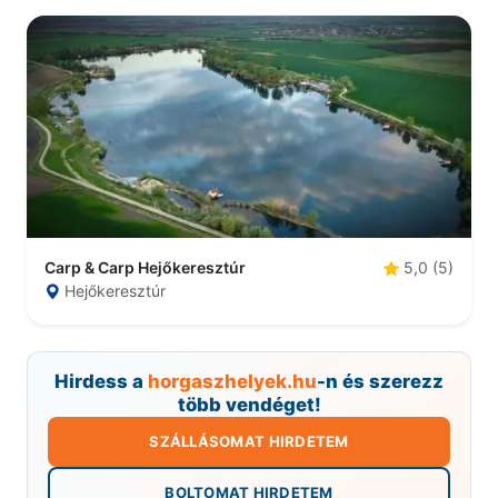
Carp & Carp Hejőkeresztúr
5,0 (5)
Hejőkeresztúr
Hirdess a
horgaszhelyek.hu
-n és szerezz
több vendéget!
SZÁLLÁSOMAT HIRDETEM
BOLTOMAT HIRDETEM