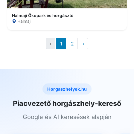
Halmaji Ökopark és horgásztó
Halmaj
‹
1
2
›
Horgaszhelyek.hu
Piacvezető horgászhely-kereső
Google és AI keresések alapján