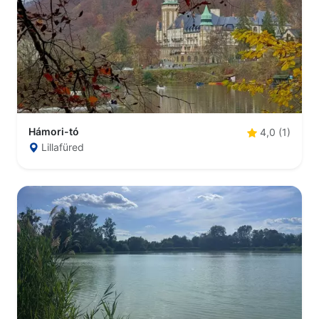
Hámori-tó
4,0 (1)
Lillafüred