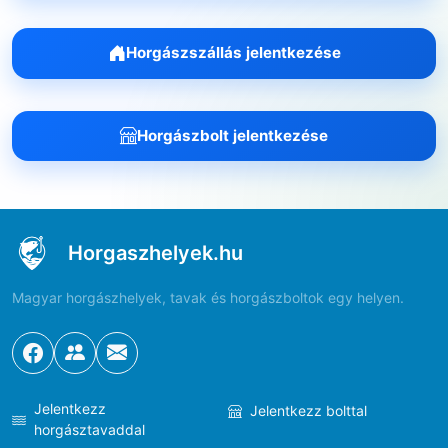
Horgászszállás jelentkezése
Horgászbolt jelentkezése
Horgaszhelyek.hu
Magyar horgászhelyek, tavak és horgászboltok egy helyen.
Jelentkezz
Jelentkezz bolttal
horgásztavaddal