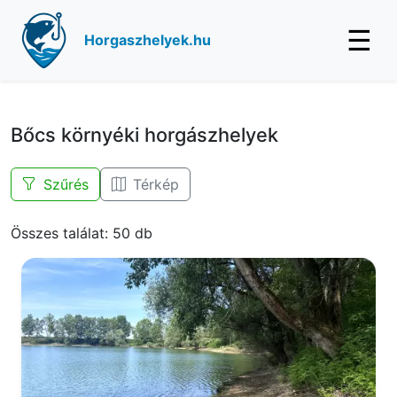
☰
Horgaszhelyek.hu
Bőcs környéki horgászhelyek
Szűrés
Térkép
Összes találat: 50 db