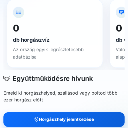
0
0
db horgászvíz
db v
Az ország egyik legrészletesebb
Valós
adatbázisa
alapj
Együttműködésre hívunk
Emeld ki horgászhelyed, szállásod vagy boltod több
ezer horgász előtt
Horgászhely jelentkezése