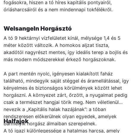
fogásokra, hiszen a tó híres kapitális pontyairól,
óriásharcsáiról és a nem mindennapi tokfélékről.
Welsangeln Horgásztó
A tó 9 hektárnyi vízfelületet kínál, mélysége 1,4 és 5
méter között változik. A homokos aljzat tiszta,
akadótól nagyrészt mentes, így ideális terep a bojlis és
más modern módszerekkel érkező horgászoknak.
A part mentén nyolc, igényesen kialakított faház
található, mindegyik saját stéggel és áramellátással, így
kényelmes és biztonságos körülmények között lehet
horgászni. A környezet zárt, őrzött, a nyugalmat pedig
csak a természet hangjai törik meg. Nem véletlenül
nevezik a „Kapitális halak hazájának”: a tóban
rendszeresen előkerülnek olyan egyedek, amelyek
Halfajok
bármelyik horgász álmaiban szerepelnek.
A tó igazi különlegessége a hatalmas harcsa, amely