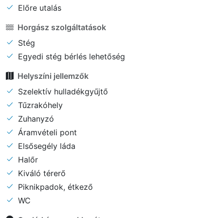
Előre utalás
Horgász szolgáltatások
Stég
Egyedi stég bérlés lehetőség
Helyszíni jellemzők
Szelektív hulladékgyűjtő
Tűzrakóhely
Zuhanyzó
Áramvételi pont
Elsősegély láda
Halőr
Kiváló térerő
Piknikpadok, étkező
WC