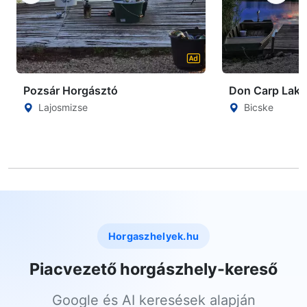
Pozsár Horgásztó
Don Carp Lake
Lajosmizse
Bicske
Horgaszhelyek.hu
Piacvezető horgászhely-kereső
Google és AI keresések alapján