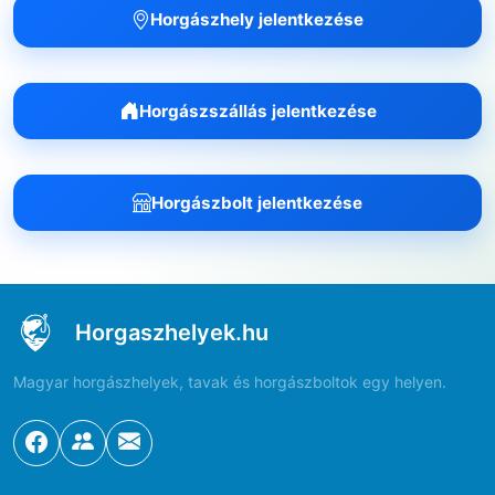
Horgászhely jelentkezése
Horgászszállás jelentkezése
Horgászbolt jelentkezése
Horgaszhelyek.hu
Magyar horgászhelyek, tavak és horgászboltok egy helyen.