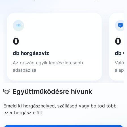
0
0
db horgászvíz
db v
Az ország egyik legrészletesebb
Valós
adatbázisa
alapj
Együttműködésre hívunk
Emeld ki horgászhelyed, szállásod vagy boltod több
ezer horgász előtt