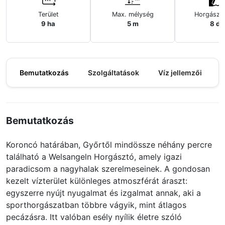
Terület
Max. mélység
Horgászh
9 ha
5 m
8 db
Bemutatkozás
Szolgáltatások
Víz jellemzői
M
Bemutatkozás
Koroncó határában, Győrtől mindössze néhány percre
található a Welsangeln Horgásztó, amely igazi
paradicsom a nagyhalak szerelmeseinek. A gondosan
kezelt vízterület különleges atmoszférát áraszt:
egyszerre nyújt nyugalmat és izgalmat annak, aki a
sporthorgászatban többre vágyik, mint átlagos
pecázásra. Itt valóban esély nyílik életre szóló