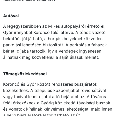
Autóval
A legegyszerűbben az M1-es autópályáról érhető el,
Győr irányából Koroncó felé letérve. A tóhoz vezető
bekötőút jól járható, a horgászhelyeknél közvetlen
parkolási lehetőség biztosított. A parkolás a faházak
bérleti díjába tartozik, így a vendégek ingyenesen
állhatnak meg közvetlenül a saját állásuk mellett.
Tömegközlekedéssel
Koroncó és Győr között rendszeres buszjáratok
közlekednek. A település központjából rövid sétával
vagy taxival lehet eljutni a tó bejáratához. A főváros
felől érkezőknek a Győrig közlekedő távolsági buszok
és vonatok kínálnak kényelmes lehetőséget, majd innen
a helyi buszjáratokkal folytatható az út.