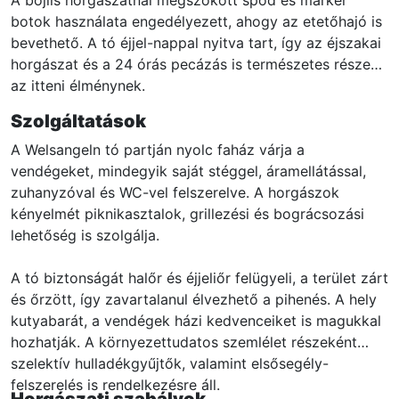
botok használata engedélyezett, ahogy az etetőhajó is
bevethető. A tó éjjel-nappal nyitva tart, így az éjszakai
horgászat és a 24 órás pecázás is természetes része
az itteni élménynek.
Szolgáltatások
A Welsangeln tó partján nyolc faház várja a
vendégeket, mindegyik saját stéggel, áramellátással,
zuhanyzóval és WC-vel felszerelve. A horgászok
kényelmét piknikasztalok, grillezési és bográcsozási
lehetőség is szolgálja.
A tó biztonságát halőr és éjjeliőr felügyeli, a terület zárt
és őrzött, így zavartalanul élvezhető a pihenés. A hely
kutyabarát, a vendégek házi kedvenceiket is magukkal
hozhatják. A környezettudatos szemlélet részeként
szelektív hulladékgyűjtők, valamint elsősegély-
felszerelés is rendelkezésre áll.
Horgászati szabályok