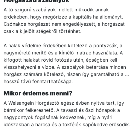
A tó szigorú szabályok mellett működik annak
érdekében, hogy megőrizze a kapitális halállományt.
Csónakos horgászat nem engedélyezett, a horgászat
csak a kijelölt stégekről történhet.
A halak védelme érdekében kötelező a pontyzsák, a
nagyméretű merítő és a kímélő matrac használata. A
kifogott halakat rövid fotózás után, épségben kell
visszahelyezni a vízbe. A szabályok betartása minden
horgász számára kötelező, hiszen így garantálható a tó
hosszú távú fenntarthatósága.
Mikor érdemes menni?
A Welsangeln Horgásztó egész évben nyitva tart, így
bármikor felkereshető. A tavaszi és őszi hónapok a
nagypontyok fogásának kedveznek, míg a nyári
időszakban a harcsa és a tokfélék kapókedve erősödik.