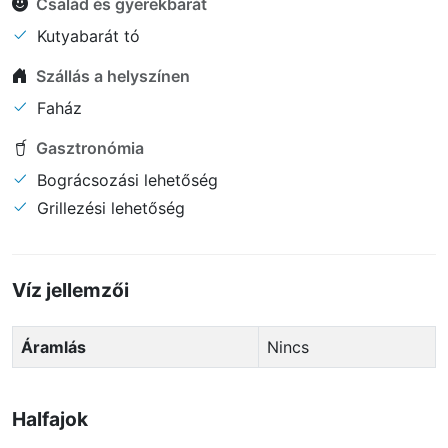
Család és gyerekbarát
Kutyabarát tó
Szállás a helyszínen
Faház
Gasztronómia
Bográcsozási lehetőség
Grillezési lehetőség
Víz jellemzői
Áramlás
Nincs
Halfajok