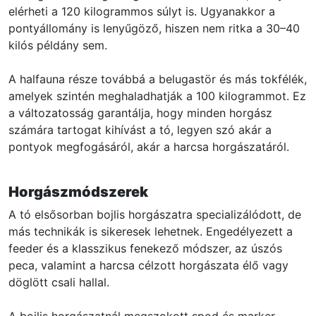
elérheti a 120 kilogrammos súlyt is. Ugyanakkor a
pontyállomány is lenyűgöző, hiszen nem ritka a 30–40
kilós példány sem.
A halfauna része továbbá a belugastör és más tokfélék,
amelyek szintén meghaladhatják a 100 kilogrammot. Ez
a változatosság garantálja, hogy minden horgász
számára tartogat kihívást a tó, legyen szó akár a
pontyok megfogásáról, akár a harcsa horgászatáról.
Horgászmódszerek
A tó elsősorban bojlis horgászatra specializálódott, de
más technikák is sikeresek lehetnek. Engedélyezett a
feeder és a klasszikus fenekező módszer, az úszós
peca, valamint a harcsa célzott horgászata élő vagy
döglött csali hallal.
A bojlis horgászatnál megszokott spod és marker