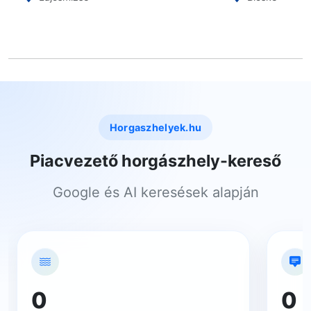
Horgaszhelyek.hu
Piacvezető horgászhely-kereső
Google és AI keresések alapján
0
0