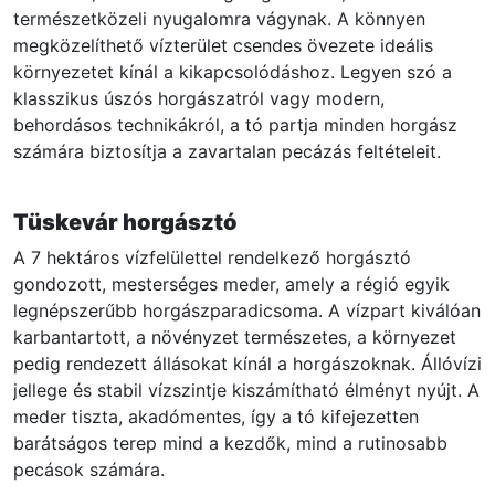
természetközeli nyugalomra vágynak. A könnyen
megközelíthető vízterület csendes övezete ideális
környezetet kínál a kikapcsolódáshoz. Legyen szó a
klasszikus úszós horgászatról vagy modern,
behordásos technikákról, a tó partja minden horgász
számára biztosítja a zavartalan pecázás feltételeit.
Tüskevár horgásztó
A 7 hektáros vízfelülettel rendelkező horgásztó
gondozott, mesterséges meder, amely a régió egyik
legnépszerűbb horgászparadicsoma. A vízpart kiválóan
karbantartott, a növényzet természetes, a környezet
pedig rendezett állásokat kínál a horgászoknak. Állóvízi
jellege és stabil vízszintje kiszámítható élményt nyújt. A
meder tiszta, akadómentes, így a tó kifejezetten
barátságos terep mind a kezdők, mind a rutinosabb
pecások számára.