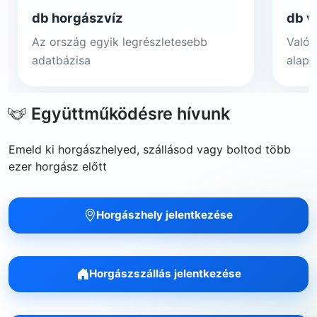
db horgászvíz
db v
Az ország egyik legrészletesebb
Valós
adatbázisa
alapj
Együttműködésre hívunk
Emeld ki horgászhelyed, szállásod vagy boltod több
ezer horgász előtt
Horgászhely jelentkezése
Horgászszállás jelentkezése