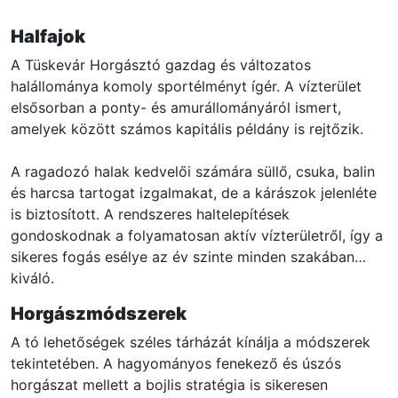
Halfajok
A Tüskevár Horgásztó gazdag és változatos
halállománya komoly sportélményt ígér. A vízterület
elsősorban a ponty- és amurállományáról ismert,
amelyek között számos kapitális példány is rejtőzik.
A ragadozó halak kedvelői számára süllő, csuka, balin
és harcsa tartogat izgalmakat, de a kárászok jelenléte
is biztosított. A rendszeres haltelepítések
gondoskodnak a folyamatosan aktív vízterületről, így a
sikeres fogás esélye az év szinte minden szakában
kiváló.
Horgászmódszerek
A tó lehetőségek széles tárházát kínálja a módszerek
tekintetében. A hagyományos fenekező és úszós
horgászat mellett a bojlis stratégia is sikeresen