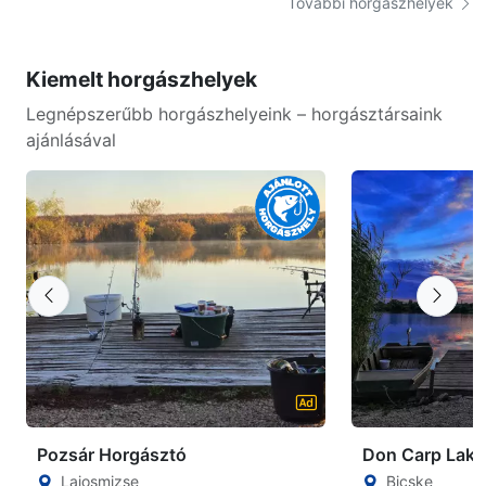
További horgászhelyek
Kiemelt horgászhelyek
Legnépszerűbb horgászhelyeink – horgásztársaink
ajánlásával
Pozsár Horgásztó
Don Carp Lake
Lajosmizse
Bicske