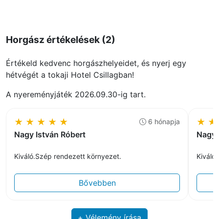
Horgász értékelések (2)
Értékeld kedvenc horgászhelyeidet, és nyerj egy
hétvégét a tokaji Hotel Csillagban!
A nyereményjáték 2026.09.30-ig tart.
★
★
★
★
★
★
★
6 hónapja
Nagy István Róbert
Nagy 
Kiváló.Szép rendezett környezet.
Kiváló
Bővebben
+ Vélemény írása