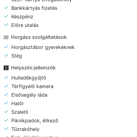
Bankkártyás fizetés
Készpénz
Előre utalás
Horgász szolgáltatások
Horgásztábor gyerekeknek
Stég
Helyszíni jellemzők
Hulladékgyűjtő
Térfigyelő kamera
Elsősegély láda
Halőr
Szaletli
Piknikpadok, étkező
Tűzrakóhely