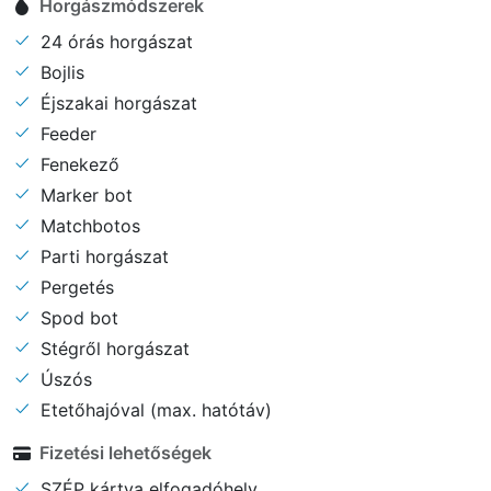
Horgászmódszerek
24 órás horgászat
Bojlis
Éjszakai horgászat
Feeder
Fenekező
Marker bot
Matchbotos
Parti horgászat
Pergetés
Spod bot
Stégről horgászat
Úszós
Etetőhajóval (max. hatótáv)
Fizetési lehetőségek
SZÉP kártya elfogadóhely