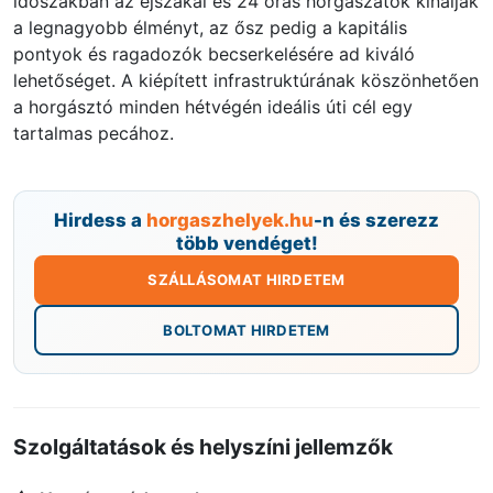
időszakban az éjszakai és 24 órás horgászatok kínálják
a legnagyobb élményt, az ősz pedig a kapitális
pontyok és ragadozók becserkelésére ad kiváló
lehetőséget. A kiépített infrastruktúrának köszönhetően
a horgásztó minden hétvégén ideális úti cél egy
tartalmas pecához.
Hirdess a
horgaszhelyek.hu
-n és szerezz
több vendéget!
SZÁLLÁSOMAT HIRDETEM
BOLTOMAT HIRDETEM
Szolgáltatások és helyszíni jellemzők