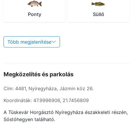
Ponty
Süllő
Több megjelenítése
Megközelítés és parkolás
Cím: 4481, Nyíregyháza, Jázmin köz 26.
Koordináták: 47.9996906, 21.7456809
A Tüskevár Horgásztó Nyíregyháza északkeleti részén,
Sóstóhegyen található.