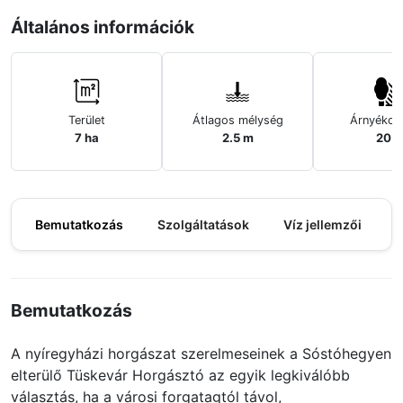
Általános információk
Terület
Átlagos mélység
Árnyékos
7 ha
2.5 m
20%
Bemutatkozás
Szolgáltatások
Víz jellemzői
M
Bemutatkozás
A nyíregyházi horgászat szerelmeseinek a Sóstóhegyen
elterülő Tüskevár Horgásztó az egyik legkiválóbb
választás, ha a városi forgatagtól távol,