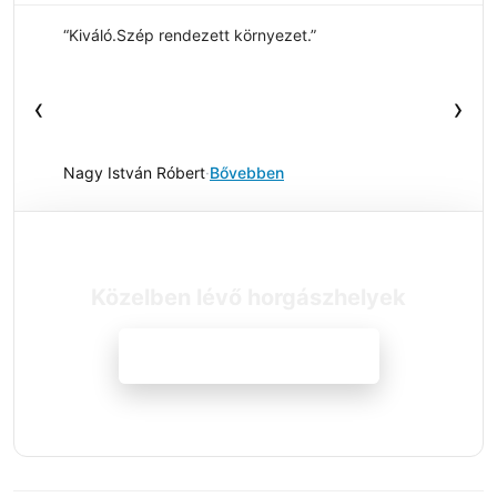
“Kiváló.Szép rendezett környezet.”
‹
›
Nagy István Róbert
·
Bővebben
Közelben lévő horgászhelyek
Megnézem a szállásokat