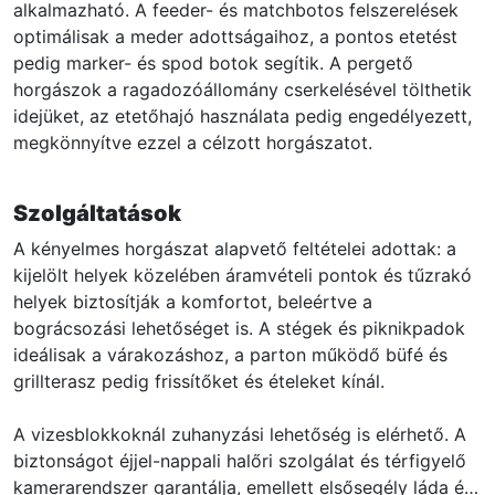
alkalmazható. A feeder- és matchbotos felszerelések
optimálisak a meder adottságaihoz, a pontos etetést
pedig marker- és spod botok segítik. A pergető
horgászok a ragadozóállomány cserkelésével tölthetik
idejüket, az etetőhajó használata pedig engedélyezett,
megkönnyítve ezzel a célzott horgászatot.
Szolgáltatások
A kényelmes horgászat alapvető feltételei adottak: a
kijelölt helyek közelében áramvételi pontok és tűzrakó
helyek biztosítják a komfortot, beleértve a
bográcsozási lehetőséget is. A stégek és piknikpadok
ideálisak a várakozáshoz, a parton működő büfé és
grillterasz pedig frissítőket és ételeket kínál.
A vizesblokkoknál zuhanyzási lehetőség is elérhető. A
biztonságot éjjel-nappali halőri szolgálat és térfigyelő
kamerarendszer garantálja, emellett elsősegély láda és