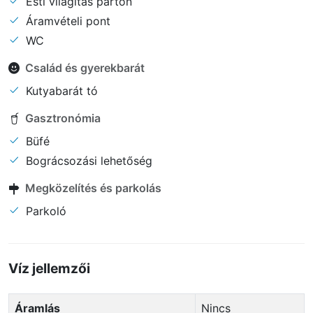
Esti világítás parton
Áramvételi pont
WC
Család és gyerekbarát
Kutyabarát tó
Gasztronómia
Büfé
Bográcsozási lehetőség
Megközelítés és parkolás
Parkoló
Víz jellemzői
Áramlás
Nincs