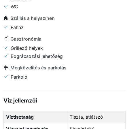
WC
Szállás a helyszínen
Faház
Gasztronómia
Grillező helyek
Bográcsozási lehetőség
Megközelítés és parkolás
Parkoló
Víz jellemzői
Víztisztaság
Tiszta, átlátszó
Vízszint ingadozás
Kismértékű