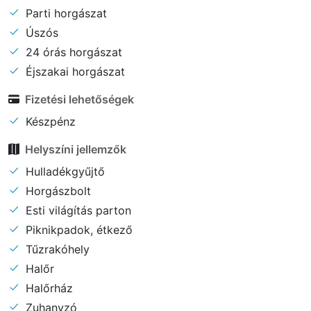
Parti horgászat
Úszós
24 órás horgászat
Éjszakai horgászat
Fizetési lehetőségek
Készpénz
Helyszíni jellemzők
Hulladékgyűjtő
Horgászbolt
Esti világítás parton
Piknikpadok, étkező
Tűzrakóhely
Halőr
Halőrház
Zuhanyzó