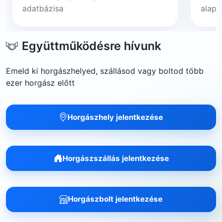
adatbázisa
alapj
Együttműködésre hívunk
Emeld ki horgászhelyed, szállásod vagy boltod több
ezer horgász előtt
Horgászhely jelentkezése
Horgászszállás jelentkezése
Horgászbolt jelentkezése