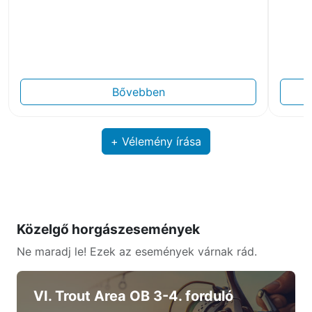
Bővebben
+ Vélemény írása
Közelgő horgászesemények
Ne maradj le! Ezek az események várnak rád.
VI. Trout Area OB 3-4. forduló