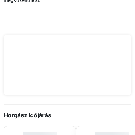
megközelíthető.
Horgász időjárás