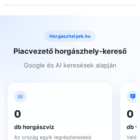
Horgaszhelyek.hu
Piacvezető horgászhely-kereső
Google és AI keresések alapján
0
0
db horgászvíz
db v
Az ország egyik legrészletesebb
Valós