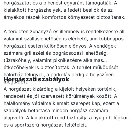
horgászatot és a pihenést egyaránt támogatják. A
kialakított horgászhelyek, a fedett beállók és az
árnyékos részek komfortos környezetet biztosítanak.
A területen zuhanyzó és illemhely is rendelkezésre áll,
valamint szálláslehetőség is elérhető, ami többnapos
horgászat esetén különösen előnyös. A vendégek
számára grillezési és bográcsozási lehetőség,
tűzrakóhely, valamint piknikezésre alkalmas
étkezőhelyek is biztosítottak. A terület működését
halőrház felügyeli, a parkolás pedig a helyszínen
Horgászati szabályok
megoldott.
A horgászat kizárólag a kijelölt helyeken történik,
rendezett és jól szervezett körülmények között. A
halállomány védelme kiemelt szerepet kap, ezért a
szabályok betartása minden horgász számára
alapvető. A kialakított rend biztosítja a nyugodt légkört
és a sportszerű horgászat feltételeit.