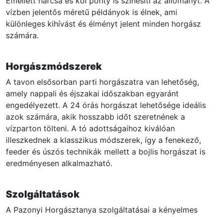
Emellett harcsa és koi ponty is színesíti az állományt. A
vízben jelentős méretű példányok is élnek, ami
különleges kihívást és élményt jelent minden horgász
számára.
Horgászmódszerek
A tavon elsősorban parti horgászatra van lehetőség,
amely nappali és éjszakai időszakban egyaránt
engedélyezett. A 24 órás horgászat lehetősége ideális
azok számára, akik hosszabb időt szeretnének a
vízparton tölteni. A tó adottságaihoz kiválóan
illeszkednek a klasszikus módszerek, így a fenekező,
feeder és úszós technikák mellett a bojlis horgászat is
eredményesen alkalmazható.
Szolgáltatások
A Pazonyi Horgásztanya szolgáltatásai a kényelmes