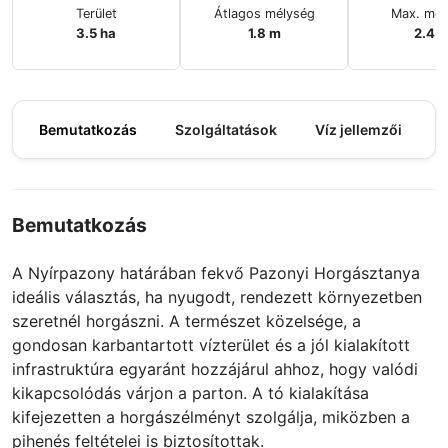
Terület
Átlagos mélység
Max. mél
3.5 ha
1.8 m
2.4 
Bemutatkozás
Szolgáltatások
Víz jellemzői
M
Bemutatkozás
A Nyírpazony határában fekvő Pazonyi Horgásztanya
ideális választás, ha nyugodt, rendezett környezetben
szeretnél horgászni. A természet közelsége, a
gondosan karbantartott vízterület és a jól kialakított
infrastruktúra egyaránt hozzájárul ahhoz, hogy valódi
kikapcsolódás várjon a parton. A tó kialakítása
kifejezetten a horgászélményt szolgálja, miközben a
pihenés feltételei is biztosítottak.