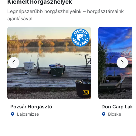
Kiemelt horgászhelyek
Legnépszerűbb horgászhelyeink – horgásztársaink
ajánlásával
Pozsár Horgásztó
Don Carp Lake
Lajosmizse
Bicske