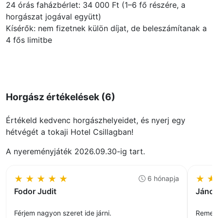
24 órás faházbérlet: 34 000 Ft (1–6 fő részére, a
horgászat jogával együtt)
Kísérők: nem fizetnek külön díjat, de beleszámítanak a
4 fős limitbe
Horgász értékelések (6)
Értékeld kedvenc horgászhelyeidet, és nyerj egy
hétvégét a tokaji Hotel Csillagban!
A nyereményjáték 2026.09.30-ig tart.
★
★
★
★
★
★
★
6 hónapja
Fodor Judit
János
Férjem nagyon szeret ide járni.
Remek 