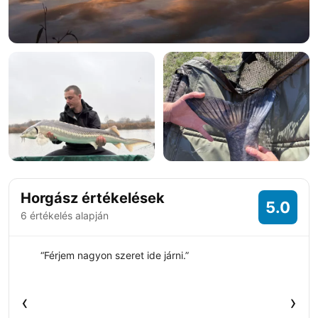
+1 fotó
Horgász értékelések
5.0
6 értékelés alapján
“Férjem nagyon szeret ide járni.”
‹
›