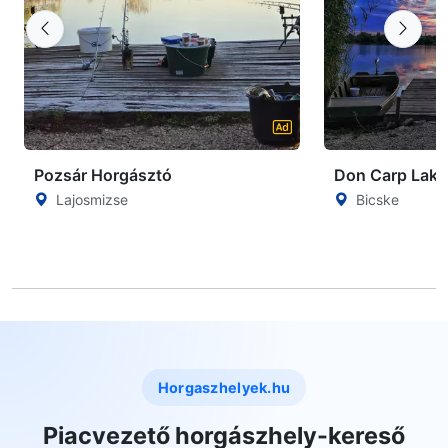
Pozsár Horgásztó
Don Carp Lake
Lajosmizse
Bicske
Horgaszhelyek.hu
Piacvezető horgászhely-kereső