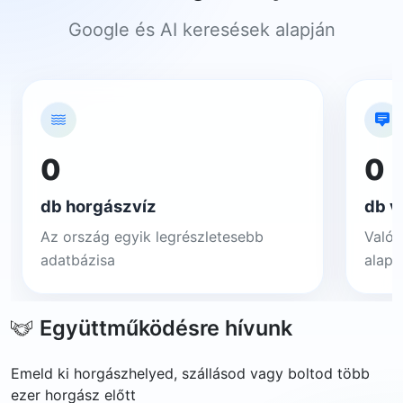
Google és AI keresések alapján
0
0
db horgászvíz
db v
Az ország egyik legrészletesebb
Valós
adatbázisa
alapj
Együttműködésre hívunk
Emeld ki horgászhelyed, szállásod vagy boltod több
ezer horgász előtt