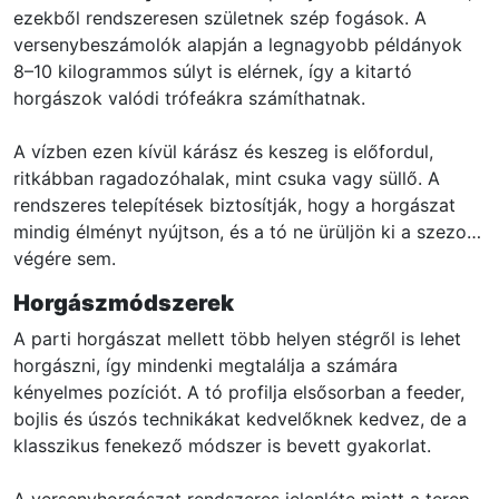
ezekből rendszeresen születnek szép fogások. A
versenybeszámolók alapján a legnagyobb példányok
8–10 kilogrammos súlyt is elérnek, így a kitartó
horgászok valódi trófeákra számíthatnak.
A vízben ezen kívül kárász és keszeg is előfordul,
ritkábban ragadozóhalak, mint csuka vagy süllő. A
rendszeres telepítések biztosítják, hogy a horgászat
mindig élményt nyújtson, és a tó ne ürüljön ki a szezon
végére sem.
Horgászmódszerek
A parti horgászat mellett több helyen stégről is lehet
horgászni, így mindenki megtalálja a számára
kényelmes pozíciót. A tó profilja elsősorban a feeder,
bojlis és úszós technikákat kedvelőknek kedvez, de a
klasszikus fenekező módszer is bevett gyakorlat.
A versenyhorgászat rendszeres jelenléte miatt a terep