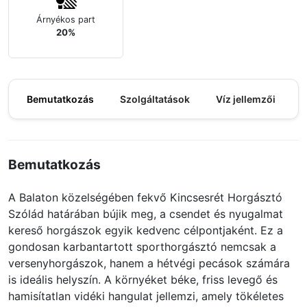
Árnyékos part
20%
Bemutatkozás
Szolgáltatások
Víz jellemzői
M
Bemutatkozás
A Balaton közelségében fekvő Kincsesrét Horgásztó
Szólád határában bújik meg, a csendet és nyugalmat
kereső horgászok egyik kedvenc célpontjaként. Ez a
gondosan karbantartott sporthorgásztó nemcsak a
versenyhorgászok, hanem a hétvégi pecások számára
is ideális helyszín. A környéket béke, friss levegő és
hamisítatlan vidéki hangulat jellemzi, amely tökéletes