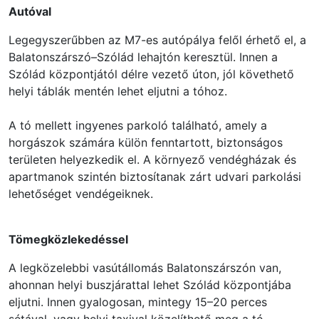
Autóval
Legegyszerűbben az M7-es autópálya felől érhető el, a
Balatonszárszó–Szólád lehajtón keresztül. Innen a
Szólád központjától délre vezető úton, jól követhető
helyi táblák mentén lehet eljutni a tóhoz.
A tó mellett ingyenes parkoló található, amely a
horgászok számára külön fenntartott, biztonságos
területen helyezkedik el. A környező vendégházak és
apartmanok szintén biztosítanak zárt udvari parkolási
lehetőséget vendégeiknek.
Tömegközlekedéssel
A legközelebbi vasútállomás Balatonszárszón van,
ahonnan helyi buszjárattal lehet Szólád központjába
eljutni. Innen gyalogosan, mintegy 15–20 perces
sétával, vagy helyi taxival közelíthető meg a tó.