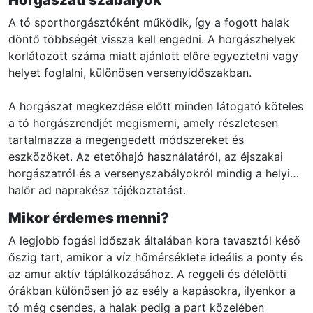
A tó sporthorgásztóként működik, így a fogott halak
döntő többségét vissza kell engedni. A horgászhelyek
korlátozott száma miatt ajánlott előre egyeztetni vagy
helyet foglalni, különösen versenyidőszakban.
A horgászat megkezdése előtt minden látogató köteles
a tó horgászrendjét megismerni, amely részletesen
tartalmazza a megengedett módszereket és
eszközöket. Az etetőhajó használatáról, az éjszakai
horgászatról és a versenyszabályokról mindig a helyi
halőr ad naprakész tájékoztatást.
Mikor érdemes menni?
A legjobb fogási időszak általában kora tavasztól késő
őszig tart, amikor a víz hőmérséklete ideális a ponty és
az amur aktív táplálkozásához. A reggeli és délelőtti
órákban különösen jó az esély a kapásokra, ilyenkor a
tó még csendes, a halak pedig a part közelében