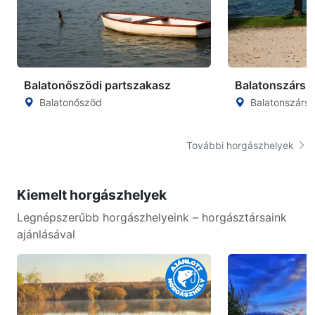
Balatonőszödi partszakasz
Balatonszársz
Balatonőszöd
Balatonszárs
További horgászhelyek
Kiemelt horgászhelyek
Legnépszerűbb horgászhelyeink – horgásztársaink
ajánlásával