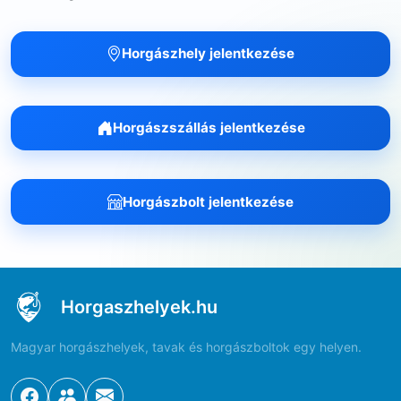
Horgászhely jelentkezése
Horgászszállás jelentkezése
Horgászbolt jelentkezése
Horgaszhelyek.hu
Magyar horgászhelyek, tavak és horgászboltok egy helyen.