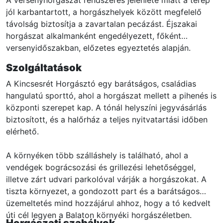
jól karbantartott, a horgászhelyek között megfelelő
távolság biztosítja a zavartalan pecázást. Éjszakai
horgászat alkalmanként engedélyezett, főként
versenyidőszakban, előzetes egyeztetés alapján.
Szolgáltatások
A Kincsesrét Horgásztó egy barátságos, családias
hangulatú sporttó, ahol a horgászat mellett a pihenés is
központi szerepet kap. A tónál helyszíni jegyvásárlás
biztosított, és a halőrház a teljes nyitvatartási időben
elérhető.
A környéken több szálláshely is található, ahol a
vendégek bográcsozási és grillezési lehetőséggel,
illetve zárt udvari parkolóval várják a horgászokat. A
tiszta környezet, a gondozott part és a barátságos
üzemeltetés mind hozzájárul ahhoz, hogy a tó kedvelt
úti cél legyen a Balaton környéki horgászéletben.
Horgászati szabályok