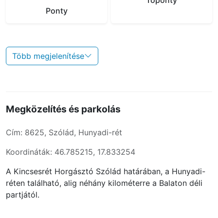
Tőponty
Ponty
Több megjelenítése
Megközelítés és parkolás
Cím: 8625, Szólád, Hunyadi-rét
Koordináták: 46.785215, 17.833254
A Kincsesrét Horgásztó Szólád határában, a Hunyadi-
réten található, alig néhány kilométerre a Balaton déli
partjától.