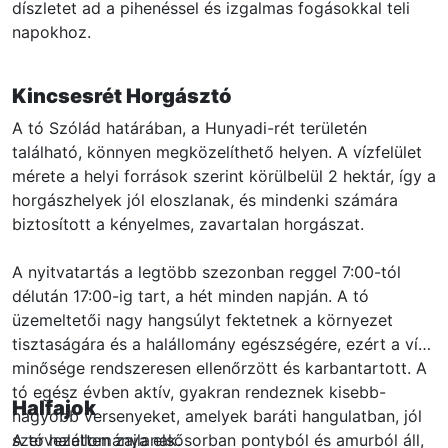
díszletet ad a pihenéssel és izgalmas fogásokkal teli
napokhoz.
Kincsesrét Horgásztó
A tó Szólád határában, a Hunyadi-rét területén
található, könnyen megközelíthető helyen. A vízfelület
mérete a helyi források szerint körülbelül 2 hektár, így a
horgászhelyek jól eloszlanak, és mindenki számára
biztosított a kényelmes, zavartalan horgászat.
A nyitvatartás a legtöbb szezonban reggel 7:00-tól
délután 17:00-ig tart, a hét minden napján. A tó
üzemeltetői nagy hangsúlyt fektetnek a környezet
tisztaságára és a halállomány egészségére, ezért a víz
minősége rendszeresen ellenőrzött és karbantartott. A
tó egész évben aktív, gyakran rendeznek kisebb-
Halfajok
nagyobb versenyeket, amelyek baráti hangulatban, jól
szervezetten zajlanak.
A tó halállománya elsősorban pontyból és amurból áll,